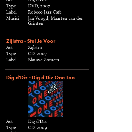
Type
DVD, 2007
Label
Robeco Jazz Café
Musici
Jan Voogd, Maarten van der
Grinten
Zijlstra - Stel Je Voor
Act
Zijlstra
Type
CD, 2007
Label
Blauwe Zomers
Dig d'Diz - Dig d'Diz One Too
Act
Dig d'Diz
Type
CD, 2009