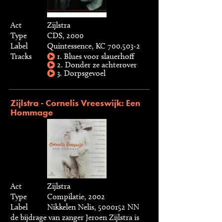
Act
Zijlstra
Type
CDS, 2000
Label
Quintessence, KC 700.503-2
Tracks
1. Blues voor slauerhoff
2. Donder ze achterover
3. Dorpsgevoel
Zijlstra - Cornelis Vreeswijk: Een
Hommage
Act
Zijlstra
Type
Compilatie, 2002
Label
Nikkelen Nelis, 5000152 NN
de bijdrage van zanger Jeroen Zijlstra is