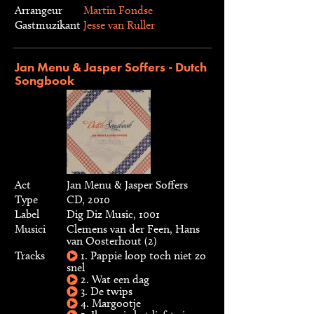
Arrangeur
Martin Fondse
Gastmuzikant
Jesse van Ruller
Jan Menu & Jasper Soffers - Dutch
Songbook
Act
Jan Menu & Jasper Soffers
Type
CD, 2010
Label
Dig Diz Music, 1001
Musici
Clemens van der Feen, Hans
van Oosterhout (2)
Tracks
1. Pappie loop toch niet zo
snel
2. Wat een dag
3. De twips
4. Margootje