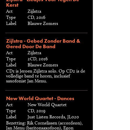
Kerst
Act
Zijlstra
Type
CD, 2016
Label
Blauwe Zomers
Zijlstra - Gebed Zonder Band &
Gered Door De Band
Act
Zijlstra
Type
2CD, 2016
Label
Blauwe Zomers
CD1 is Jeroen Zijlstra solo. Op CD2 is de
volledige band te horen, inclusief
saxofonist Jan Menu.
New World Quartet - Dances
Act
New World Quartet
Type
CD, 2019
Label
Just Listen Records, JL020
Bezetting: Rik Cornelissen (accordeon),
Jan Menu (baritonsaxofoon), Egon