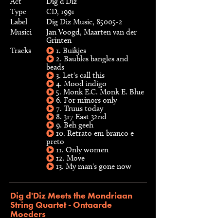
Act
Dig d'Diz
Type
CD, 1991
Label
Dig Diz Music, 85005-2
Musici
Jan Voogd, Maarten van der
Grinten
Tracks
1. Buikjes
2. Baubles bangles and
beads
3. Let's call this
4. Mood indigo
5. Monk E.C. Monk E. Blue
6. For minors only
7. Truus today
8. 317 East 32nd
9. Beh geeh
10. Retrato em branco e
preto
11. Only women
12. Move
13. My man's gone now
Dig d'Diz Meets the Mondriaan
String Quartet - Ontaarde
Moeders