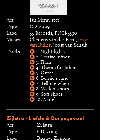
Act
Jan Menu 4tet
Type
CD, 2009
Label
55 Records, FNCJ-5530
Musici
Clemens van der Feen,
Jesse
van Ruller
, Joost van Schaik
Tracks
1. Night lights
2. Festive minor
3. Flash
4. Theme for Jobim
5. Ontet
6. Bernie's tune
7. Tell me when
8. Walkin' shoes
9. Soft shoes
10. Motel
Zijlstra - Liefde & Dorpsgevoel
Act
Zijlstra
Type
CD, 2009
Label
Blauwe Zomers