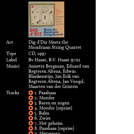
Act
Dig d'Diz Meets the
Mondriaan String Quartet
Type
CD, 1997
Label
Bv Haast, B.V. Haast 9702
Musici
Annette Bergman, Eduard van
Regteren Altena, Edwin
Blankenstijn, Jan Erik van
Regteren Altena, Jan Voogd,
Maarten van der Grinten
Tracks
1. Paashaas
2. Moeder
3. Baren en zogen
4. Moeder [reprise]
5. Balm
6. Zwier
7. Het geheim
8. Paashaas [reprise]
9. Misterioso