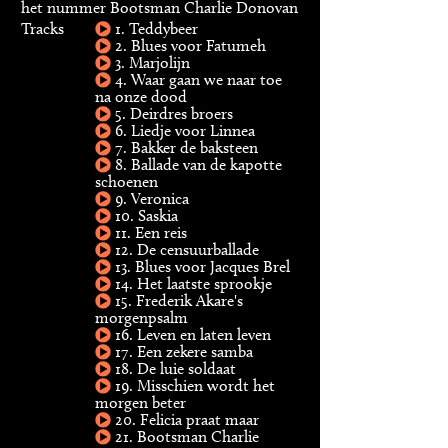
het nummer Bootsman Charlie Donovan
Tracks
1. Teddybeer
2. Blues voor Fatumeh
3. Marjolijn
4. Waar gaan we naar toe
na onze dood
5. Deirdres broers
6. Liedje voor Linnea
7. Bakker de baksteen
8. Ballade van de kapotte
schoenen
9. Veronica
10. Saskia
11. Een reis
12. De censuurballade
13. Blues voor Jacques Brel
14. Het laatste sprookje
15. Frederik Akare's
morgenpsalm
16. Leven en laten leven
17. Een zekere samba
18. De luie soldaat
19. Misschien wordt het
morgen beter
20. Felicia praat maar
21. Bootsman Charlie