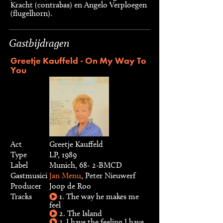
Kracht (contrabas) en Angelo Verploegen
(flugelhorn).
Gastbijdragen
Greetje Kauffeld - On My Way To
You
Act
Greetje Kauffeld
Type
LP, 1989
Label
Munich, 68- 2-BMCD
Gastmusici
Jan Menu
, Peter Nieuwerf
Producer
Joop de Roo
Tracks
1. The way he makes me
feel
2. The Island
3. I have the feeling I have