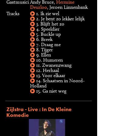
Gastmusici
Andy Bruce,
Hermine
Deurloo
, Jeroen Linnenbank
Tracks
1. Ik zie wel
2. Je bent zo lekker lelijk
3. Blijft het zo
4. Speeldier
5. Buckle up
6. Breek
7. Draag me
8. Tijger
9. Ellen
10. Humeren
11. Zwanenzwang
12. Herhaal
13. Voor elkaar
14. Schaatsen in Noord-
Holland
15. Ga niet weg
Zijlstra - Live : In De Kleine
Komedie