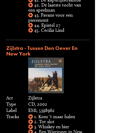
42. De laatste tocht van
een speelman
43. Pavane voor een
pierement
44. Epistel 27
45. Cecilia Lind
Zijlstra - Tussen Den Oever En
New York
Act
Zijlstra
Type
CD, 2002
Label
EMI, 5398962
Tracks
1. Kom 't maar halen
2. Tot slot
3. Whiskey en bier
4. Een Wieringer in New