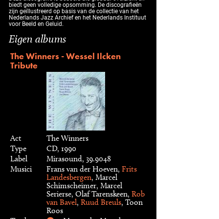
biedt geen volledige opsomming. De discografieën
zijn geïllustreerd op basis van de collectie van het
Nederlands Jazz Archief en het Nederlands Instituut
voor Beeld en Geluid.
Eigen albums
The Winners - Wessel Ilcken
Tribute
Act
The Winners
Type
CD, 1990
Label
Mirasound, 39.9048
Musici
Frans van der Hoeven,
Frits
Landesbergen
, Marcel
Schimscheimer, Marcel
Serierse, Olaf Tarenskeen,
Rob
van Bavel
,
Ruud Breuls
, Toon
Roos