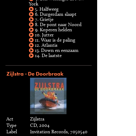
York
5. Halfweeg
6. Durgerdam slaapt
7. Grietje
8. De pont naar Noord
9. Koperen helden
10. Jutter
11. Waar is de paling
12. Atlantis
13. Down en eenzaam
14. De laatste
Zijlstra - De Doorbraak
Act
Zijlstra
Type
CD, 2004
Label
Invitation Records, 7050540