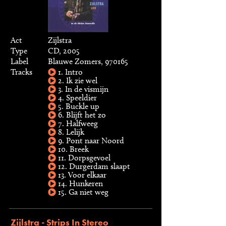
Act
Zijlstra
Type
CD, 2005
Label
Blauwe Zomers, 970165
Tracks
1. Intro
2. Ik zie wel
3. In de vismijn
4. Speeldier
5. Buckle up
6. Blijft het zo
7. Halfweeg
8. Lelijk
9. Pont naar Noord
10. Breek
11. Dorpsgevoel
12. Durgerdam slaapt
13. Voor elkaar
14. Hunkeren
15. Ga niet weg
Zijlstra - Strips In Stereo