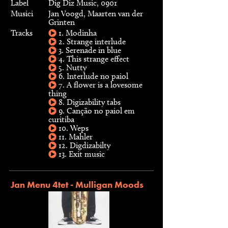
Label
Dig Diz Music, 0901
Musici
Jan Voogd, Maarten van der
Grinten
Tracks
1. Modinha
2. Strange interlude
3. Serenade in blue
4. This strange effect
5. Nutty
6. Interlude no paiol
7. A flower is a lovesome
thing
8. Digizability tabs
9. Canção no paiol em
curitiba
10. Weps
11. Mahler
12. Digdizabilty
13. Exit music
Jan Menu 4tet - Mulligan Moods