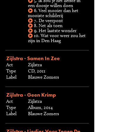
5. Ik zou je het liefste in
een doosje willen doen
6. Veel mooier dan het
mooiste schilderij
7. De veerpont
8. Net als toen
9. Het laatste wonder
10. Wat voor weer zou het
zijn in Den Haag
Zijlstra - Samen In Zee
Act
Zijlstra
Type
CD, 2011
Label
Blauwe Zomers
Zijlstra - Geen Krimp
Act
Zijlstra
Type
Album, 2014
Label
Blauwe Zomers
Zijlstra - Liedjes Voor Tegen De