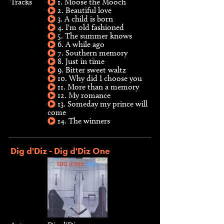
Tracks
1. Moose the Mooch
2. Beautiful love
3. A child is born
4. I'm old fashioned
5. The summer knows
6. A while ago
7. Southern memory
8. Just in time
9. Bitter sweet waltz
10. Why did I choose you
11. More than a memory
12. My romance
13. Someday my prince will
come
14. The winners
Dig d'Diz - Dig d'Diz One