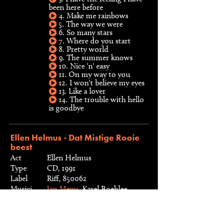
been here before
4. Make me rainbows
5. The way we were
6. So many stars
7. Where do you start
8. Pretty world
9. The summer knows
10. Nice 'n' easy
11. On my way to you
12. I won't believe my eyes
13. Like a lover
14. The trouble with hello
is goodbye
Ellen Helmus - Dat Mistige Rooie
beest
Act
Ellen Helmus
Type
CD, 1991
Label
Riff, 850062
Musici
Jan Menu
, Karel Boehlee
Live-opnamen van concert in het World
Trade Center, Rotterdam.