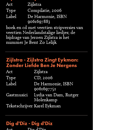
Act
Zijlstra
Type
Compilatie, 2006
Label
De Harmonie, ISBN
9061697883
boek en cd met veertien stripversies van
veertien Nederlandstalige liedjes; de
bijdrage van Jeroen Zijlstra is het
nummer Je Bent Zo Lelijk
Zijlstra - Zijlstra Zingt Eykman:
Zonder Liefde Ben Je Nergens
Act
Zijlstra
Type
CD, 2006
Label
De Harmonie, ISBN
9061697751
Gastmusici
Lydia van Dam, Rutger
Molenkamp
Tekstschrijver
Karel Eykman
Dig d'Diz - Dig d'Diz
Act
Dig d'Diz