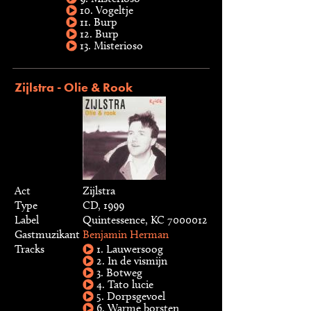
10. Vogeltje
11. Burp
12. Burp
13. Misterioso
Zijlstra - Olie & Rook
Act
Zijlstra
Type
CD, 1999
Label
Quintessence, KC 7000012
Gastmuzikant
Benjamin Herman
Tracks
1. Lauwersoog
2. In de vismijn
3. Botweg
4. Tato lucie
5. Dorpsgevoel
6. Warme borsten