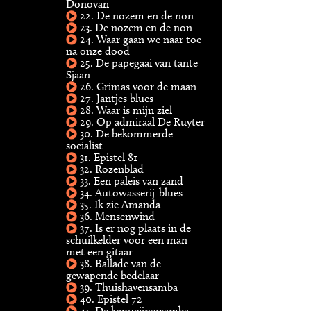
Donovan
22. De nozem en de non
23. De nozem en de non
24. Waar gaan we naar toe
na onze dood
25. De papegaai van tante
Sjaan
26. Grimas voor de maan
27. Jantjes blues
28. Waar is mijn ziel
29. Op admiraal De Ruyter
30. De bekommerde
socialist
31. Epistel 81
32. Rozenblad
33. Een paleis van zand
34. Autowasserij-blues
35. Ik zie Amanda
36. Mensenwind
37. Is er nog plaats in de
schuilkelder voor een man
met een gitaar
38. Ballade van de
gewapende bedelaar
39. Thuishavensamba
40. Epistel 72
41. De kapucijnersamba