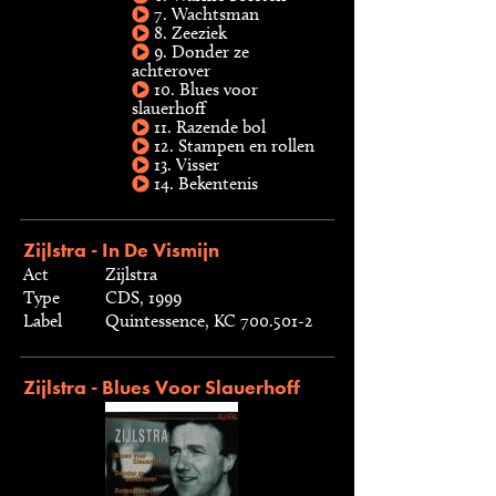
7. Wachtsman
8. Zeeziek
9. Donder ze
achterover
10. Blues voor
slauerhoff
11. Razende bol
12. Stampen en rollen
13. Visser
14. Bekentenis
Zijlstra - In De Vismijn
Act
Zijlstra
Type
CDS, 1999
Label
Quintessence, KC 700.501-2
Zijlstra - Blues Voor Slauerhoff