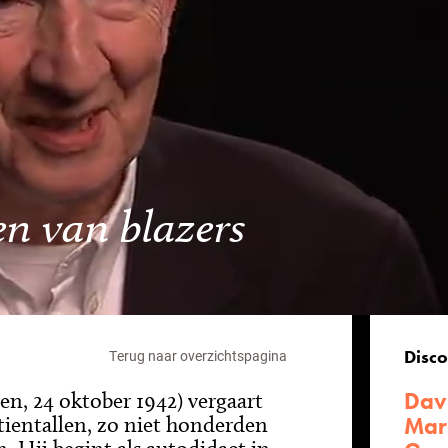
nen van blazers
Disco
Terug naar overzichtspagina
Dav
en, 24 oktober 1942) vergaart
tientallen, zo niet honderden
Marc