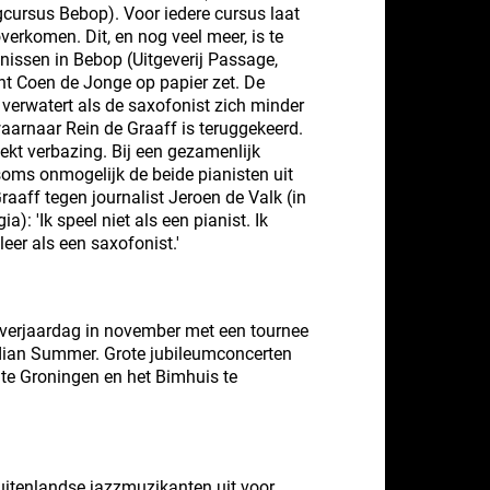
lgcursus Bebop). Voor iedere cursus laat
verkomen. Dit, en nog veel meer, is te
enissen in Bebop (Uitgeverij Passage,
nt Coen de Jonge op papier zet. De
erwatert als de saxofonist zich minder
waarnaar Rein de Graaff is teruggekeerd.
wekt verbazing. Bij een gezamenlijk
 soms onmogelijk de beide pianisten uit
raaff tegen journalist Jeroen de Valk (in
): 'Ik speel niet als een pianist. Ik
eer als een saxofonist.'
te verjaardag in november met een tournee
dian Summer. Grote jubileumconcerten
 te Groningen en het Bimhuis te
buitenlandse jazzmuzikanten uit voor