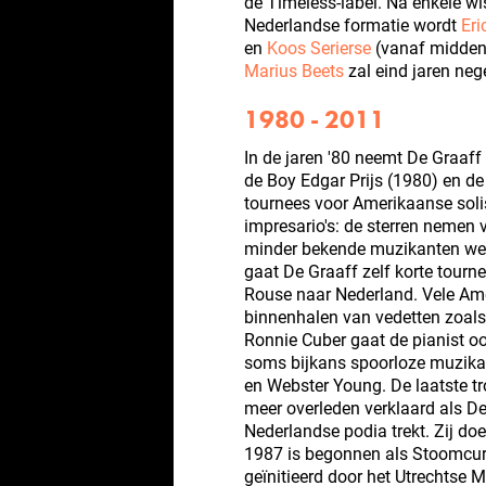
de Timeless-label. Na enkele wi
Nederlandse formatie wordt
Eri
en
Koos Serierse
(vanaf midden j
Marius Beets
zal eind jaren ne
1980 - 2011
In de jaren '80 neemt De Graaff 
de Boy Edgar Prijs (1980) en de
tournees voor Amerikaanse soli
impresario's: de sterren nemen 
minder bekende muzikanten wei
gaat De Graaff zelf korte tourne
Rouse naar Nederland. Vele Ame
binnenhalen van vedetten zoal
Ronnie Cuber gaat de pianist ook
soms bijkans spoorloze muzika
en Webster Young. De laatste tro
meer overleden verklaard als D
Nederlandse podia trekt. Zij doe
1987 is begonnen als Stoomcur
geïnitieerd door het Utrechtse 