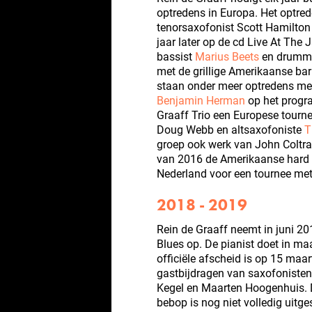
optredens in Europa. Het optr
tenorsaxofonist Scott Hamilton
jaar later op de cd Live At The 
bassist
Marius Beets
en drumm
met de grillige Amerikaanse ba
staan onder meer optredens me
Benjamin Herman
op het progr
Graaff Trio een Europese tourn
Doug Webb en altsaxofoniste
T
groep ook werk van John Coltran
van 2016 de Amerikaanse hard 
Nederland voor een tournee met z
2018 - 2019
Rein de Graaff neemt in juni 20
Blues op. De pianist doet in ma
officiële afscheid is op 15 maart
gastbijdragen van saxofonisten
Kegel en Maarten Hoogenhuis. 
bebop is nog niet volledig uitge