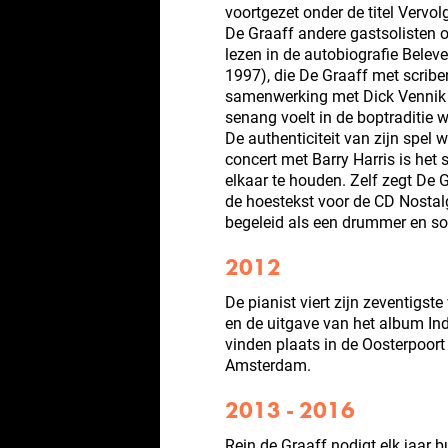
voortgezet onder de titel Vervo
De Graaff andere gastsolisten o
lezen in de autobiografie Belev
1997), die De Graaff met scribe
samenwerking met Dick Vennik v
senang voelt in de boptraditie 
De authenticiteit van zijn spel 
concert met Barry Harris is het
elkaar te houden. Zelf zegt De G
de hoestekst voor de CD Nostalgia
begeleid als een drummer en sol
2012
De pianist viert zijn zeventigs
en de uitgave van het album In
vinden plaats in de Oosterpoort
Amsterdam.
2013 - 2016
Rein de Graaff nodigt elk jaar 