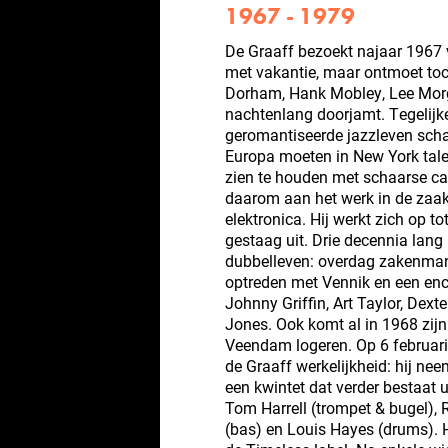
1967 - 1979
De Graaff bezoekt najaar 1967 v
met vakantie, maar ontmoet toch
Dorham, Hank Mobley, Lee Morga
nachtenlang doorjamt. Tegelijkert
geromantiseerde jazzleven sch
Europa moeten in New York tale
zien te houden met schaarse ca
daarom aan het werk in de zaak 
elektronica. Hij werkt zich op to
gestaag uit. Drie decennia lang 
dubbelleven: overdag zakenman, 
optreden met Vennik en een enc
Johnny Griffin, Art Taylor, Dext
Jones. Ook komt al in 1968 zijn
Veendam logeren. Op 6 februar
de Graaff werkelijkheid: hij nee
een kwintet dat verder bestaat 
Tom Harrell (trompet & bugel),
(bas) en Louis Hayes (drums). 