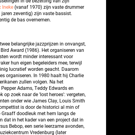
sselingen in de bezetting van zijn
c Ineke
(vanaf 1970) zijn vaste drummer
aren zeventig) zijn vaste bassist.
gentig de bas overnemen.
twee belangrijke jazzprijzen in onvangst,
 Bird Award (1986). Het organiseren van
sten wordt minder interessant voor
vaker hun eigen begeleiders mee, terwijl
nig lucratief worden geacht. Daarom
es organiseren. In 1980 haalt hij Charlie
rikanen zullen volgen. Na het
s Pepper Adams, Teddy Edwards en
 op zoek naar de 'lost heroes': vergeten,
nten onder wie James Clay, Louis Smith
mpettist is door de historici al min of
e Graaff doodleuk met hem langs de
n dat in het kader van een project dat in
sus Bebop, een serie leerzame avonden,
Muziekcentrum Vredenburg (later