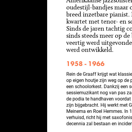
Amerikaanse jazzsolisten
oudestijl-bandjes maar o
breed inzetbare pianist.
kwartet met tenor- en s
Sinds de jaren tachtig c
sinds steeds meer op de 
veertig werd uitgevonden
werd ontwikkeld.
1958 - 1966
Rein de Graaff krijgt wat klassi
op eigen houtje zijn weg op de p
een schoolorkest. Dankzij een s
sessiemuzikant nog van pas zal 
de podia te handhaven voordat
zijn bijgebracht. Hij werkt me
Meinema en Roel Hemmes. In 19
verhuisd, richt hij met saxofon
decennia zal bestaan en inciden