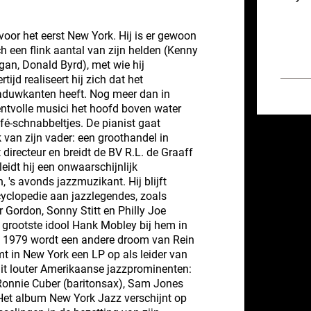
oor het eerst New York. Hij is er gewoon
 een flink aantal van zijn helden (Kenny
n, Donald Byrd), met wie hij
ijd realiseert hij zich dat het
aduwkanten heeft. Nog meer dan in
ntvolle musici het hoofd boven water
fé-schnabbeltjes. De pianist gaat
van zijn vader: een groothandel in
t directeur en breidt de BV R.L. de Graaff
leidt hij een onwaarschijnlijk
's avonds jazzmuzikant. Hij blijft
yclopedie aan jazzlegendes, zoals
er Gordon, Sonny Stitt en Philly Joe
 grootste idool Hank Mobley bij hem in
i 1979 wordt een andere droom van Rein
mt in New York een LP op als leider van
uit louter Amerikaanse jazzprominenten:
 Ronnie Cuber (baritonsax), Sam Jones
Het album New York Jazz verschijnt op