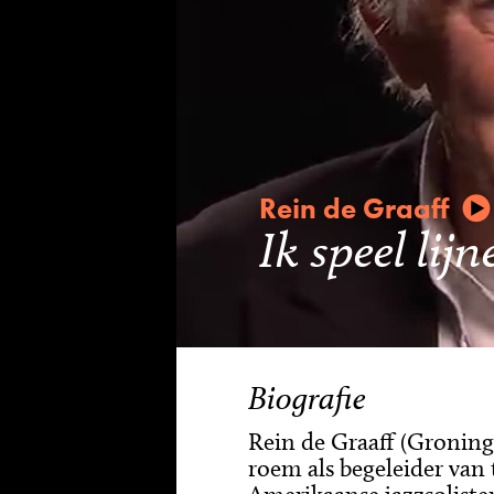
Rein de Graaff
Ik speel lij
Biografie
Rein de Graaff (Groning
roem als begeleider van 