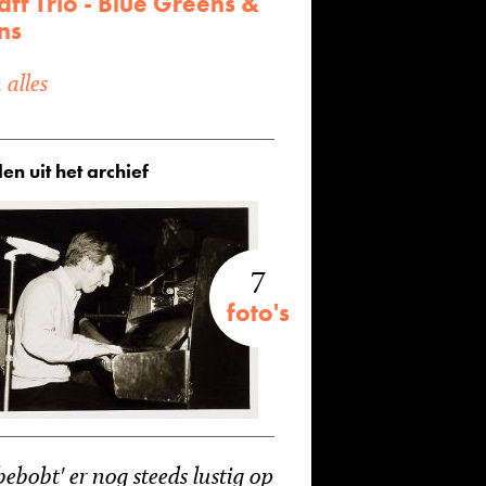
ff Trio - Blue Greens &
ns
alles
en uit het archief
7
foto's
bebobt' er nog steeds lustig op