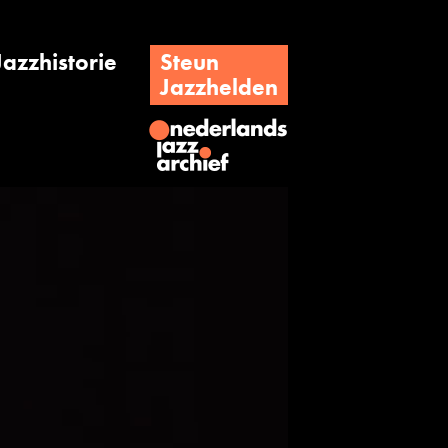
Jazzhistorie
Steun
Jazzhelden