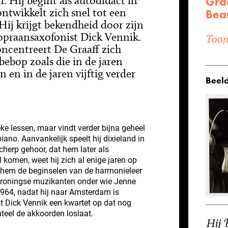
. Hij begint als autodidact in
Graa
ntwikkelt zich snel tot een
Bea
 Hij krijgt bekendheid door zijn
opraansaxofonist Dick Vennik.
Toon 
oncentreert De Graaff zich
bebop zoals die in de jaren
 en in de jaren vijftig verder
Beeld
eke lessen, maar vindt verder bijna geheel
iano. Aanvankelijk speelt hij dixieland in
cherp gehoor, dat hem later als
komen, weet hij zich al enige jaren op
 hem de beginselen van de harmonieleer
t Groningse muzikanten onder wie Jenne
64, nadat hij naar Amsterdam is
ist Dick Vennik een kwartet op dat nog
teel de akkoorden loslaat.
Hij '