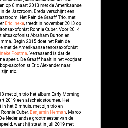
eden op 8 maart 2013 met de Amerikaanse
 in de Jazzroom, Breda verschijnt een
Jazzroom. Het Rein de Graaff Trio, met
er
Eric Ineke
, treedt in november 2013 op
ritonsaxofonist Ronnie Cuber. Voor 2014
t altsaxofonist Abraham Burton en
amma. Begin 2015 doet het Rein de
ee met de Amerikaanse tenorsaxofonist
ineke Postma
. Verrassend is dat de
e speelt. De Graaff haalt in het voorjaar
bop-saxofonist Eric Alexander naar
ijn trio.
18 met zijn trio het album Early Morning
art 2019 een afscheidstournee. Het
 in het Bimhuis, met zijn trio en
 Ronnie Cuber,
Benjamin Herman
, Marco
De Nederlandse grootmeester van de
speeld, want hij staat in juli 2019 met