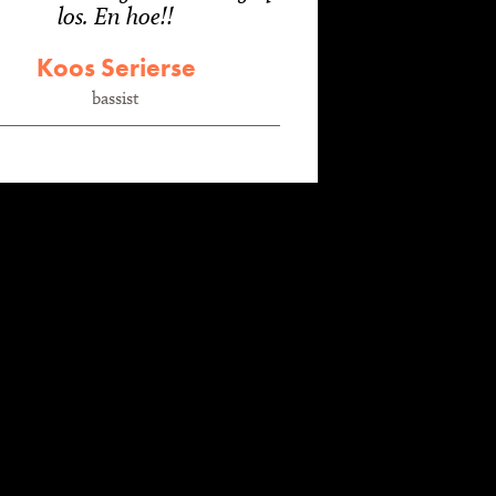
los. En hoe!!
Koos Serierse
bassist