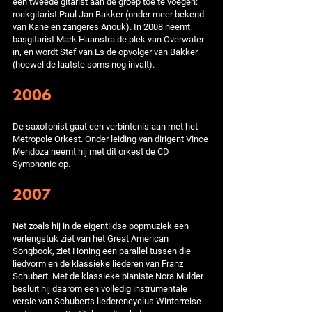
een tweede gitarist aan de groep toe te voegen:
rockgitarist Paul Jan Bakker (onder meer bekend
van Kane en zangeres Anouk). In 2008 neemt
basgitarist Mark Haanstra de plek van Overwater
in, en wordt Stef van Es de opvolger van Bakker
(hoewel de laatste soms nog invalt).
2006
De saxofonist gaat een verbintenis aan met het
Metropole Orkest. Onder leiding van dirigent Vince
Mendoza neemt hij met dit orkest de CD
Symphonic op.
2007
Net zoals hij in de eigentijdse popmuziek een
verlengstuk ziet van het Great American
Songbook, ziet Honing een parallel tussen die
liedvorm en de klassieke liederen van Franz
Schubert. Met de klassieke pianiste Nora Mulder
besluit hij daarom een volledig instrumentale
versie van Schuberts liederencyclus Winterreise