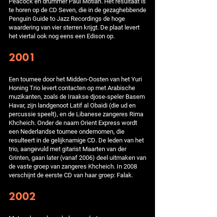
Peacock en drummer Paul Motian. Het resultaat is
te horen op de CD Seven, die in de gezaghebbende
Penguin Guide to Jazz Recordings de hoge
waardering van vier sterren krijgt. De plaat levert
het viertal ook nog eens een Edison op.
2001
Een tournee door het Midden-Oosten van het Yuri
Honing Trio levert contacten op met Arabische
muzikanten, zoals de Iraakse djose-speler Basem
Havar, zijn landgenoot Latif al Obaidi (die ud en
percussie speelt), en de Libanese zangeres Rima
Khcheich. Onder de naam Orient Express wordt
een Nederlandse tournee ondernomen, die
resulteert in de gelijknamige CD. De leden van het
trio, aangevuld met gitarist Maarten van der
Grinten, gaan later (vanaf 2006) deel uitmaken van
de vaste groep van zangeres Khcheich. In 2008
verschijnt de eerste CD van haar groep: Falak.
2002