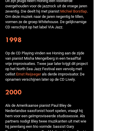
Uit zijn jeugd heeft Honing een voorliefde
overgehouden voor de jazzrock uit de vroege jaren
zeventig. Die deelt hij met pianist
Michiel Borstlap
.
Om deze muziek naar de jaren negentig te tillen,
vormen ze de groep Whitehouse. De gelijknamige
CD verschijnt op het label VIA Jazz.
1998
Op de CD Playing vinden we Honing aan de zijde
van pianist Misha Mengelberg in een twaalftal
vrije improvisaties. Twee jaar later krijgt dit project
op het North Sea Jazz Festival een vervolg met
cellist
Ernst Reijseger
als derde improvisator. De
opnamen verschijnen later op de CD Lively.
2000
Als de Amerikaanse pianist Paul Bley de
Nederlandse saxofonist hoort spelen, vraagt hij
hem voor een geïmproviseerde studiosessie. Als
partners nodigt Bley twee muzikanten uit met wie
hij jarenlang een trio vormde: bassist Gary