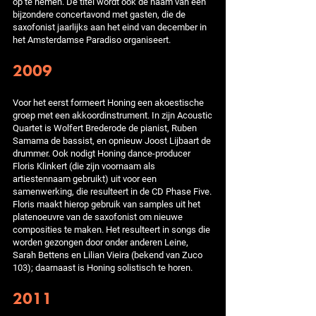
op te nemen. De titel wordt ook de naam van een
bijzondere concertavond met gasten, die de
saxofonist jaarlijks aan het eind van december in
het Amsterdamse Paradiso organiseert.
2009
Voor het eerst formeert Honing een akoestische
groep met een akkoordinstrument. In zijn Acoustic
Quartet is Wolfert Brederode de pianist, Ruben
Samama de bassist, en opnieuw Joost Lijbaart de
drummer. Ook nodigt Honing dance-producer
Floris Klinkert (die zijn voornaam als
artiestennaam gebruikt) uit voor een
samenwerking, die resulteert in de CD Phase Five.
Floris maakt hierop gebruik van samples uit het
platenoeuvre van de saxofonist om nieuwe
composities te maken. Het resulteert in songs die
worden gezongen door onder anderen Leine,
Sarah Bettens en Lilian Vieira (bekend van Zuco
103); daarnaast is Honing solistisch te horen.
2011