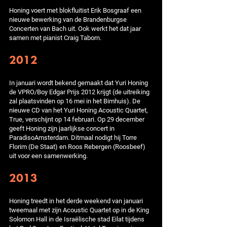
Honing voert met blokfluitist Erik Bosgraaf een
nieuwe bewerking van de Brandenburgse
Concerten van Bach uit. Ook werkt het dat jaar
samen met pianist Craig Taborn.
2012
In januari wordt bekend gemaakt dat Yuri Honing
de VPRO/Boy Edgar Prijs 2012 krijgt (de uitreiking
zal plaatsvinden op 16 mei in het Bimhuis). De
nieuwe CD van het Yuri Honing Acoustic Quartet,
True, verschijnt op 14 februari. Op 29 december
geeft Honing zijn jaarlijkse concert in
ParadisoAmsterdam. Ditmaal nodigt hij Torre
Florim (De Staat) en Roos Rebergen (Roosbeef)
uit voor een samenwerking.
2013
Honing treedt in het derde weekend van januari
tweemaal met zijn Acoustic Quartet op in de King
Solomon Hall in de Israëlische stad Eilat tijdens