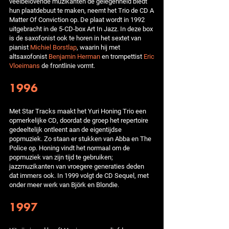
veelbelovende muzikanten de gelegenheid biedt
hun plaatdebuut te maken, neemt het Trio de CD A
Matter Of Conviction op. De plaat wordt in 1992
uitgebracht in de 5-CD-box Art In Jazz. In deze box
is de saxofonist ook te horen in het sextet van
pianist
Michiel Borstlap
, waarin hij met
altsaxofonist
Benjamin Herman
en trompettist
Eric
Vloeimans
de frontlinie vormt.
1996
Met Star Tracks maakt het Yuri Honing Trio een
opmerkelijke CD, doordat de groep het repertoire
gedeeltelijk ontleent aan de eigentijdse
popmuziek. Zo staan er stukken van Abba en The
Police op. Honing vindt het normaal om de
popmuziek van zijn tijd te gebruiken;
jazzmuzikanten van vroegere generaties deden
dat immers ook. In 1999 volgt de CD Sequel, met
onder meer werk van Björk en Blondie.
1997