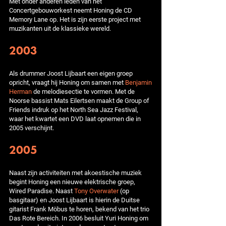
Met onder anderen leden van het
Concertgebouworkest neemt Honing de CD
Memory Lane op. Het is zijn eerste project met
muzikanten uit de klassieke wereld.
2003
Als drummer Joost Lijbaart een eigen groep
opricht, vraagt hij Honing om samen met
Benjamin
Herman
de melodiesectie te vormen. Met de
Noorse bassist Mats Eilertsen maakt de Group of
Friends indruk op het North Sea Jazz Festival,
waar het kwartet een DVD laat opnemen die in
2005 verschijnt.
2005
Naast zijn activiteiten met akoestische muziek
begint Honing een nieuwe elektrische groep,
Wired Paradise. Naast
Tony Overwater
(op
basgitaar) en Joost Lijbaart is hierin de Duitse
gitarist Frank Möbus te horen, bekend van het trio
Das Rote Bereich. In 2006 besluit Yuri Honing om