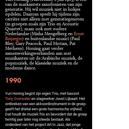
van de markantste saxofonisten van zijn
generatie. Hij wil muziek niet in hokjes
opdelen. Daarom speelt hij tijdens zijn
carrière niet alleen met generatiegenoten
(in groepen zoals zijn Trio en Acoustic
Quartet), maar ook met oudere
Nederlandse (Misha Mengelberg en
Ernst
Reijseger
) en buitenlandse musici (Paul
Bley, Gary Peacock, Paul Motian, Pat
Metheny). Honing gaat verder
samenwerkingsverbanden aan met
muzikanten uit de Arabische muziek, de
popmuziek, de klassieke muziek en de
moderne dance.
1990
Yuri Honing begint zijn eigen Trio, met bassist
Tony Overwater
en slagwerker Joost Lijbaart. Het
ontbreken van een akkoordinstrument in de groep
geeft het drietal een grote harmonische vrijheid.
Dat houdt de muziek fris en bevordert dat de groep
twintig jaar later nog steeds bestaat. Als
onderdeel van het project Art In Jazz, dat jonge