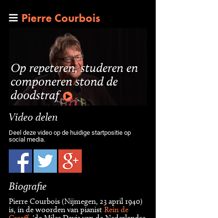
Pierre Courbois
Op repeteren, studeren en
componeren stond de
doodstraf
Video delen
Deel deze video op de huidige startpositie op
social media.
Biografie
Pierre Courbois (Nijmegen, 23 april 1940)
is, in de woorden van pianist
Rein de
Graaff
, 'de Miles Davis van de Nederlandse