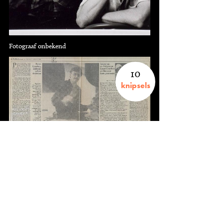
Fotograaf onbekend
10
knipsels