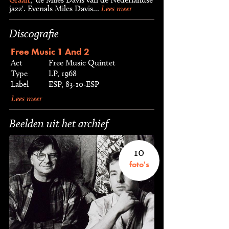
jazz'. Evenals Miles Davis...
Lees meer
Discografie
Free Music 1 And 2
Act
Free Music Quintet
Type
LP, 1968
Label
ESP, 83-10-ESP
Lees meer
Beelden uit het archief
10
foto's