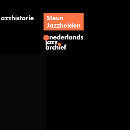
Jazzhistorie
Steun
Jazzhelden