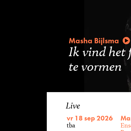
Masha Bijlsma
Ik vind het 
te vormen
Live
vr 18 sep 2026
Mas
tba
Ens