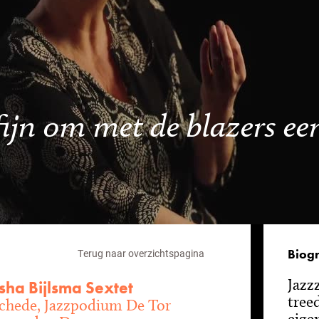
fijn om met de blazers een
Biogr
Terug naar overzichtspagina
Jazz
ha Bijlsma Sextet
tree
chede, Jazzpodium De Tor
eige