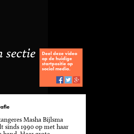
 sectie
Deel deze video
op de huidige
startpositie op
social media.
afie
zangeres Masha Bijlsma
dt sinds 1990 op met haar
n band. Haar grote