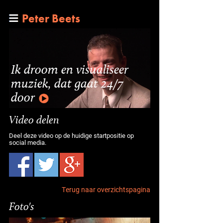
Peter Beets
Ik droom en visualiseer
muziek, dat gaat 24/7
door
Video delen
Deel deze video op de huidige startpositie op
social media.
Terug naar overzichtspagina
Foto's