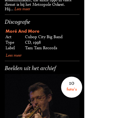
dienst is bij het Metropole Orkest.
Hij...
Lees meer
Discografie
Moré And More
Act
Cubop City Big Band
Type
CD, 1998
Label
Tam Tam Records
Lees meer
Beelden uit het archief
10
foto's