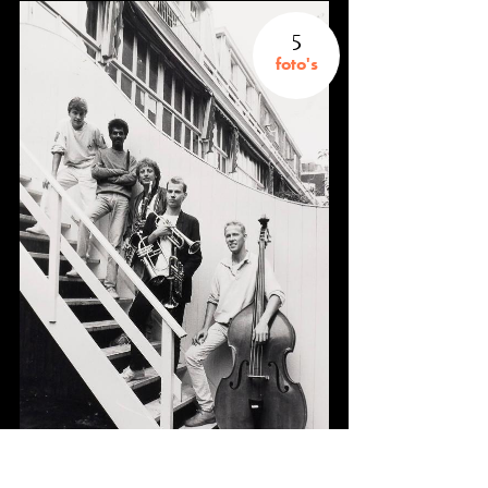
5
foto's