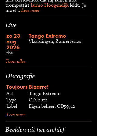
trompettist
Jarmo Hoogendijk
leidt. 'Je
moet...
Lees meer
Live
zo 23
Tango Extremo
aug
Vlaardingen, Zomerterras
2026
tba
Toon alles
Discografie
Toujours Bizarre!
Act
Tango Extremo
Type
CD, 2012
Label
Eigen beheer, CD59712
Lees meer
Beelden uit het archief