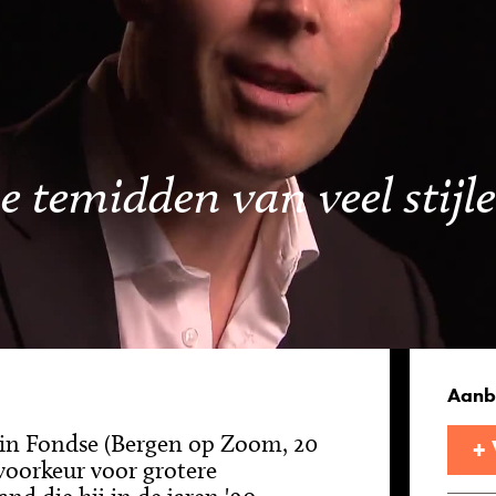
 temidden van veel stijle
Aanb
in Fondse (Bergen op Zoom, 20
+
 voorkeur voor grotere