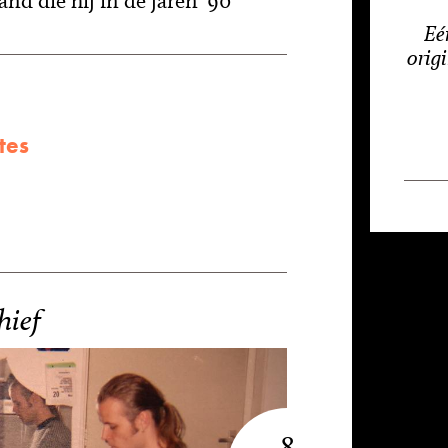
nd die hij in de jaren '90
Eé
orig
tes
hief
8