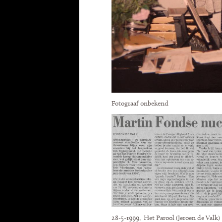
Fotograaf onbekend
28-5-1999, Het Parool (Jeroen de Valk)