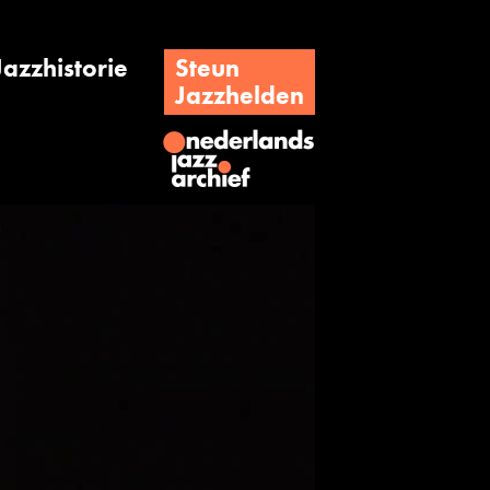
Jazzhistorie
Steun
Jazzhelden