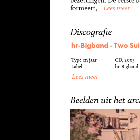
bezettingen. De eerste ba
formeert,...
Lees meer
Discografie
hr-Bigband - Two Sui
Type en jaar
CD, 2003
Label
hr-Bigband
Lees meer
Beelden uit het arc