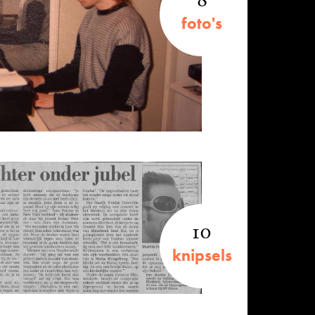
foto's
10
knipsels