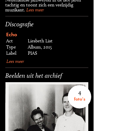
tachtig en toont zich een veelzijdig
muzikant.
Lees meer
Discografie
Echo
Act
Liesbeth List
Type
Album, 2015
Label
PIAS
Lees meer
Beelden uit het archief
4
foto's