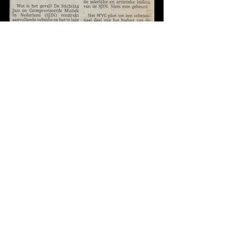
21-2-1992, de Volkskrant (Angelo Verploegen)