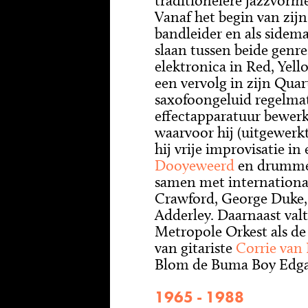
traditionelere jazzvorm
Vanaf het begin van zijn 
bandleider en als sidem
slaan tussen beide genr
elektronica in Red, Yell
een vervolg in zijn Quart
saxofoongeluid regelmat
effectapparatuur bewerk
waarvoor hij (uitgewerkt
hij vrije improvisatie in
Dooyeweerd
en drummer
samen met international
Crawford, George Duke,
Adderley. Daarnaast valt 
Metropole Orkest als de
van gitariste
Corrie van
Blom de Buma Boy Edgar
1965 - 1988