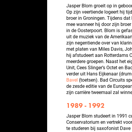
Jasper Blom groeit op in geboort
Op zijn veertiende logeert hij ti
broer in Groningen. Tijdens dat 
mee wanneer hij door zijn bro
in de Oosterpoort. Blom is gefa
uit de muziek van de Amerikaan
zijn negentiende over van klari
met platen van Miles Davis, Jo
hij afstudeert aan Rotterdams 
meerdere groepen. Naast het ei
Unit, Cees Slinger’s Octet en Ba
verder uit Hans Eijkenaar (dru
Bavel
(toetsen). Bad Circuits sp
de zesde editie van de European
zijn carrière tweemaal zal winn
1989 - 1992
Jasper Blom studeert in 1991 
Conservatorium en vertrekt voor
te studeren bij saxofonist Dav