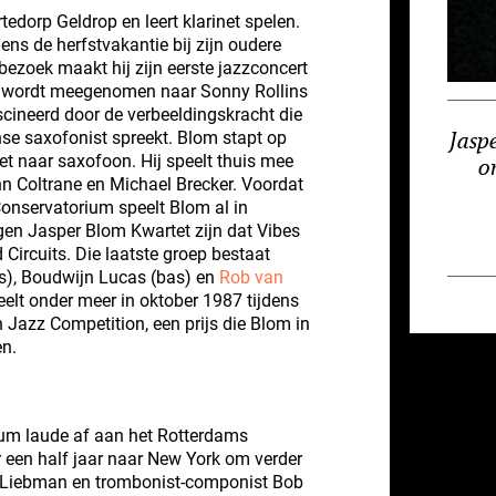
edorp Geldrop en leert klarinet spelen.
jdens de herfstvakantie bij zijn oudere
bezoek maakt hij zijn eerste jazzconcert
er wordt meegenomen naar Sonny Rollins
scineerd door de verbeeldingskracht die
se saxofonist spreekt. Blom stapt op
Jasp
net naar saxofoon. Hij speelt thuis mee
o
hn Coltrane en Michael Brecker. Voordat
Conservatorium speelt Blom al in
gen Jasper Blom Kwartet zijn dat Vibes
d Circuits. Die laatste groep bestaat
ms), Boudwijn Lucas (bas) en
Rob van
eelt onder meer in oktober 1987 tijdens
 Jazz Competition, een prijs die Blom in
en.
cum laude af aan het Rotterdams
 een half jaar naar New York om verder
e Liebman en trombonist-componist Bob