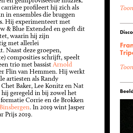
en en geïmproviseerde muziek.
carrière profileert hij zich als
Toon 
an in ensembles die bruggen
es. Hij experimenteert met
ow & Blue Extended en geeft dit
Disco
et, waarin hij zijn
ig met allerlei
Fran
t. Naast deze groepen,
Trip
e) composities schrijft, speelt
 een trio met bassist
Arnold
Toon 
 Flin van Hemmen. Hij werkt
e artiesten als Randy
 Chet Baker, Lee Konitz en Nat
Beeld
hij geregeld in bij zowel het
 formatie Corrie en de Brokken
 Binsbergen
. In 2019 wint Jasper
 Prijs 2019.