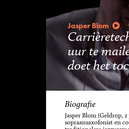
Jasper Blom
Carrièretec
uur te mail
doet het to
Biografie
Jasper Blom (Geldrop, 2 j
sopraansaxofonist en c