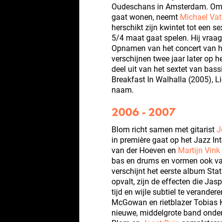
Oudeschans in Amsterdam. Omd
gaat wonen, neemt
Michael Vat
herschikt zijn kwintet tot een s
5/4 maat gaat spelen. Hij vraag
Opnamen van het concert van he
verschijnen twee jaar later op
deel uit van het sextet van bassi
Breakfast In Walhalla (2005), Li
naam.
2006 - 2007
Blom richt samen met gitarist
J
in première gaat op het Jazz In
van der Hoeven en
Martijn Vink
bas en drums en vormen ook va
verschijnt het eerste album Sta
opvalt, zijn de effecten die Jas
tijd en wijle subtiel te verandere
McGowan en rietblazer Tobias Kl
nieuwe, middelgrote band onder