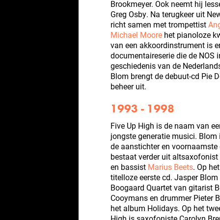
Brookmeyer. Ook neemt hij less
Greg Osby. Na terugkeer uit Ne
richt samen met trompettist
Ang
Michael Moore
het pianoloze kw
van een akkoordinstrument is er 
documentaireserie die de NOS in
geschiedenis van de Nederlandse
Blom brengt de debuut-cd Pie D
beheer uit.
1993 - 1998
Five Up High is de naam van ee
jongste generatie musici. Blo
de aanstichter en voornaamste 
bestaat verder uit altsaxofonist
en bassist
Marius Beets
. Op he
titelloze eerste cd. Jasper Blo
Boogaard Quartet van gitarist 
Cooymans en drummer Pieter Bas
het album Holidays. Op het tw
High is saxofoniste Carolyn Bre