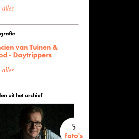
alles
grafie
cien van Tuinen &
od - Daytrippers
alles
en uit het archief
5
foto's