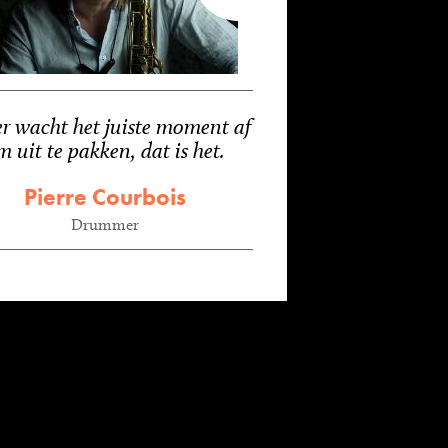
er wacht het juiste moment af
m uit te pakken, dat is het.
Pierre Courbois
Drummer