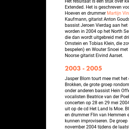
Het resultaat is een stuk over kl
Extended. Het is geschreven voo
Hoeven en drummer
Martijn Vi
Kaufmann, gitarist Anton Gouds
bassist Jeroen Vierdag aan het
worden in 2004 op het North Sea
die dan wordt uitgebreid met drie
Ornstein en Tobias Klein, die zo
bespelen) en Wouter Snoei met li
Noorse gitarist Eivind Aarset.
2003 - 2005
Jasper Blom tourt mee met het
Brokken, de grote groep rondom
onder anderen bassist Hein Of
vocalisten Beatrice van der Poe
concerten op 28 en 29 mei 200
uit op de cd Het Land Is Moe. B
en drummer Flin van Hemmen ee
kunnen improviseren. De groep
november 2004 tijdens de laats