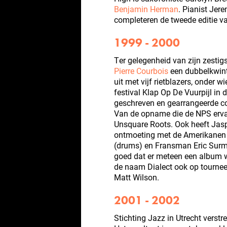
Benjamin Herman
. Pianist Je
completeren de tweede editie v
1999 - 2000
Ter gelegenheid van zijn zestig
Pierre Courbois
een dubbelkwintet
uit met vijf rietblazers, onder
festival Klap Op De Vuurpijl i
geschreven en gearrangeerde co
Van de opname die de NPS erva
Unsquare Roots. Ook heeft Jas
ontmoeting met de Amerikanen 
(drums) en Fransman Eric Surm
goed dat er meteen een album 
de naam Dialect ook op tourne
Matt Wilson.
2001 - 2002
Stichting Jazz in Utrecht verst