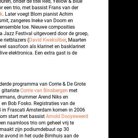
euren, onder de titel Red, Yellow & Blue
r een trio, met bassist Frans van der
nk
. Later voegt Blom pianist Achim
mit, zangeres Ineke van Doorn en
 ensemble toe. Nieuwe composities
 Jazz Festival uitgevoerd door de groep,
 rietblazers (
David Kweksilber
, Maarten
wel saxofoon als klarinet en basklarinet
ve elektronica. Een extra gast is de
 derde programma van Corrie & De Grote
 gitariste
Corrie van Binsbergen
met
fermans, drummer Arend Niks en
l en Bob Fosko. Registraties van de
4 in Frascati Amsterdam komen in 2006
lom start met bassist
Arnold Dooyeweerd
n naamloos trio om geheel vrij te
 maakt zijn podiumdebuut op 30
te avond in het oude Bimhuis aan de