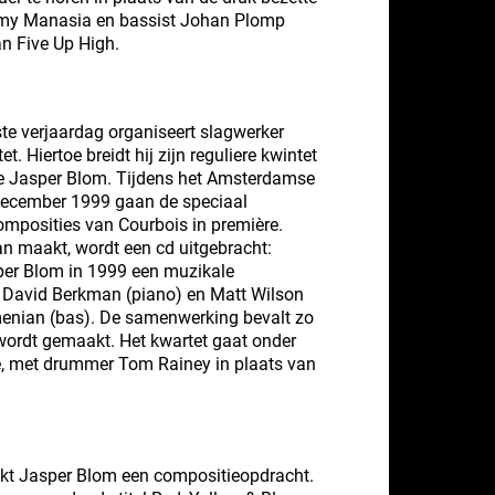
remy Manasia en bassist Johan Plomp
an Five Up High.
ste verjaardag organiseert slagwerker
. Hiertoe breidt hij zijn reguliere kwintet
 wie Jasper Blom. Tijdens het Amsterdamse
n december 1999 gaan de speciaal
mposities van Courbois in première.
n maakt, wordt een cd uitgebracht:
per Blom in 1999 een muzikale
David Berkman (piano) en Matt Wilson
enian (bas). De samenwerking bevalt zo
wordt gemaakt. Het kwartet gaat onder
e, met drummer Tom Rainey in plaats van
rekt Jasper Blom een compositieopdracht.