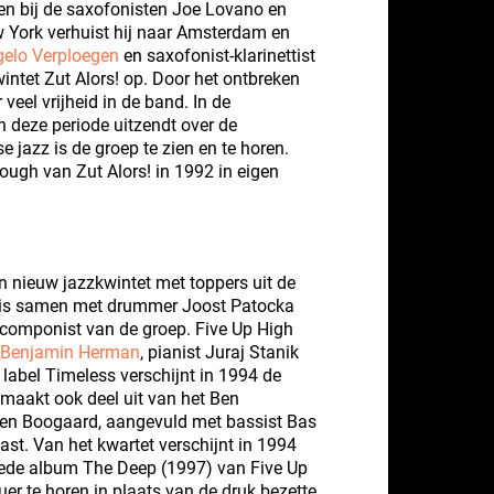
en bij de saxofonisten Joe Lovano en
w York verhuist hij naar Amsterdam en
elo Verploegen
en saxofonist-klarinettist
intet Zut Alors! op. Door het ontbreken
veel vrijheid in de band. In de
 deze periode uitzendt over de
 jazz is de groep te zien en te horen.
ough van Zut Alors! in 1992 in eigen
n nieuw jazzkwintet met toppers uit de
m is samen met drummer Joost Patocka
componist van de groep. Five Up High
Benjamin Herman
, pianist Juraj Stanik
t label Timeless verschijnt in 1994 de
m maakt ook deel uit van het Ben
Ben Boogaard, aangevuld met bassist Bas
t. Van het kwartet verschijnt in 1994
eede album The Deep (1997) van Five Up
uer te horen in plaats van de druk bezette