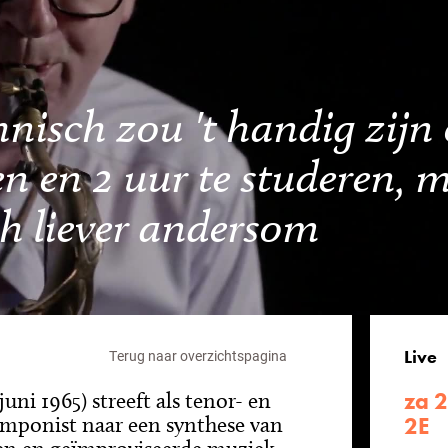
hnisch zou 't handig zijn
en en 2 uur te studeren, 
ch liever andersom
Live
Terug naar overzichtspagina
za 2
uni 1965) streeft als tenor- en
omponist naar een synthese van
2E