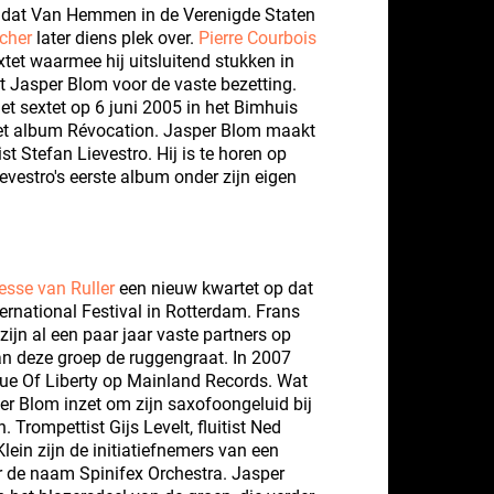
at Van Hemmen in de Verenigde Staten
cher
later diens plek over.
Pierre Courbois
extet waarmee hij uitsluitend stukken in
t Jasper Blom voor de vaste bezetting.
t sextet op 6 juni 2005 in het Bimhuis
 het album Révocation. Jasper Blom maakt
st Stefan Lievestro. Hij is te horen op
evestro's eerste album onder zijn eigen
esse van Ruller
een nieuw kwartet op dat
ternational Festival in Rotterdam. Frans
zijn al een paar jaar vaste partners op
n deze groep de ruggengraat. In 2007
tue Of Liberty op Mainland Records. Wat
per Blom inzet om zijn saxofoongeluid bij
n. Trompettist Gijs Levelt, fluitist Ned
ein zijn de initiatiefnemers van een
 de naam Spinifex Orchestra. Jasper