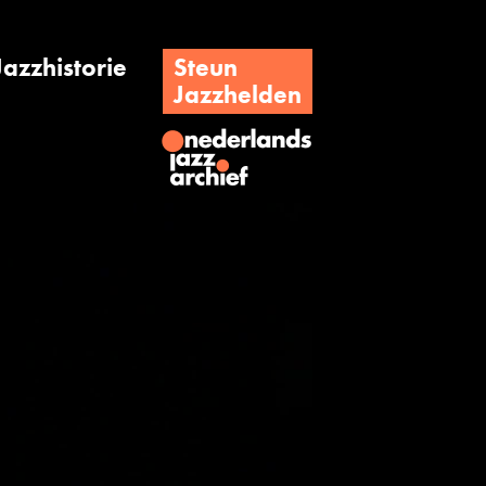
Jazzhistorie
Steun
Jazzhelden