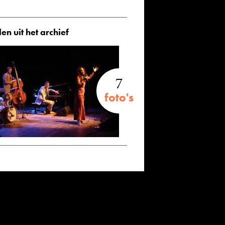
en uit het archief
7
foto's