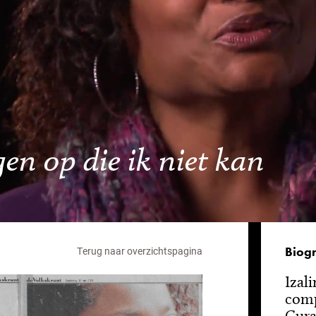
gen op die ik niet kan
Biogr
Terug naar overzichtspagina
Izali
comp
Cura