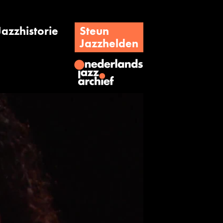
Jazzhistorie
Steun
Jazzhelden