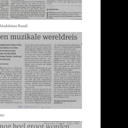
(Madeleine Rood)
in)