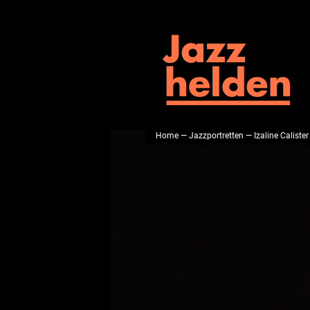
Home
—
Jazzportretten
— Izaline Calister