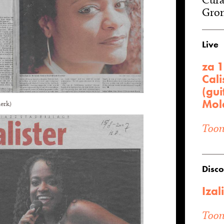
Gron
Live
za 1
Cali
(gui
Mol
erk)
Toon 
Disco
Izal
Toon 