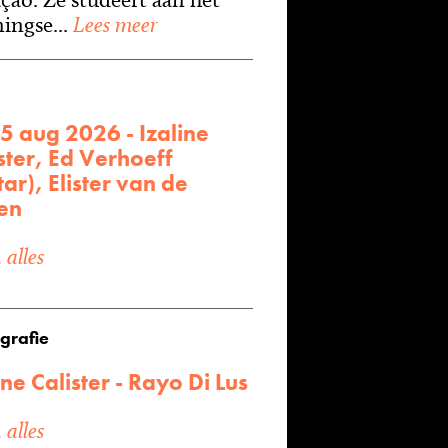
ingse...
Lees meer
5 aug 2026 - Izaline
ster, Ed Verhoeff
tar), Elister van de
en
alles
grafie
ine Calister - Rayo Di Lus
alles