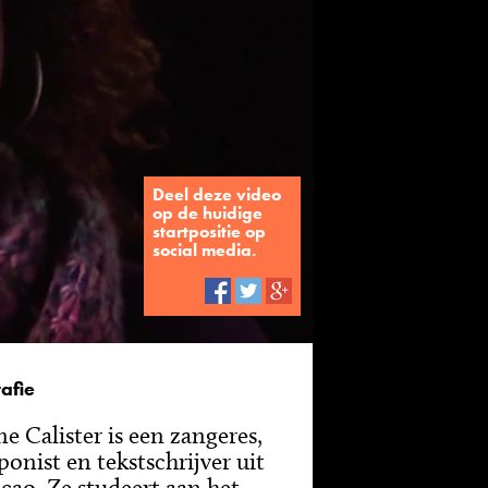
Deel deze video
op de huidige
startpositie op
social media.
afie
ne Calister is een zangeres,
onist en tekstschrijver uit
çao. Ze studeert aan het