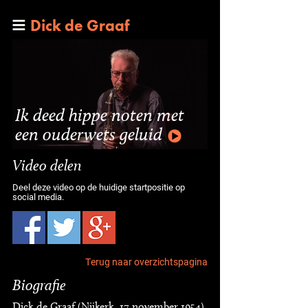
Dick de Graaf
Ik deed hippe noten met
een ouderwets geluid
Video delen
Deel deze video op de huidige startpositie op
social media.
Terug naar overzichtspagina
Biografie
Dick de Graaf (Nijkerk, 17 november 1954)