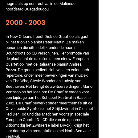
nogmaals op een festival in de Malinese
hoofdstad Ouagadougou.
2000 - 2003
In New Orleans treedt Dick de Graaf op als gast
bij het trio van pianist Peter Martin. Ze maken
opnamen die uiteindelijk onder de naam
Soundroots op CD verschijnen. Ter promotie van
de plaat richt de saxofonist een nieuw European
Quartet op, met de Italiaanse pianist Andrea
Pozza. De groep bedient zich van een eclectisch
repertoire, onder meer bewerkingen van muziek
van The Who, Stevie Wonder en Ludwig van
Beethoven. Het brengt de Zwitserse dirigent Mario
Venzago op het idee om De Graaf te vragen voor
een bijdrage aan het Schubert Festival in Basel in
2002. De Graaf bewerkt onder meer thema's uit de
Onvoltooide Symfonie, het Strijkkwintet in C en het
lied Der Tod und das Mädchen voor zijn speciale
European Quartet De CD die van de opnamen
uitkomt (bij het Zwitserse label DiVox), krijgt het
jaar daarop zijn presentatie op het North Sea Jazz
Festival.