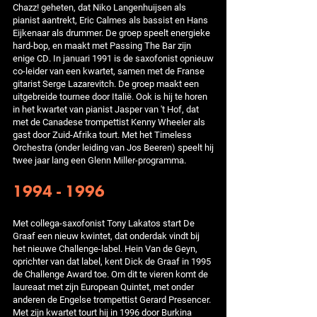
Chazz! geheten, dat Niko Langenhuijsen als
pianist aantrekt, Eric Calmes als bassist en Hans
Eijkenaar als drummer. De groep speelt energieke
hard-bop, en maakt met Passing The Bar zijn
enige CD. In januari 1991 is de saxofonist opnieuw
co-leider van een kwartet, samen met de Franse
gitarist Serge Lazarevitch. De groep maakt een
uitgebreide tournee door Italië. Ook is hij te horen
in het kwartet van pianist Jasper van 't Hof, dat
met de Canadese trompettist Kenny Wheeler als
gast door Zuid-Afrika tourt. Met het Timeless
Orchestra (onder leiding van Jos Beeren) speelt hij
twee jaar lang een Glenn Miller-programma.
1994 - 1996
Met collega-saxofonist Tony Lakatos start De
Graaf een nieuw kwintet, dat onderdak vindt bij
het nieuwe Challenge-label. Hein Van de Geyn,
oprichter van dat label, kent Dick de Graaf in 1995
de Challenge Award toe. Om dit te vieren komt de
laureaat met zijn European Quintet, met onder
anderen de Engelse trompettist Gerard Presencer.
Met zijn kwartet tourt hij in 1996 door Burkina