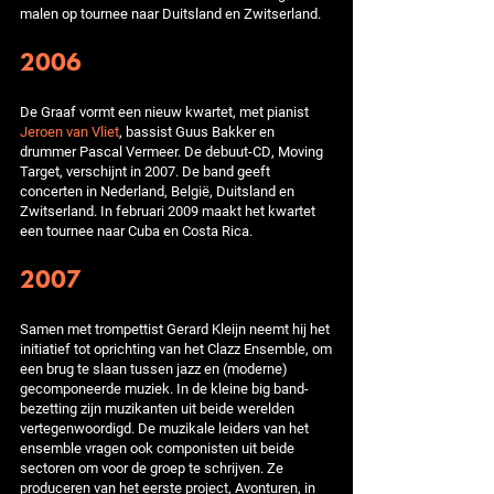
malen op tournee naar Duitsland en Zwitserland.
2006
De Graaf vormt een nieuw kwartet, met pianist
Jeroen van Vliet
, bassist Guus Bakker en
drummer Pascal Vermeer. De debuut-CD, Moving
Target, verschijnt in 2007. De band geeft
concerten in Nederland, België, Duitsland en
Zwitserland. In februari 2009 maakt het kwartet
een tournee naar Cuba en Costa Rica.
2007
Samen met trompettist Gerard Kleijn neemt hij het
initiatief tot oprichting van het Clazz Ensemble, om
een brug te slaan tussen jazz en (moderne)
gecomponeerde muziek. In de kleine big band-
bezetting zijn muzikanten uit beide werelden
vertegenwoordigd. De muzikale leiders van het
ensemble vragen ook componisten uit beide
sectoren om voor de groep te schrijven. Ze
produceren van het eerste project, Avonturen, in