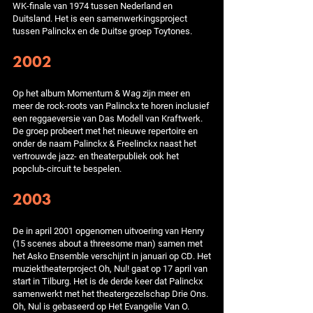
WK-finale van 1974 tussen Nederland en
Duitsland. Het is een samenwerkingsproject
tussen Palinckx en de Duitse groep Toytones.
2002
Op het album Momentum & Wag zijn meer en
meer de rock-roots van Palinckx te horen inclusief
een reggaeversie van Das Modell van Kraftwerk.
De groep probeert met het nieuwe repertoire en
onder de naam Palinckx & Freelinckx naast het
vertrouwde jazz- en theaterpubliek ook het
popclub-circuit te bespelen.
2003
De in april 2001 opgenomen uitvoering van Henry
(15 scenes about a threesome man) samen met
het Asko Ensemble verschijnt in januari op CD. Het
muziektheaterproject Oh, Nul! gaat op 17 april van
start in Tilburg. Het is de derde keer dat Palinckx
samenwerkt met het theatergezelschap Drie Ons.
Oh, Nul is gebaseerd op Het Evangelie Van O.