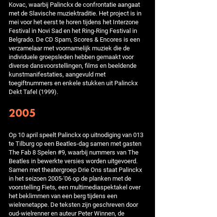
Kovac, waarbij Palinckx de confrontatie aangaat
met de Slavische muziektraditie. Het project is in
mei voor het eerst te horen tijdens het Interzone
Festival in Novi Sad en het Ring-Ring Festival in
Belgrado. De CD Spam, Scores & Encores is een
verzamelaar met voornamelijk muziek die de
individuele groepsleden hebben gemaakt voor
diverse dansvoorstellingen, films en beeldende
kunstmanifestaties, aangevuld met
toegiftnummers en enkele stukken uit Palinckx
Dekt Tafel (1999).
2005
Op 10 april speelt Palinckx op uitnodiging van 013
te Tilburg op een Beatles-dag samen met gasten
The Fab 8 Spelen #9, waarbij nummers van The
Beatles in bewerkte versies worden uitgevoerd.
Samen met theatergroep Drie Ons staat Palinckx
in het seizoen 2005-'06 op de planken met de
voorstelling Fiets, een multimediaspektakel over
het beklimmen van een berg tijdens een
wielrenetappe. De teksten zijn geschreven door
oud-wielrenner en auteur Peter Winnen, de