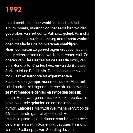
1992
In het eerste half jaar werkt de band aan het
album Covers, waarop voor het eerst kan worden
gesproken van het echte Palinckx-geluid. Palinckx
snijdt als een muzikale chirurg andermans werken
open tot slechts de bouwstenen overblijven.
Hiermee maken ze geheel eigen creaties, waarin
het geciteerde vaak nog wel te herkennen valt. Ze
citeren van The Beatles tot de Beastie Boys, van
Jimi Hendrix tot Charles Ives, en van de Butthole
Surfers tot de Residents. De stijlen variëren van
rock, jazz en hardcore tot experimentele,
klassieke en geïmproviseerde muziek. Maar het
liefst maken ze fragmentarische stukken, waarin
ze met meerdere genres en invloeden tegelijk
flirten. Hun avant-garde-muziek klinkt spontaan en
bevat vreemde geluiden en een gezonde dosis
humor. Zangeres MaryLou Weijmans vervult op de
CD haar eerste gastrol bij de band. Het
Palinckxquartet speelt daarna voor het eerst over
de grens, en wel in Oostenrijk. Jacques Palinckx
wint de Podiumprijs van Stichting Jazz In