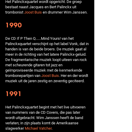
Het Palinckxquartet wordt opgericht. De groep
bestaat naast Jacques en Bert Palinckx uit
trombonist
Joost Buis
en drummer Wim Janssen.
1990
De CD If P Then Q......Mind Yours! van het
Palinckxquartet verschijnt op het label Vonk, dat in
handen is van de beide broers. De muziek gaat al
meer in de richting van het latere Palinckx-geluid.
De fragmentarische muziek loopt uiteen van rock
met scheurende gitaren tot jazz en
geïmproviseerde muziek met de kenmerkende
trombonepartijen van
Joost Buis
. Her en der wordt
muziek uit de jaren zestig en zeventig geciteerd.
1991
Het Palinckxquartet begint met het live uitvoeren
van nummers van de CD Covers, die pas later
wordt uitgebracht. Wim Janssen heeft de band
verlaten; in zijn plaats komt de Amerikaanse
slagwerker
Michael Vatcher
.