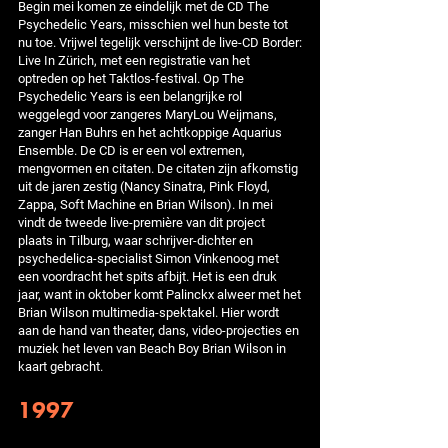
Begin mei komen ze eindelijk met de CD The
Psychedelic Years, misschien wel hun beste tot
nu toe. Vrijwel tegelijk verschijnt de live-CD Border:
Live In Zürich, met een registratie van het
optreden op het Taktlos-festival. Op The
Psychedelic Years is een belangrijke rol
weggelegd voor zangeres MaryLou Weijmans,
zanger Han Buhrs en het achtkoppige Aquarius
Ensemble. De CD is er een vol extremen,
mengvormen en citaten. De citaten zijn afkomstig
uit de jaren zestig (Nancy Sinatra, Pink Floyd,
Zappa, Soft Machine en Brian Wilson). In mei
vindt de tweede live-première van dit project
plaats in Tilburg, waar schrijver-dichter en
psychedelica-specialist Simon Vinkenoog met
een voordracht het spits afbijt. Het is een druk
jaar, want in oktober komt Palinckx alweer met het
Brian Wilson multimedia-spektakel. Hier wordt
aan de hand van theater, dans, video-projecties en
muziek het leven van Beach Boy Brian Wilson in
kaart gebracht.
1997