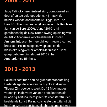
2008 - 2011
Jacq Palinckx heroriënteert zich, componeert en
doet af en toe solo-optredens. Hij maakt de
muziek voor de documentaire Higgs, Into The
Heart Of The Imagination (Hannie van de Bergh en
Jan van de Berg, 2009). Vanaf 2010 is hij
gastdocent bij de New Dutch Swing-opleiding van
de ArtEZ Academie voor beeldende kunsten
Arnhem. Intussen formeert hij een nieuw trio, met
broer Bert Palinckx opnieuw op bas, en de
klassieke slagwerker Arnold Marinissen. Deze
groep debuteert in februari 2010 in het
Amsterdamse Bimhuis.
2012 - 2013
Palinckx doet mee aan de groepstentoonstelling
Hedendaags Arcadië van de Luycks Gallery in
Tilburg. Zijn beeldend werk De 12 Machinaties
verschijnt in de vorm van een serie kaarten als
bijlage bij Tortuca, het tijdschrift voor literatuur en
beeldende kunst. Palinckx is vaste gastgitarist bij
het freejazz- en poëziegezelschap Bluntaxe3 met