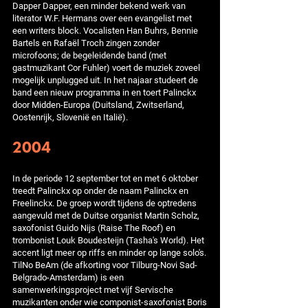
Dapper Dapper, een minder bekend werk van
literator W.F. Hermans over een evangelist met
een writers block. Vocalisten Han Buhrs, Bennie
Bartels en Rafaël Troch zingen zonder
microfoons; de begeleidende band (met
gastmuzikant Cor Fuhler) voert de muziek zoveel
mogelijk unplugged uit. In het najaar studeert de
band een nieuw programma in en toert Palinckx
door Midden-Europa (Duitsland, Zwitserland,
Oostenrijk, Slovenië en Italië).
2004
In de periode 12 september tot en met 6 oktober
treedt Palinckx op onder de naam Palinckx en
Freelinckx. De groep wordt tijdens de optredens
aangevuld met de Duitse organist Martin Scholz,
saxofonist Guido Nijs (Raise The Roof) en
trombonist Louk Boudesteijn (Tasha's World). Het
accent ligt meer op riffs en minder op lange solo's.
TilNo BeAm (de afkorting voor Tilburg-Novi Sad-
Belgrado-Amsterdam) is een
samenwerkingsproject met vijf Servische
muzikanten onder wie componist-saxofonist Boris