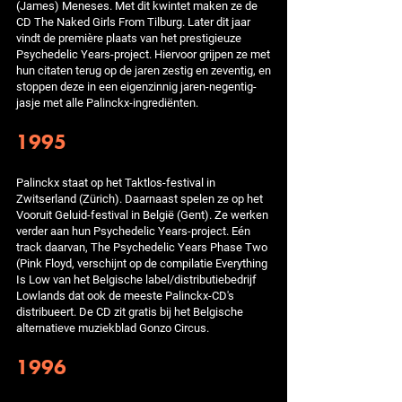
(James) Meneses. Met dit kwintet maken ze de
CD The Naked Girls From Tilburg. Later dit jaar
vindt de première plaats van het prestigieuze
Psychedelic Years-project. Hiervoor grijpen ze met
hun citaten terug op de jaren zestig en zeventig, en
stoppen deze in een eigenzinnig jaren-negentig-
jasje met alle Palinckx-ingrediënten.
1995
Palinckx staat op het Taktlos-festival in
Zwitserland (Zürich). Daarnaast spelen ze op het
Vooruit Geluid-festival in België (Gent). Ze werken
verder aan hun Psychedelic Years-project. Eén
track daarvan, The Psychedelic Years Phase Two
(Pink Floyd, verschijnt op de compilatie Everything
Is Low van het Belgische label/distributiebedrijf
Lowlands dat ook de meeste Palinckx-CD's
distribueert. De CD zit gratis bij het Belgische
alternatieve muziekblad Gonzo Circus.
1996