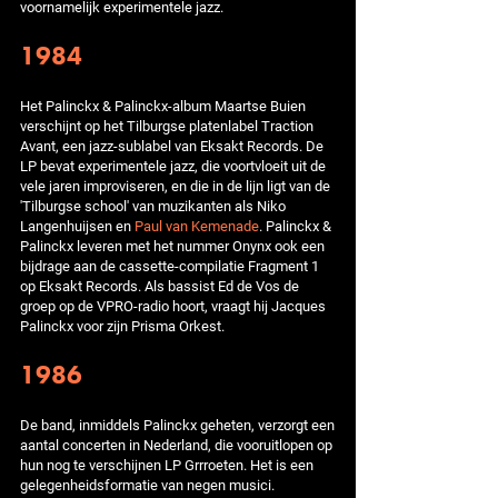
voornamelijk experimentele jazz.
1984
Het Palinckx & Palinckx-album Maartse Buien
verschijnt op het Tilburgse platenlabel Traction
Avant, een jazz-sublabel van Eksakt Records. De
LP bevat experimentele jazz, die voortvloeit uit de
vele jaren improviseren, en die in de lijn ligt van de
'Tilburgse school' van muzikanten als Niko
Langenhuijsen en
Paul van Kemenade
. Palinckx &
Palinckx leveren met het nummer Onynx ook een
bijdrage aan de cassette-compilatie Fragment 1
op Eksakt Records. Als bassist Ed de Vos de
groep op de VPRO-radio hoort, vraagt hij Jacques
Palinckx voor zijn Prisma Orkest.
1986
De band, inmiddels Palinckx geheten, verzorgt een
aantal concerten in Nederland, die vooruitlopen op
hun nog te verschijnen LP Grrroeten. Het is een
gelegenheidsformatie van negen musici.