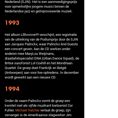
Nederland (SJIN). Het is een aanmoedigingsprijs
voor opmerkelijke jongere musici binnen de
Nederlandse jazz en geïmproviseerde muziek.
1993
Het album Llllivvvvve!!!! verschijnt, een registratie
van de uitreiking van de Podiumprijs door de SJIN
aan Jacques Palinckx, waar Palinckx And Guests
een concert geven. Aan de CD werken onder
anderen mee MaryLou Weijmans,
draaitafelspecialist DNA (Urban Dance Squad), de
Britse saxofonist Lol Coxhill en het Mondriaan
Quartet. De groep doet Frankrijk en België
(Antwerpen) aan voor live-optredens. In december
wordt gewerkt aan een nieuwe CD.
1994
Onder de naam Palinckx vormt de groep een
kwintet met als vijfde muzikant toetsenist Cor
Fuhler.
Michael Vatcher
verlaat de groep; zijn
vervanger is de Amerikaanse slagwerker Jim