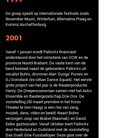
De groep speelt op internationale festivals zoals
November Music, Wintertuin, Alternativa Praag en
Kommz Aschaffenburg.
2001
Vanaf 1 januari wordt Palinckx financieel
ondersteund door het ministerie van OCW en de
provincie Noord-Brabant. De vaste kern van de
band bestaat naast de gebroeders Palinckx uit
vocalist Buhrs, drummer Alan 'Gunga' Purves en
DJ Donotask (ex-Urban Dance Squad). Het eerste
grote project van het jaar is de theaterproductie
Henry: De Driepersoonsman samen met het Asko
Ensemble en theatergezelschap Drie Ons. De
voorstelling (30 maart première in het Korzo
Theater te Den Haag) is een mix van zang,
muziek, dans, video en beeld. Naast Buhrs
verzorgen Joop van Brakel (Nasmak) en David
Eeles gastvocalen. Vanaf oktober toert Palinckx
door Nederland en Duitsland met de voorstelling
Das Duell: Eine Fussballoper. Deze gaat over de