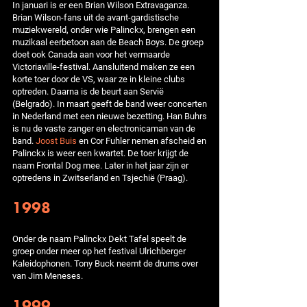
In januari is er een Brian Wilson Extravaganza.
Brian Wilson-fans uit de avant-gardistische
muziekwereld, onder wie Palinckx, brengen een
muzikaal eerbetoon aan de Beach Boys. De groep
doet ook Canada aan voor het vermaarde
Victoriaville-festival. Aansluitend maken ze een
korte toer door de VS, waar ze in kleine clubs
optreden. Daarna is de beurt aan Servië
(Belgrado). In maart geeft de band weer concerten
in Nederland met een nieuwe bezetting. Han Buhrs
is nu de vaste zanger en electronicaman van de
band.
Joost Buis
en Cor Fuhler nemen afscheid en
Palinckx is weer een kwartet. De toer krijgt de
naam Frontal Dog mee. Later in het jaar zijn er
optredens in Zwitserland en Tsjechië (Praag).
1998
Onder de naam Palinckx Dekt Tafel speelt de
groep onder meer op het festival Ulrichberger
Kaleidophonen. Tony Buck neemt de drums over
van Jim Meneses.
1999