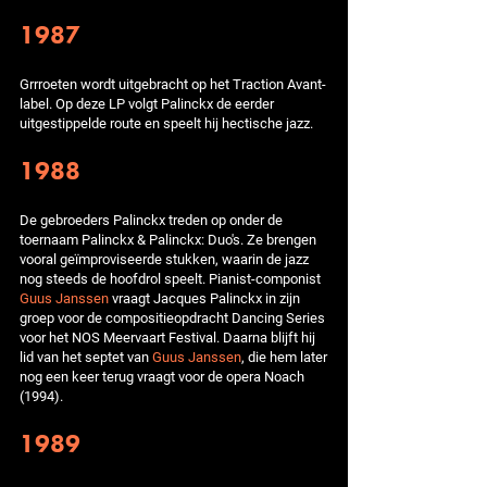
1987
Grrroeten wordt uitgebracht op het Traction Avant-
label. Op deze LP volgt Palinckx de eerder
uitgestippelde route en speelt hij hectische jazz.
1988
De gebroeders Palinckx treden op onder de
toernaam Palinckx & Palinckx: Duo's. Ze brengen
vooral geïmproviseerde stukken, waarin de jazz
nog steeds de hoofdrol speelt. Pianist-componist
Guus Janssen
vraagt Jacques Palinckx in zijn
groep voor de compositieopdracht Dancing Series
voor het NOS Meervaart Festival. Daarna blijft hij
lid van het septet van
Guus Janssen
, die hem later
nog een keer terug vraagt voor de opera Noach
(1994).
1989