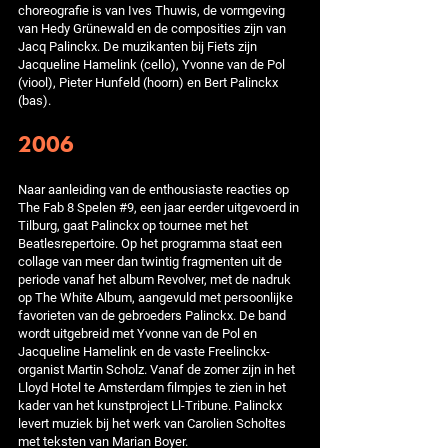
choreografie is van Ives Thuwis, de vormgeving
van Hedy Grünewald en de composities zijn van
Jacq Palinckx. De muzikanten bij Fiets zijn
Jacqueline Hamelink (cello), Yvonne van de Pol
(viool), Pieter Hunfeld (hoorn) en Bert Palinckx
(bas).
2006
Naar aanleiding van de enthousiaste reacties op
The Fab 8 Spelen #9, een jaar eerder uitgevoerd in
Tilburg, gaat Palinckx op tournee met het
Beatlesrepertoire. Op het programma staat een
collage van meer dan twintig fragmenten uit de
periode vanaf het album Revolver, met de nadruk
op The White Album, aangevuld met persoonlijke
favorieten van de gebroeders Palinckx. De band
wordt uitgebreid met Yvonne van de Pol en
Jacqueline Hamelink en de vaste Freelinckx-
organist Martin Scholz. Vanaf de zomer zijn in het
Lloyd Hotel te Amsterdam filmpjes te zien in het
kader van het kunstproject Ll-Tribune. Palinckx
levert muziek bij het werk van Carolien Scholtes
met teksten van Marian Boyer.