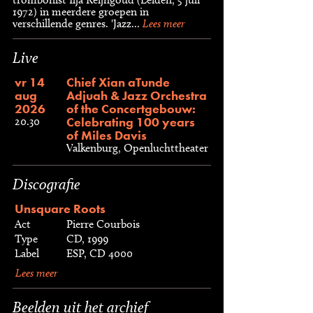
1972) in meerdere groepen in
verschillende genres. 'Jazz...
Lees meer
Live
vr 14
Chief Xian aTunde
aug
Adjuah & Jazz Orchestra
2026
of the Concertgebouw:
Celebrating 100 years
20.30
of Miles Davis
Valkenburg, Openluchttheater
Discografie
Unsquare Roots
Act
Pierre Courbois
Type
CD, 1999
Label
ESP, CD 4000
Lees meer
Beelden uit het archief