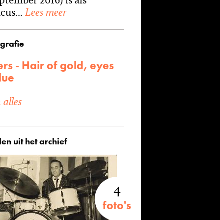
cus...
Lees meer
grafie
ers - Hair of gold, eyes
lue
alles
en uit het archief
4
foto's