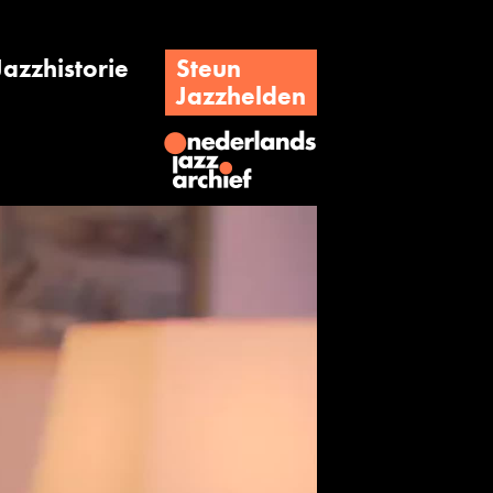
Jazzhistorie
Steun
Jazzhelden