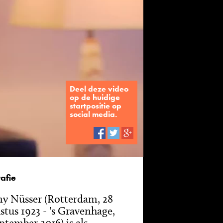
Deel deze video
op de huidige
startpositie op
social media.
afie
y Nüsser (Rotterdam, 28
stus 1923 - 's Gravenhage,
ptember 2016) is als