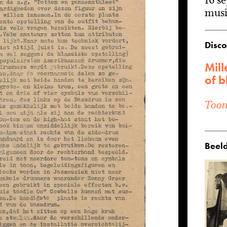
musi
Disco
Mill
of b
Toon 
Beeld