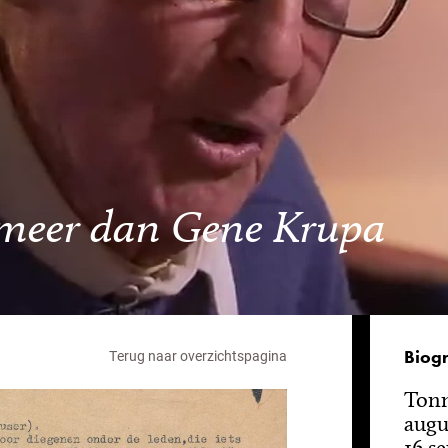
 meer dan Gene Krupa
Biogr
Terug naar overzichtspagina
Tonn
augu
16 se