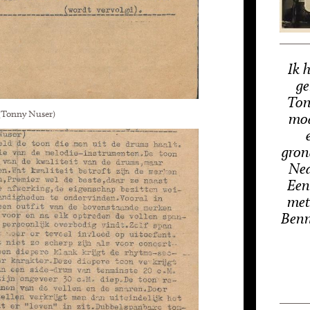
Ik 
ge
Ton
(Tonny Nuser)
mod
gron
Ned
Een
met
Benn