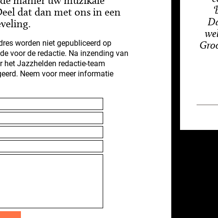
alde manier uw muzikale
‘
eel dat dan met ons in een
Da
veling.
wel
res worden niet gepubliceerd op
Groo
nde voor de redactie. Na inzending van
r het Jazzhelden redactie-team
geerd. Neem voor meer informatie