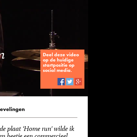
n
Deel deze video
op de huidige
startpositie op
social media.
evelingen
de plaat ‘Home run' wilde ik
en beetje een commercieel