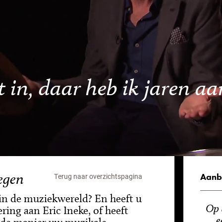
t in, daar heb ik jaren aa
egen
Aanb
Terug naar overzichtspagina
 in de muziekwereld? En heeft u
Op 
ring aan Eric Ineke, of heeft
e