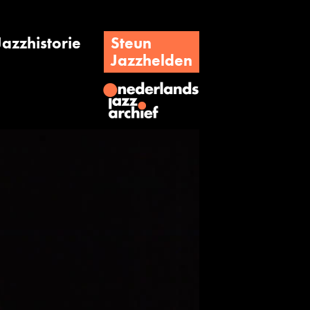
Jazzhistorie
Steun
Jazzhelden