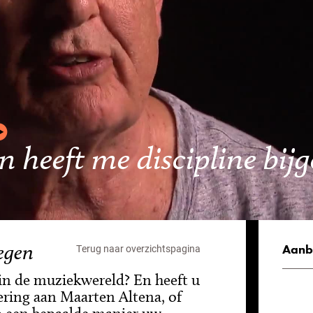
heeft me discipline bij
egen
Aanb
Terug naar overzichtspagina
 in de muziekwereld? En heeft u
ering aan Maarten Altena, of