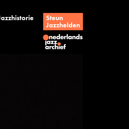
Jazzhistorie
Steun
Jazzhelden