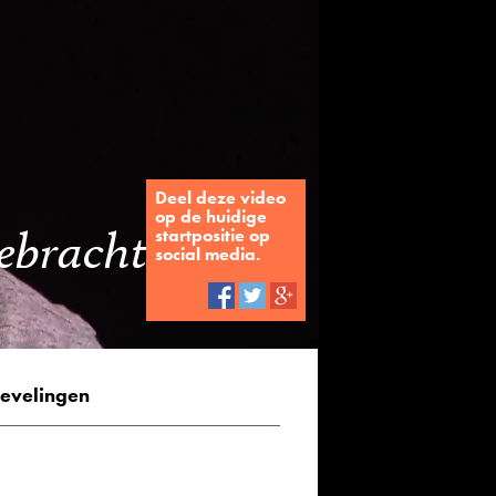
Deel deze video
op de huidige
gebracht
startpositie op
social media.
evelingen