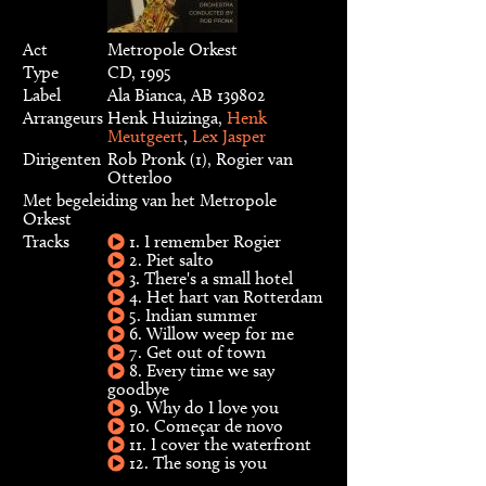
Act
Metropole Orkest
Type
CD, 1995
Label
Ala Bianca, AB 139802
Arrangeurs
Henk Huizinga,
Henk
Meutgeert
,
Lex Jasper
Dirigenten
Rob Pronk (1), Rogier van
Otterloo
Met begeleiding van het Metropole
Orkest
Tracks
1. I remember Rogier
2. Piet salto
3. There's a small hotel
4. Het hart van Rotterdam
5. Indian summer
6. Willow weep for me
7. Get out of town
8. Every time we say
goodbye
9. Why do I love you
10. Começar de novo
11. I cover the waterfront
12. The song is you