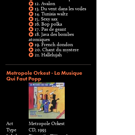
12. Avalon
13. Du vent dans les voiles
14. Tunisia waltz
15. Sexy sax
16. Bop polka
17. Pas de geant
18. Java des bombes
atomiques
19. French dondon
20. Chant du mystere
21. Hallelujah
Metropole Orkest - La Musique
Qui Faut Popp
Act
Metropole Orkest
Type
CD, 1993