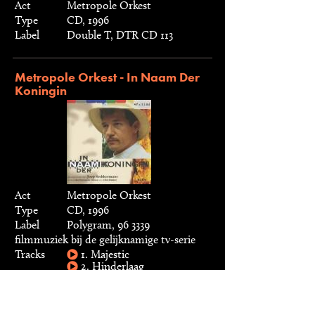
Act
Metropole Orkest
Type
CD, 1996
Label
Double T, DTR CD 113
Metropole Orkest - In Naam Der
Koningin
Act
Metropole Orkest
Type
CD, 1996
Label
Polygram, 96 3339
filmmuziek bij de gelijknamige tv-serie
Tracks
1. Majestic
2. Hinderlaag
3. Verslagen patrouille
4. Aanslag
5. Maddi
6. Overval in de nacht