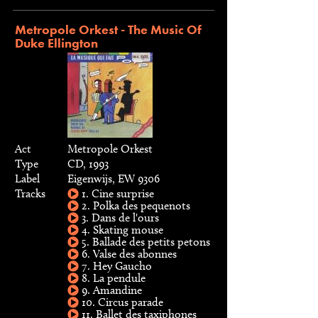
Metropole Orkest - The Music Of
Duke Ellington
Act
Metropole Orkest
Type
CD, 1993
Label
Eigenwijs, EW 9306
Tracks
1. Cine surprise
2. Polka des pequenots
3. Dans de l'ours
4. Skating mouse
5. Ballade des petits petons
6. Valse des abonnes
7. Hey Gaucho
8. La pendule
9. Amandine
10. Circus parade
11. Ballet des taxiphones