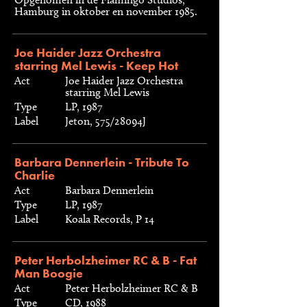
Hamburg in oktober en november 1985.
Joe Haider Jazz Orchestra
starring Mel Lewis - Keep Hot
Act
Joe Haider Jazz Orchestra
starring Mel Lewis
Type
LP, 1987
Label
Jeton, 575/28094J
Barbara Dennerlein - Tribute To
Charlie
Act
Barbara Dennerlein
Type
LP, 1987
Label
Koala Records, P 14
Peter Herbolzheimer RC & B - Fat
Man Boogie
Act
Peter Herbolzheimer RC & B
Type
CD, 1988