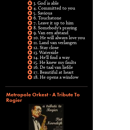
3. God is able
4. Committed to you
5. Savious
6. Touchstone
7. Leave it up to him
8. Somebody's praying
9. Van een afstand
10. He will always love you
11. Land van verlangen
12. Stay close
13. Waterside
14. He'll find a way
15. He knew my faults
16. De taal van liefde
17. Beautiful at heart
18. He opens a window
Metropole Orkest - A Tribute To
Rogier