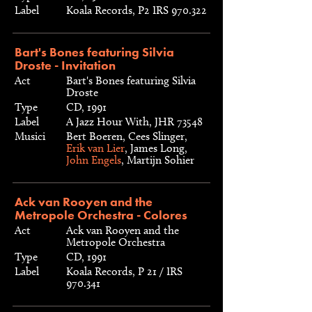
Label
Koala Records, P2 IRS 970.322
Bart's Bones featuring Silvia
Droste - Invitation
Act
Bart's Bones featuring Silvia
Droste
Type
CD, 1991
Label
A Jazz Hour With, JHR 73548
Musici
Bert Boeren, Cees Slinger,
Erik van Lier
, James Long,
John Engels
, Martijn Sohier
Ack van Rooyen and the
Metropole Orchestra - Colores
Act
Ack van Rooyen and the
Metropole Orchestra
Type
CD, 1991
Label
Koala Records, P 21 / IRS
970.341