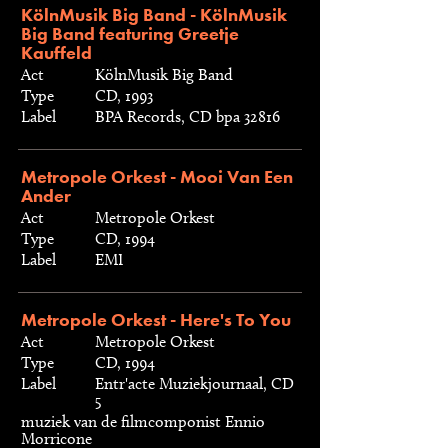
KölnMusik Big Band - KölnMusik
Big Band featuring Greetje
Kauffeld
Act
KölnMusik Big Band
Type
CD, 1993
Label
BPA Records, CD bpa 32816
Metropole Orkest - Mooi Van Een
Ander
Act
Metropole Orkest
Type
CD, 1994
Label
EMI
Metropole Orkest - Here's To You
Act
Metropole Orkest
Type
CD, 1994
Label
Entr'acte Muziekjournaal, CD
5
muziek van de filmcomponist Ennio
Morricone