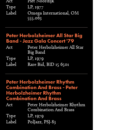
Act
Piet Noordijk
Type
LP, 1977
Label
Omega International, OM
555.063
Peter Herbolzheimer All Star Big
Band - Jazz Gala Concert '79
Act
Peter Herbolzheimer All Star
Big Band
Type
LP, 1979
Label
Rare Bid, BID 15 6501
Peter Herbolzheimer Rhythm
Combination And Brass - Peter
Herbolzheimer Rhythm
Combination And Brass
Act
Peter Herbolzheimer Rhythm
Combination And Brass
Type
LP, 1979
Label
PolJazz, PSJ-83