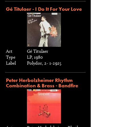
Gé Titulaer - I Do It For Your Love
Act
Gé Titulaer
Type
LP, 1980
Label
Polydor, 2- 1-2925
Peter Herbolzheimer Rhythm
Combination & Brass - Bandfire