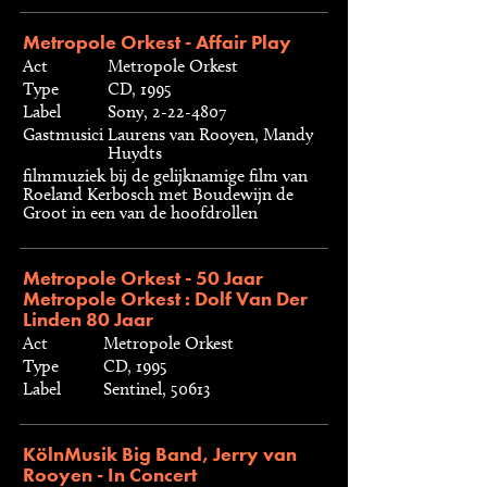
Metropole Orkest - Affair Play
Act
Metropole Orkest
Type
CD, 1995
Label
Sony, 2-22-4807
Gastmusici
Laurens van Rooyen, Mandy
Huydts
filmmuziek bij de gelijknamige film van
Roeland Kerbosch met Boudewijn de
Groot in een van de hoofdrollen
Metropole Orkest - 50 Jaar
Metropole Orkest : Dolf Van Der
Linden 80 Jaar
Act
Metropole Orkest
Type
CD, 1995
Label
Sentinel, 50613
KölnMusik Big Band, Jerry van
Rooyen - In Concert