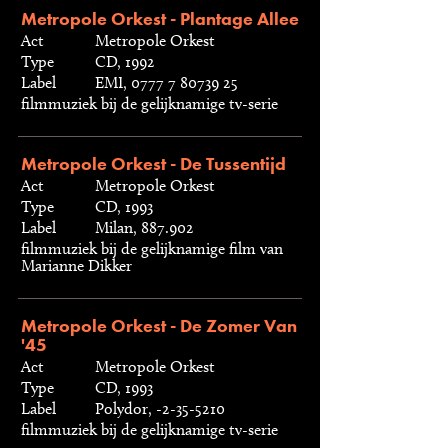
Metropole Orkest - Plantage Allee
Act
Metropole Orkest
Type
CD, 1992
Label
EMI, 0777 7 80739 25
filmmuziek bij de gelijknamige tv-serie
Metropole Orkest - De Tussentijd
Act
Metropole Orkest
Type
CD, 1993
Label
Milan, 887.902
filmmuziek bij de gelijknamige film van
Marianne Dikker
Metropole Orkest - De Zomer Van
'45
Act
Metropole Orkest
Type
CD, 1993
Label
Polydor, -2-35-5210
filmmuziek bij de gelijknamige tv-serie