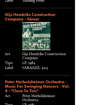
Label
Turning Point
Gijs Hendriks Construction
Company - Sámer
Act
Gijs Hendriks Construction
Company
Type
LP, 1984
Label
VARAJAZZ, 4215
Peter Herbolzheimer Orchestra -
Music For Swinging Dancers - Vol.
4 - "Close To You"
Act
Peter Herbolzheimer
Orchestra
Type
LP, 1985