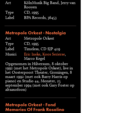
Act
KölnMusik Big Band, Jerry van
Rooyen
Type
CD, 1995
Label
BPA Records, 36453
Metropole Orkest - Nostalgia
Act
Metropole Orkest
Type
CD, 1995
Label
Timeless, CD SJP 429
Musici
Eric Ineke
,
Koos Serierse
,
Marco Kegel
Opgenomen in Hilversum, 8 oktober
1992 (met het Metropole Orkest), live in
het Oosterpoort Theater, Groningen, 8
maart 1992 (met ook Barry Harris op
piano) en Studio 44, Monster, 25
september 1994 (met ook Gary Foster op
altsaxofoon)
Metropole Orkest - Fond
Memories Of Frank Rosolino