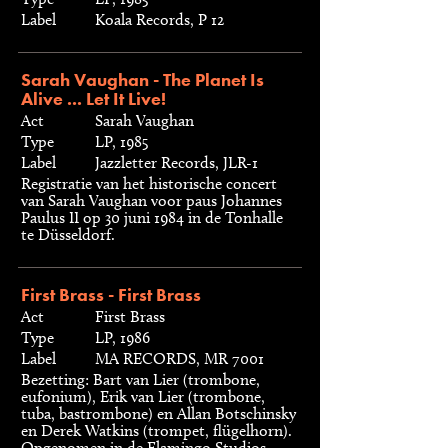
Label
Koala Records, P 12
Sarah Vaughan - The Planet Is
Alive ... Let It Live!
Act
Sarah Vaughan
Type
LP, 1985
Label
Jazzletter Records, JLR-1
Registratie van het historische concert
van Sarah Vaughan voor paus Johannes
Paulus II op 30 juni 1984 in de Tonhalle
te Düsseldorf.
First Brass - First Brass
Act
First Brass
Type
LP, 1986
Label
MA RECORDS, MR 7001
Bezetting: Bart van Lier (trombone,
eufonium), Erik van Lier (trombone,
tuba, bastrombone) en Allan Botschinsky
en Derek Watkins (trompet, flügelhorn).
Opgenomen in de Flamingo Studios,