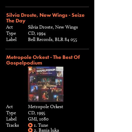
Silvia Droste, New Wings - Seize
The Day
Act
Silvia Droste, New Wings
Type
CD, 1994
Label
Bell Records, BLR 84 055
Metropole Orkest - The Best Of
Gospelpodium
Act
Metropole Orkest
Type
CD, 1995
Label
GMI, 1080
Tracks
1. Tune
2. Banja luka