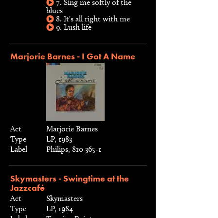
7. Sing me softly of the
blues
8. It's all right with me
9. Lush life
Marjorie Barnes - I Got A Name
Act
Marjorie Barnes
Type
LP, 1983
Label
Philips, 810 365-1
Skymasters - Swingtime at the
Jazzcafé
Act
Skymasters
Type
LP, 1984