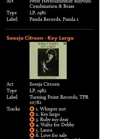
Act
Peter Herbolzheimer Rhythm
Combination & Brass
Type
LP, 1981
Label
Panda Records, Panda 1
Soesja Citroen - Key Largo
Act
Soesja Citroen
Type
LP, 1982
Label
Turning Point Records, TPR
10782
Tracks
1. Whisper not
2. Key largo
3. Ruby my dear
4. Waltz for Debby
5. Laura
6. Love for sale