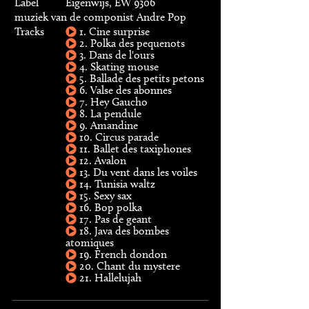
Label
Eigenwijs, EW 9306
muziek van de componist Andre Pop
Tracks
1. Cine surprise
2. Polka des pequenots
3. Dans de l'ours
4. Skating mouse
5. Ballade des petits petons
6. Valse des abonnes
7. Hey Gaucho
8. La pendule
9. Amandine
10. Circus parade
11. Ballet des taxiphones
12. Avalon
13. Du vent dans les voiles
14. Tunisia waltz
15. Sexy sax
16. Bop polka
17. Pas de geant
18. Java des bombes
atomiques
19. French dondon
20. Chant du mystere
21. Hallelujah