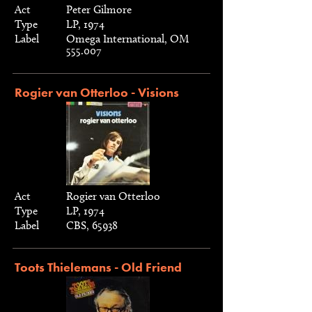
Act
Peter Gilmore
Type
LP, 1974
Label
Omega International, OM
555.007
Rogier van Otterloo - Visions
Act
Rogier van Otterloo
Type
LP, 1974
Label
CBS, 65938
Toots Thielemans - Old Friend