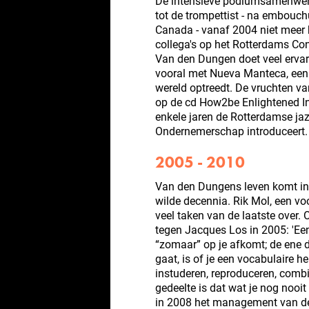
De intensieve podiumsamenwe
tot de trompettist - na embouch
Canada - vanaf 2004 niet meer 
collega's op het Rotterdams Co
Van den Dungen doet veel ervari
vooral met Nueva Manteca, een 
wereld optreedt. De vruchten van
op de cd How2be Enlightened In
enkele jaren de Rotterdamse jaz
Ondernemerschap introduceert.
2005 - 2010
Van den Dungens leven komt in 
wilde decennia. Rik Mol, een vo
veel taken van de laatste over. 
tegen Jacques Los in 2005: 'Een
“zomaar” op je afkomt; de ene 
gaat, is of je een vocabulaire h
instuderen, reproduceren, combi
gedeelte is dat wat je nog nooi
in 2008 het management van de