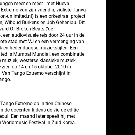
ungen meer en meer - met Nueva
xtremo van zijn vriendin, violiste Tanya
n-unlimited.nl) is een orkestraal project
en, Wiboud Burkens en Job Geheniau. Dit
vard Of Broken Beats (‘de
, een audiovisuele reis door 24 uur in de
rote stad met VJ en een vermenging van
iek en hedendaagse muziekstijlen. Een
ited is Mumbai Mundial, een combinatie
ke muziek, westerse klassieke muziek,
e zien op 14 en 15 oktober 2010 in
 Van Tango Extremo verschijnt in
ango.
t Tango Extremo op in tien Chinese
an de docenten tijdens de vierde editie
ul. Een maand later speelt hij met
Worldmusic Festival in Zuid-Korea.