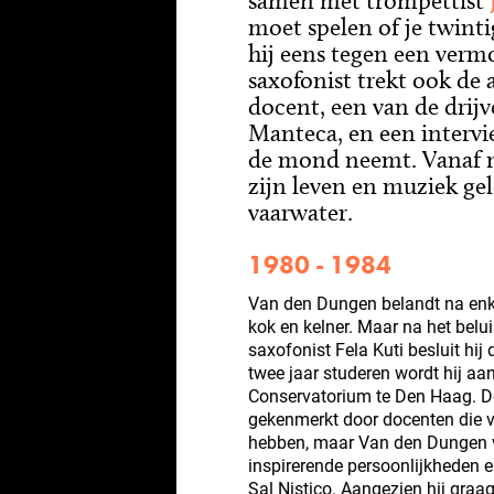
samen met trompettist
moet spelen of je twinti
hij eens tegen een vermo
saxofonist trekt ook de 
docent, een van de drij
Manteca, en een intervi
de mond neemt. Vanaf 
zijn leven en muziek gel
vaarwater.
1980 - 1984
Van den Dungen belandt na enk
kok en kelner. Maar na het belu
saxofonist Fela Kuti besluit hij
twee jaar studeren wordt hij a
Conservatorium te Den Haag. De 
gekenmerkt door docenten die v
hebben, maar Van den Dungen 
inspirerende persoonlijkheden e
Sal Nistico. Aangezien hij graag