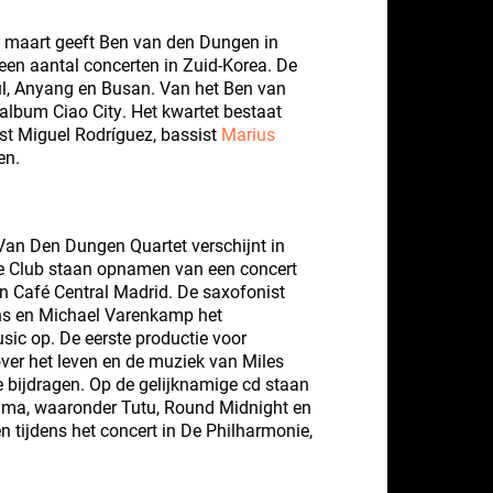
6 maart geeft Ben van den Dungen in
een aantal concerten in Zuid-Korea. De
ul, Anyang en Busan. Van het Ben van
 album Ciao City. Het kwartet bestaat
st Miguel Rodríguez, bassist
Marius
en.
an Den Dungen Quartet verschijnt in
he Club staan opnamen van een concert
n Café Central Madrid. De saxofonist
ns en Michael Varenkamp het
ic op. De eerste productie voor
over het leven en de muziek van Miles
e bijdragen. Op de gelijknamige cd staan
amma, waaronder Tutu, Round Midnight en
 tijdens het concert in De Philharmonie,