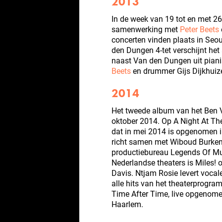
2013
In de week van 19 tot en met 2
samenwerking met
Peter Beets
concerten vinden plaats in Seo
den Dungen 4-tet verschijnt het
naast Van den Dungen uit piani
Beets
en drummer Gijs Dijkhuiz
2014
Het tweede album van het Ben V
oktober 2014. Op A Night At T
dat in mei 2014 is opgenomen i
richt samen met Wiboud Burke
productiebureau Legends Of Mus
Nederlandse theaters is Miles! 
Davis. Ntjam Rosie levert vocal
alle hits van het theaterprogr
Time After Time, live opgenomen
Haarlem.