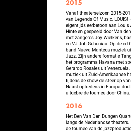
2015
Vanaf theaterseizoen 2015-2016
van Legends Of Music. LOUIS! 
eigentijds eerbetoon aan Louis
Hinte en gespeeld door Van d
met zangeres Joy Wielkens, ba
en VJ Job Geheniau. Op de cd 
band Nueva Manteca muziek uit 
Jazz. Zijn andere formatie Tan
het programma Havana met spec
Gerardo Rosales uit Venezuela. 
muziek uit Zuid-Amerikaanse ha
tijdens de show de sfeer op va
Naast optredens in Europa doe
uitgebreide tournee door China.
2016
Het Ben Van Den Dungen Quarte
langs de Nederlandse theaters
de tournee van de jazzproduct