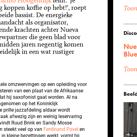
Jarmo Hoogendijk
leidt. 'Je
g koppen koffie op hebt!', roept
Toon 
eide bassist. De energieke
aandacht als organisator,
vende krachten achter Nueva
Disco
ewpartner die geen blad voor
midden jaren negentig komen
Nue
eidelijk in een wat rustiger
Blu
Toon 
ele omzwervingen op een opleiding voor
isteren van een plaat van de Afrikaanse
Beeld
 dat hij saxofonist gaat worden. Al na
angenomen op het Koninklijk
prille jazzafdeling aldaar wordt
aak afwezig zijn en weinig leservaring
vindt Ruud Brink en Sandy Mosse
n steekt veel op van
Ferdinand Povel
en
 in kleine bezettingen werkt, vormt hij