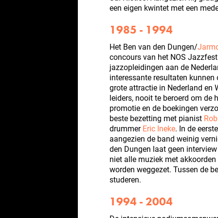
een eigen kwintet met een medel
1985 - 1994
Het Ben van den Dungen/
Jarmo
concours van het NOS Jazzfestiv
jazzopleidingen aan de Nederla
interessante resultaten kunnen o
grote attractie in Nederland en
leiders, nooit te beroerd om de
promotie en de boekingen verzorg
beste bezetting met pianist
Rob
drummer
Eric Ineke
. In de eerst
aangezien de band weinig vern
den Dungen laat geen interview
niet alle muziek met akkoorden
worden weggezet. Tussen de bedr
studeren.
1994 - 2004