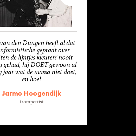
van den Dungen heeft al dat
nformistische gepraat over
iten de lijntjes kleuren’ nooit
g gehad, hij DOET gewoon al
g jaar wat de massa niet doet,
en hoe!
Jarmo Hoogendijk
trompettist