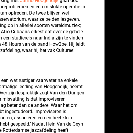
rking met
Jarmo Hoogendijk
gaat door
ureproblemen en een mislukte operatie in
kan optreden. De twee blijven wel
nservatorium, waar ze beiden lesgeven.
ng op in allerlei soorten wereldmuziek;
Afro-Cubaans orkest dat over de gehele
 een studiereis naar India zijn te vinden
 48 Hours van de band How2be. Hij leidt
zafdeling, waar hij het vak Cultureel
een wat rustiger vaarwater na enkele
ormalige leerling van Hoogendijk, neemt
Over zijn lespraktijk zegt Van den Dungen
 misvatting is dat improviseren
dag beter dan de andere. Waar het om
ebt ingestudeerd. Improviseren is
neren, associëren en een heel klein
t hebt gespeeld.' Nadat Hein Van de Geyn
 Rotterdamse jazzafdeling heeft