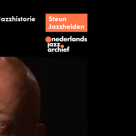
Jazzhistorie
Steun
Jazzhelden