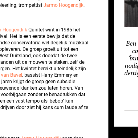
eerling, trompettist
Jarmo Hoogendijk
.
 Hoogendijk
Quintet wint in 1985 het
al. Het is een eerste bewijs dat de
ndse conservatoria wel degelijk muzikaal
Ben 
pleveren. De groep groeit uit tot een
co
 West-Duitsland, ook doordat de twee
‘bu
 handen uit de mouwen te steken, zelf de
nodi
en. Het kwintet bereikt uiteindelijk zijn
derti
 van Bavel
, bassist Harry Emmery en
e jaren krijgt de groep geen subsidie
ieuwende klanken zou laten horen. Van
 voorbijgaan zonder te benadrukken dat
 en een vast tempo als 'bebop' kan
ijven door ziet hij kans cum laude af te