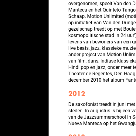
overgenomen, speelt Van den D
Manteca en het Quinteto Tango E
Schaap. Motion Unlimited (motio
op initiatief van Van den Dung
gezelschap treedt op met Boule
kosmopolitische stad in 24 uur’)
levens van bewoners van een g
live beats, jazz, klassieke muz
ander project van Motion Unlim
van film, dans, Indiase klassie
Hindi pop en jazz, onder meer t
Theater de Regentes, Den Haag.
december 2010 het album Fant
2012
De saxofonist treedt in juni me
steden. In augustus is hij een v
van de Jazzsummerschool in Seo
Nueva Manteca op het Gwangju 