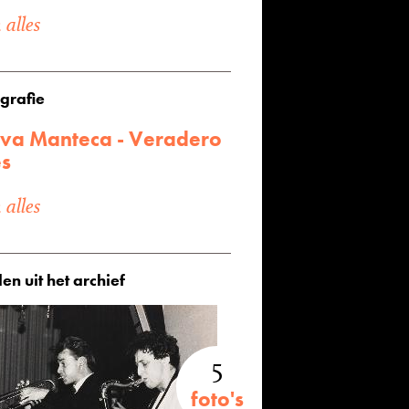
alles
grafie
va Manteca - Veradero
es
alles
en uit het archief
5
foto's