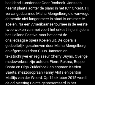
beeldend kunstenaar Geer Roobeek. Janssen
neemt plaats achter de piano in het ICP Orkest. Hij
vervangt daarmee Misha Mengelberg die vanwege
dementie niet langer meer in staat is om mee te
spelen. Na een Amerikaanse tournee in de eerste
twee weken van mei voert het orkest in juni tijdens
het Holland Festival voor het eerst de
onalledaagse opera Koeien uit. De opera is
gedeeltelijk geschreven door Misha Mengelberg
en afgemaakt door Guus Janssen en
tekstschrijver en regisseur Cherry Duyns. Overige
medewerkers zijn acteurs Pierre Bokma, Beppe
Costa en Olga Zuiderhoek en sopraan Katrien
Baerts, mezzosopraan Fanny Alofs en bariton
Mattijs van der Woerd. Op 14 oktober 2015 wordt
de cd Meeting Points gepresenteerd in het
Bimhuis met een optreden van het trio Janssen
Wierbos Janssen. Het album bevat een
bloemlezing van opnamen die in de periode 1989-
2014 van Guus Janssen in verschillende
bezettingen zijn gemaakt in het Bimhuis.
2016