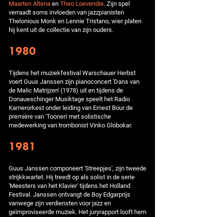
Maarten Altena
en
Theo Loevendie
. Zijn spel
verraadt soms invloeden van jazzpianisten
Thelonious Monk en Lennie Tristano, wier platen
hij kent uit de collectie van zijn ouders.
1980
Tijdens het muziekfestival Warschauer Herbst
voert Guus Janssen zijn pianoconcert 'Dans van
de Malic Matrijzen' (1978) uit en tijdens de
Donaueschinger Musiktage speelt het Radio
Kamerorkest onder leiding van Ernest Bour de
première van 'Toonen' met solistische
medewerking van trombonist Vinko Globokar.
1981
Guus Janssen componeert 'Streepjes', zijn tweede
strijkkwartet. Hij treedt op als solist in de serie
'Meesters van het Klavier' tijdens het Holland
Festival. Janssen ontvangt de Boy Edgarprijs
vanwege zijn verdiensten voor jazz en
geïmproviseerde muziek. Het juryrapport looft hem