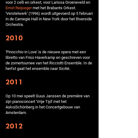
voor 2 celli en orkest, voor Larissa Groeneveld en
Ernst Reijseger
met het Brabants Orkest.
'Verstelwerk' (1996) wordt uitgevoerd op 5 februari
in de Carnegie Hall in New York door het Riverside
Orchestra.
2010
'Pinocchio in Love' is de nieuwe opera met een
libretto van Friso Haverkamp en geschreven voor
de zomertournee van het Ricciotti Ensemble. In de
herfst gaat het ensemble naar Sicilië.
2011
Op 10 mei speelt Guus Janssen de première van
zijn pianoconcert 'Vrije Tijd' met het
Asko|Schönberg in het Concertgebouw van
Amsterdam.
2012