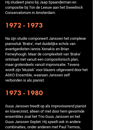
Hij studeert piano bij Jaap Spaanderman en
compositie bij Ton de Leeuw aan het Sweelinck
Conservatorium in Amsterdam.
1972 - 1973
Na zijn studie componeert Janssen het complexe
pianostuk 'Brake', met duidelijke echo's van
avantgardisten Iannis Xenakis en Brian
Ferneyhough. Maar de complexiteit van 'Brake'
ontstaat niet vanuit een compositorisch plan,
maar grotendeels vanuit improvisatie. Tevens
wordt zijn 'Muziek' voor blazers uitgevoerd door het
ASKO Ensemble, waaraan Janssen zelf
verbonden is als pianist.
1973 - 1980
Guus Janssen treedt op als improviserend pianist
en klavecinist, alleen of met door hem gevormde
ensembles zoal het Trio Guus Janssen en het
Guus Janssen Septet. Hij speelt ook in andere
combinaties, onder anderen met Paul Termos,