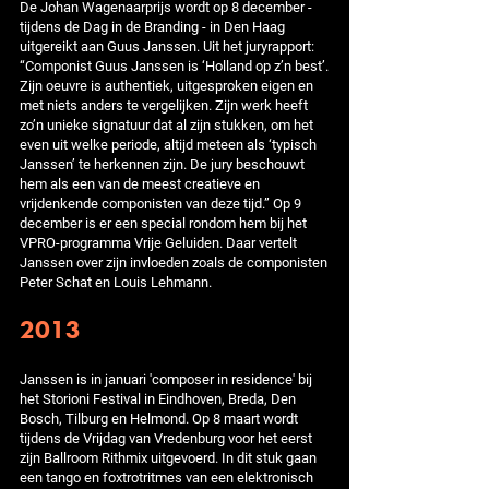
De Johan Wagenaarprijs wordt op 8 december -
tijdens de Dag in de Branding - in Den Haag
uitgereikt aan Guus Janssen. Uit het juryrapport:
“Componist Guus Janssen is ‘Holland op z’n best’.
Zijn oeuvre is authentiek, uitgesproken eigen en
met niets anders te vergelijken. Zijn werk heeft
zo’n unieke signatuur dat al zijn stukken, om het
even uit welke periode, altijd meteen als ‘typisch
Janssen’ te herkennen zijn. De jury beschouwt
hem als een van de meest creatieve en
vrijdenkende componisten van deze tijd.” Op 9
december is er een special rondom hem bij het
VPRO-programma Vrije Geluiden. Daar vertelt
Janssen over zijn invloeden zoals de componisten
Peter Schat en Louis Lehmann.
2013
Janssen is in januari 'composer in residence' bij
het Storioni Festival in Eindhoven, Breda, Den
Bosch, Tilburg en Helmond. Op 8 maart wordt
tijdens de Vrijdag van Vredenburg voor het eerst
zijn Ballroom Rithmix uitgevoerd. In dit stuk gaan
een tango en foxtrotritmes van een elektronisch