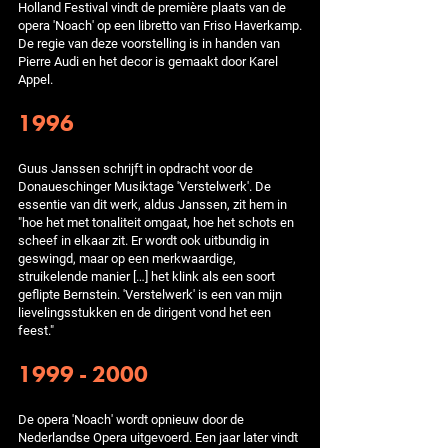
Holland Festival vindt de première plaats van de
opera 'Noach' op een libretto van Friso Haverkamp.
De regie van deze voorstelling is in handen van
Pierre Audi en het decor is gemaakt door Karel
Appel.
1996
Guus Janssen schrijft in opdracht voor de
Donaueschinger Musiktage 'Verstelwerk'. De
essentie van dit werk, aldus Janssen, zit hem in
"hoe het met tonaliteit omgaat, hoe het schots en
scheef in elkaar zit. Er wordt ook uitbundig in
geswingd, maar op een merkwaardige,
struikelende manier […] het klink als een soort
geflipte Bernstein. 'Verstelwerk' is een van mijn
lievelingsstukken en de dirigent vond het een
feest."
1999 - 2000
De opera 'Noach' wordt opnieuw door de
Nederlandse Opera uitgevoerd. Een jaar later vindt