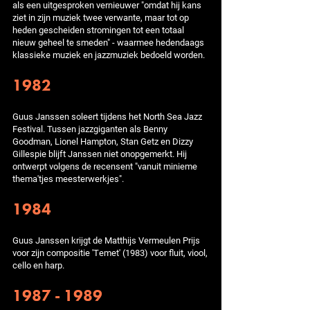
als een uitgesproken vernieuwer "omdat hij kans
ziet in zijn muziek twee verwante, maar tot op
heden gescheiden stromingen tot een totaal
nieuw geheel te smeden" - waarmee hedendaags
klassieke muziek en jazzmuziek bedoeld worden.
1982
Guus Janssen soleert tijdens het North Sea Jazz
Festival. Tussen jazzgiganten als Benny
Goodman, Lionel Hampton, Stan Getz en Dizzy
Gillespie blijft Janssen niet onopgemerkt. Hij
ontwerpt volgens de recensent "vanuit minieme
thema'tjes meesterwerkjes".
1984
Guus Janssen krijgt de Matthijs Vermeulen Prijs
voor zijn compositie 'Temet' (1983) voor fluit, viool,
cello en harp.
1987 - 1989