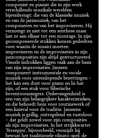
componist en pianist die in zijn werk
verschillende muzikale werelden
bijeenbrengt: die van de klassieke muziek
en van de jazzmuziek, van het
componeren en van het improviseren. Hij
vermengt ze niet tot een synthese maar
last ze aan elkaar tot een montage. In zijn
gecomponeerde stukken komen gedeelten
voor waarin de musici moeten
improviseren en de improvisaties in zijn
jazzcomposities zijn altijd gestructureerd.
Visuele indrukken liggen vaak aan de basis
van zijn improvisaties. Janssen
componeert instrumentale en vocale
muziek voor uiteenlopende bezettingen –
het kan een duet voor piano en hi-hat
zijn, of een stuk voor Siberische
boventoonzangers. Onbevangenheid is
een van zijn belangrijkste karakteristieken,
en die behoedt hem voor routinewerk of
een knieval voor de traditie. Janssens
muziek is grillig, ontregelend en rusteloos
– dat geldt zowel voor zijn composities
als zijn improvisaties. In het strijkkwartet
'Streepjes', bijvoorbeeld, vermijdt hij
bewust het traditionele vibrato-spel: de