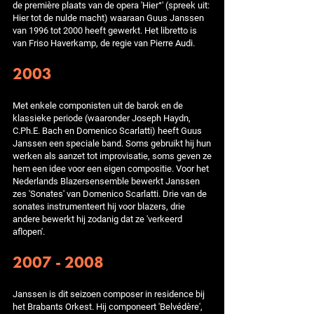
de première plaats van de opera 'Hier°' (spreek uit:
Hier tot de nulde macht) waaraan Guus Janssen
van 1996 tot 2000 heeft gewerkt. Het libretto is
van Friso Haverkamp, de regie van Pierre Audi.
2003
Met enkele componisten uit de barok en de
klassieke periode (waaronder Joseph Haydn,
C.Ph.E. Bach en Domenico Scarlatti) heeft Guus
Janssen een speciale band. Soms gebruikt hij hun
werken als aanzet tot improvisatie, soms geven ze
hem een idee voor een eigen compositie. Voor het
Nederlands Blazersensemble bewerkt Janssen
zes 'Sonates' van Domenico Scarlatti. Drie van de
sonates instrumenteert hij voor blazers, drie
andere bewerkt hij zodanig dat ze 'verkeerd
aflopen'.
2007 - 2008
Janssen is dit seizoen composer in residence bij
het Brabants Orkest. Hij componeert 'Belvédère',