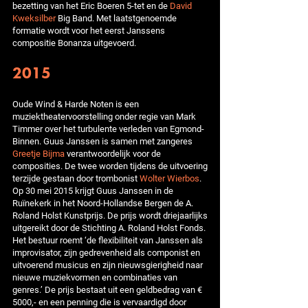
bezetting van het Eric Boeren 5-tet en de
David
Kweksilber
Big Band. Met laatstgenoemde
formatie wordt voor het eerst Janssens
compositie Bonanza uitgevoerd.
2015
Oude Wind & Harde Noten is een
muziektheatervoorstelling onder regie van Mark
Timmer over het turbulente verleden van Egmond-
Binnen. Guus Janssen is samen met zangeres
Greetje Bijma
verantwoordelijk voor de
composities. De twee worden tijdens de uitvoering
terzijde gestaan door trombonist
Wolter Wierbos
.
Op 30 mei 2015 krijgt Guus Janssen in de
Ruïnekerk in het Noord-Hollandse Bergen de A.
Roland Holst Kunstprijs. De prijs wordt driejaarlijks
uitgereikt door de Stichting A. Roland Holst Fonds.
Het bestuur roemt ‘de flexibiliteit van Janssen als
improvisator, zijn gedrevenheid als componist en
uitvoerend musicus en zijn nieuwsgierigheid naar
nieuwe muziekvormen en combinaties van
genres.’ De prijs bestaat uit een geldbedrag van €
5000,- en een penning die is vervaardigd door