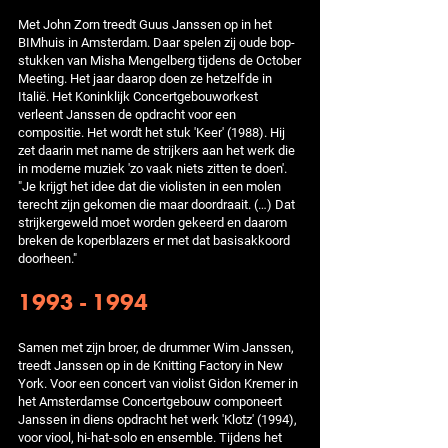
Met John Zorn treedt Guus Janssen op in het
BIMhuis in Amsterdam. Daar spelen zij oude bop-
stukken van Misha Mengelberg tijdens de October
Meeting. Het jaar daarop doen ze hetzelfde in
Italië. Het Koninklijk Concertgebouworkest
verleent Janssen de opdracht voor een
compositie. Het wordt het stuk 'Keer' (1988). Hij
zet daarin met name de strijkers aan het werk die
in moderne muziek 'zo vaak niets zitten te doen'.
"Je krijgt het idee dat die violisten in een molen
terecht zijn gekomen die maar doordraait. (…) Dat
strijkergeweld moet worden gekeerd en daarom
breken de koperblazers er met dat basisakkoord
doorheen."
1993 - 1994
Samen met zijn broer, de drummer Wim Janssen,
treedt Janssen op in de Knitting Factory in New
York. Voor een concert van violist Gidon Kremer in
het Amsterdamse Concertgebouw componeert
Janssen in diens opdracht het werk 'Klotz' (1994),
voor viool, hi-hat-solo en ensemble. Tijdens het