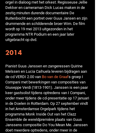
orgel in dialoog met het orkest. Regisseuse Jellie
Dekker en cameraman Dick Lucas maken in de
zestig minuten durende documentaire De
Buitenbocht een portret over Guus Jansen en zijn
drummende en schilderende broer Wim. De film
wordt op 19 mei 2013 uitgezonden in het
programma NTR Podium en een jaar later
uitgebracht op dvd.
2014
Pianist Guus Janssen en zangeressen Quirine
Melssen en Lucia Caihuela leveren bijdragen aan
de cd VERDI 2.00 van
Bo van de Graaf
s groep I
Compani met bewerkingen van composities van
Giuseppe Verdi (1813-1901). Janssen is een paar
keer gastsolist tijdens optredens van I Compani,
onder meer tijdens de cd-presentatie op 17 januari
in de Doelen in Rotterdam. Op 27 september vindt
in het Amsterdamse Orgelpark tijdens het
programma Monk Inside Out van het Clazz
Ensemble de wereldpremière plaats van Guus
Janssens compositie Do You Mean Me. Janssen
doet meerdere optredens, onder meer in de