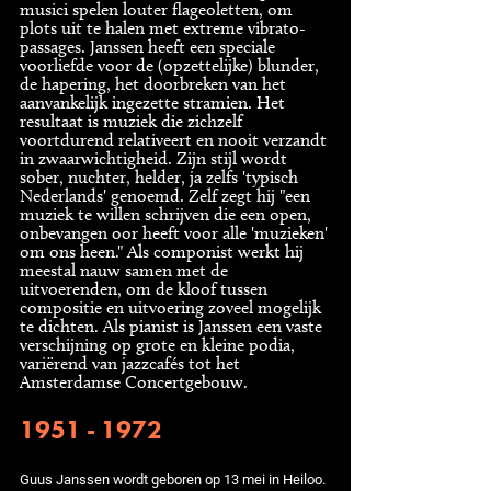
musici spelen louter flageoletten, om
plots uit te halen met extreme vibrato-
passages. Janssen heeft een speciale
voorliefde voor de (opzettelijke) blunder,
de hapering, het doorbreken van het
aanvankelijk ingezette stramien. Het
resultaat is muziek die zichzelf
voortdurend relativeert en nooit verzandt
in zwaarwichtigheid. Zijn stijl wordt
sober, nuchter, helder, ja zelfs 'typisch
Nederlands' genoemd. Zelf zegt hij "een
muziek te willen schrijven die een open,
onbevangen oor heeft voor alle 'muzieken'
om ons heen." Als componist werkt hij
meestal nauw samen met de
uitvoerenden, om de kloof tussen
compositie en uitvoering zoveel mogelijk
te dichten. Als pianist is Janssen een vaste
verschijning op grote en kleine podia,
variërend van jazzcafés tot het
Amsterdamse Concertgebouw.
1951 - 1972
Guus Janssen wordt geboren op 13 mei in Heiloo.