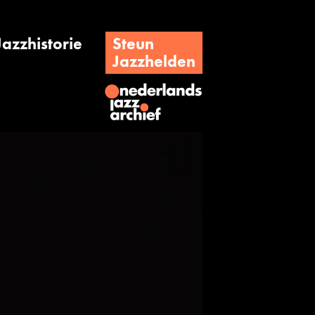
Jazzhistorie
Steun
Jazzhelden