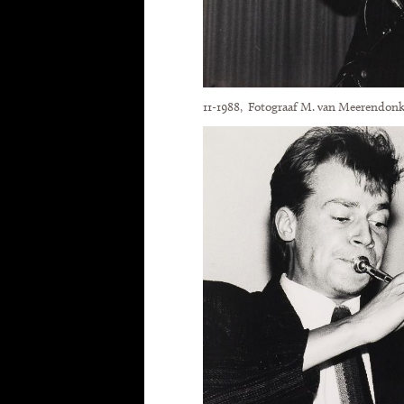
11-1988, Fotograaf M. van Meerendon