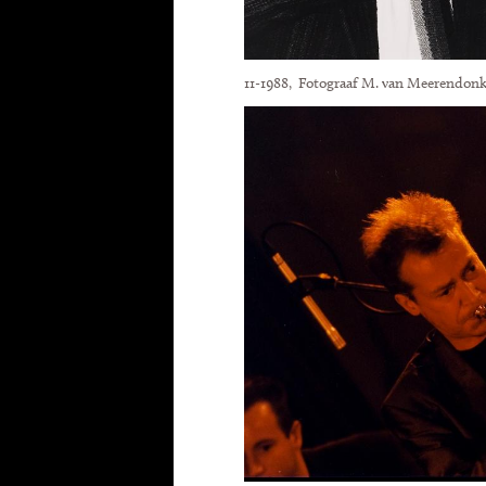
11-1988, Fotograaf M. van Meerendon