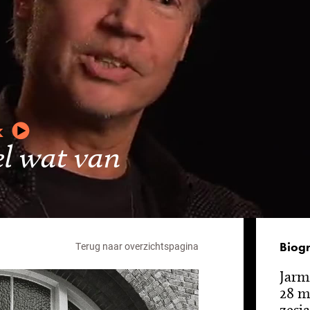
k
el wat van
Biogr
Terug naar overzichtspagina
Jarm
28 m
zesja