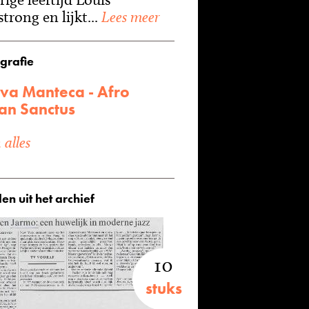
trong en lijkt...
Lees meer
grafie
va Manteca - Afro
an Sanctus
alles
en uit het archief
10
stuks