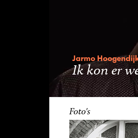
Jarmo Hoogendij
Ik kon er w
Foto's