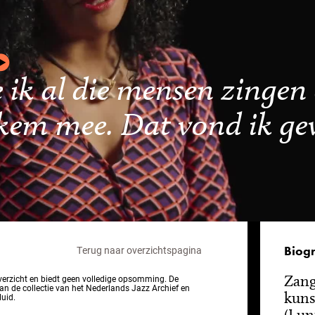
ik al die mensen zingen
ekem mee. Dat vond ik g
Biogr
Terug naar overzichtspagina
Zang
overzicht en biedt geen volledige opsomming. De
van de collectie van het Nederlands Jazz Archief en
kuns
luid.
(Lun