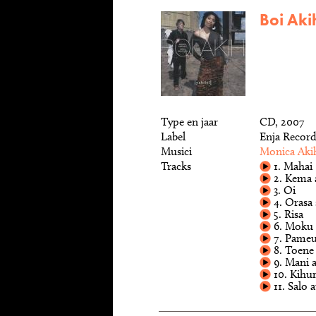
Boi Akih
Type en jaar
CD, 2007
Label
Enja Record
Musici
Monica Aki
Tracks
1. Mahai
2. Kema 
3. Oi
4. Orasa
5. Risa
6. Moku w
7. Pameue
8. Toene
9. Mani 
10. Kihu
11. Salo 