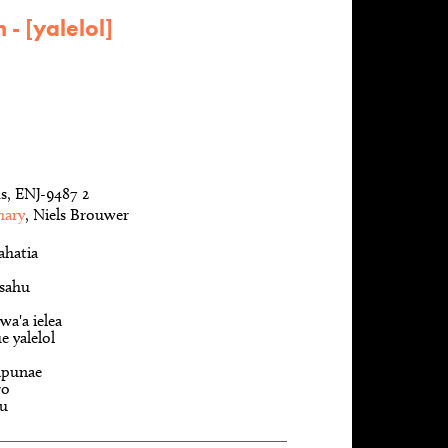
 - [yalelol]
s, ENJ-9487 2
hary
, Niels Brouwer
ahatia
 sahu
a'a ielea
 yalelol
apunae
ro
au