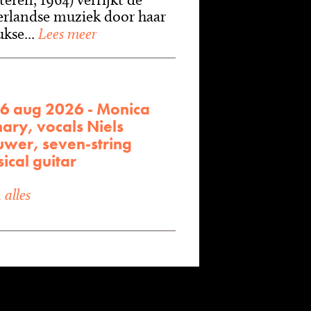
rlandse muziek door haar
kse...
Lees meer
16 aug 2026 - Monica
ary, vocals Niels
uwer, seven-string
sical guitar
alles