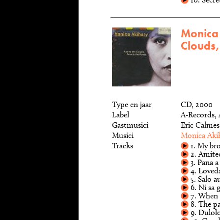
Monica 
Clouds
Type en jaar
CD, 2000
Label
A-Records,
Gastmusici
Eric Calme
Musici
Monica Aki
Tracks
1. My br
2. Amite
3. Pana a
4. Loved
5. Salo a
6. Ni sa g
7. When e
8. The pa
9. Dulol