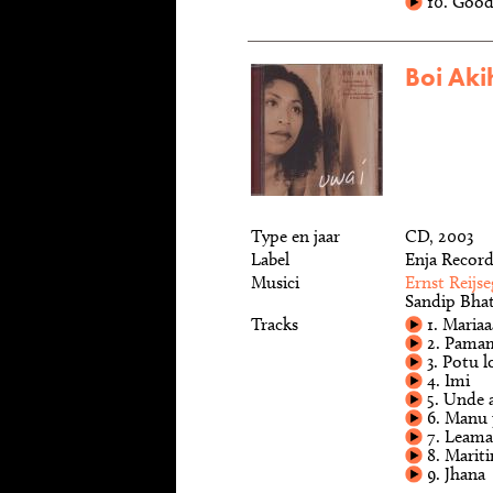
10. Good
Boi Aki
Type en jaar
CD, 2003
Label
Enja Record
Musici
Ernst Reijse
Sandip Bhat
Tracks
1. Mariaa
2. Pama
3. Potu l
4. Imi
5. Unde 
6. Manu
7. Leama
8. Mariti
9. Jhana