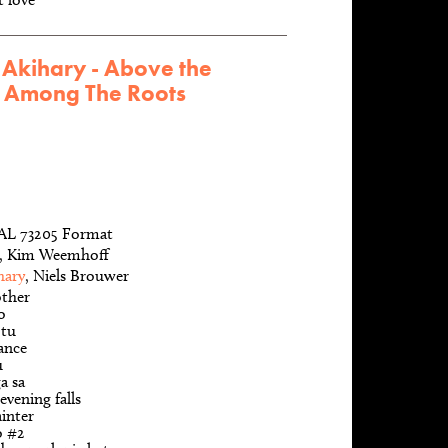
Akihary - Above the
, Among The Roots
 AL 73205 Format
s, Kim Weemhoff
hary
, Niels Brouwer
other
o
 tu
ance
u
a sa
vening falls
inter
o #2