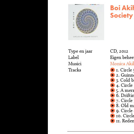
Boi Akih
Society
Type en jaar
CD, 2012
Label
Eigen behe
Musici
Monica Aki
Tracks
1. Circle 
2. Guinn
3. Cold b
4. Circle
5. A mer
6. Drifti
7. Circle 
8. Old m
9. Circle 
10. Circl
11. Rede