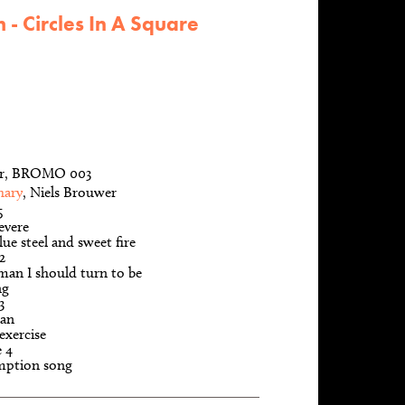
 - Circles In A Square
er, BROMO 003
hary
, Niels Brouwer
5
evere
lue steel and sweet fire
 2
man I should turn to be
ng
3
an
exercise
e 4
mption song