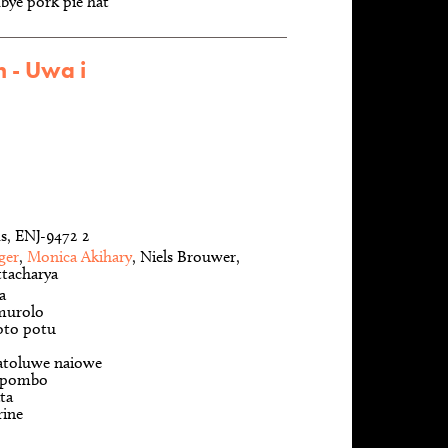
bye pork pie hat
h - Uwa i
s, ENJ-9472 2
ger
,
Monica Akihary
, Niels Brouwer,
tacharya
a
murolo
oto potu
atoluwe naiowe
 pombo
ta
rine