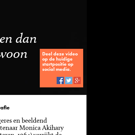
 en dan
ewoon
Deel deze video
op de huidige
startpositie op
social media.
afie
eres en beeldend
tenaar Monica Akihary
teren, 1964) verrijkt de