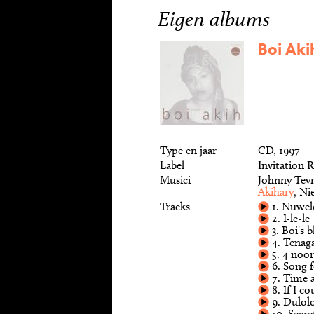
Eigen albums
Boi Aki
Type en jaar
CD, 1997
Label
Invitation R
Musici
Johnny Tevr
Akihary
, Ni
Tracks
1. Nuwel
2. I-le-le
3. Boi's b
4. Tenaga
5. 4 noor
6. Song f
7. Time a
8. If I c
9. Dulol
10. Secre