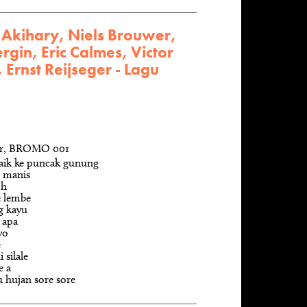
Akihary, Niels Brouwer,
rgin, Eric Calmes, Victor
 Ernst Reijseger - Lagu
er, BROMO 001
naik ke puncak gunung
 manis
oh
 lembe
g kayu
 apa
yo
e
 silale
e a
 hujan sore sore