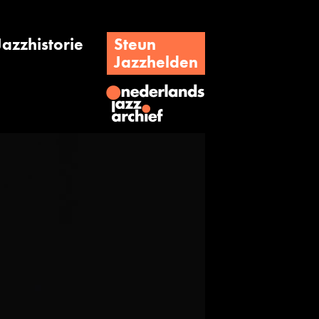
Jazzhistorie
Steun
Jazzhelden