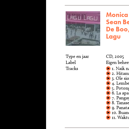
Monica 
Sean Be
De Boo,
Lagu
Type en jaar
CD, 2005
Label
Eigen behe
Tracks
1. Naik 
2. Hitam
3. Ole si
4. Lembe
5. Poton
6. La apa
7. Panga
8. Tanas
9. Panatai
10. Buan
11. Waktu