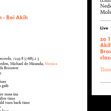
Nede
Molu
h - Boi Akih
Live
zo 
Akih
Bro
clas
ecords, 7243 8 57683 2 3
eden, Michael de Miranda,
Monica
els Brouwer
Toon 
e
lues
 gaib
or nusa ina
fter time
ould turn back time
o
t love