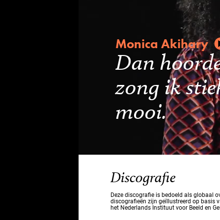
Monica Akihary
Dan hoorde 
zong ik sti
mooi.
Discografie
Deze discografie is bedoeld als globaal 
discografieën zijn geïllustreerd op basis 
het Nederlands Instituut voor Beeld en Ge