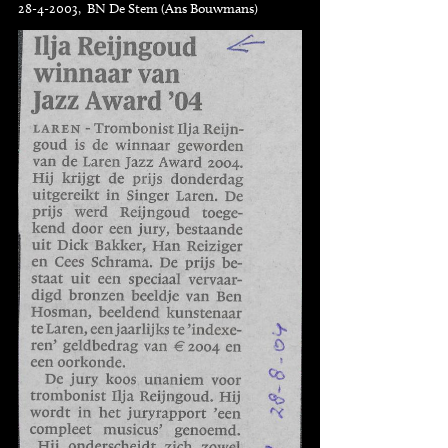
28-4-2003, BN De Stem (Ans Bouwmans)