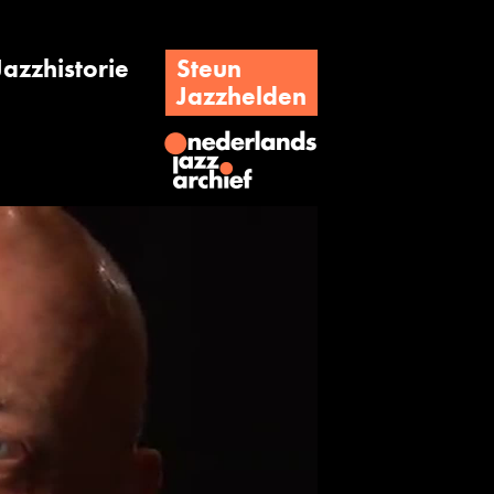
Jazzhistorie
Steun
Jazzhelden