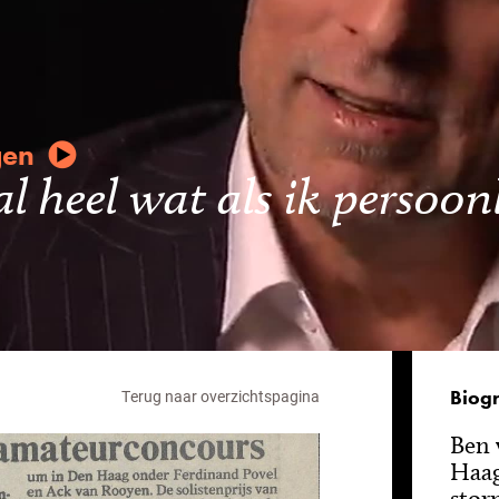
gen
al heel wat als ik persoon
Biogr
Terug naar overzichtspagina
Ben 
Haag
stor