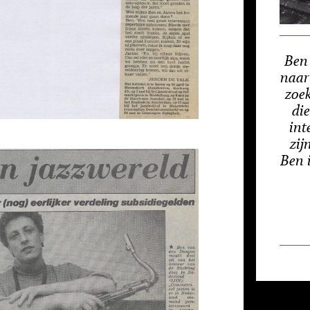
Ben
naar
zoe
die
int
zij
Ben i