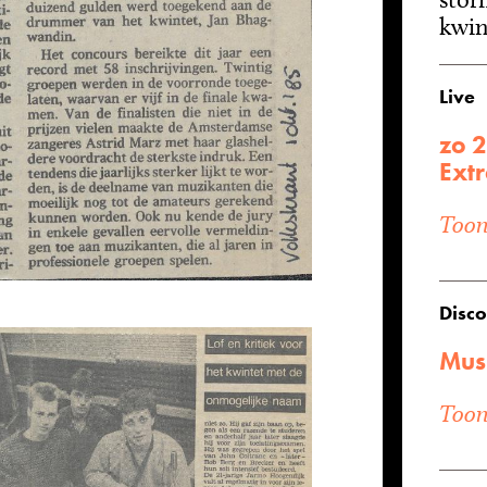
kwint
Live
zo 
Ext
Toon 
Disco
Mus
Toon 