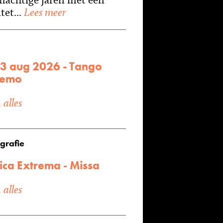
et...
Lees meer
23 aug 2026 - Tango
remo
alles
grafie
ica Extrema - Missa
alles