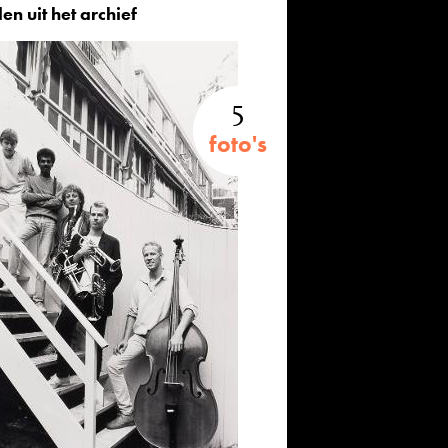
en uit het archief
5
foto's