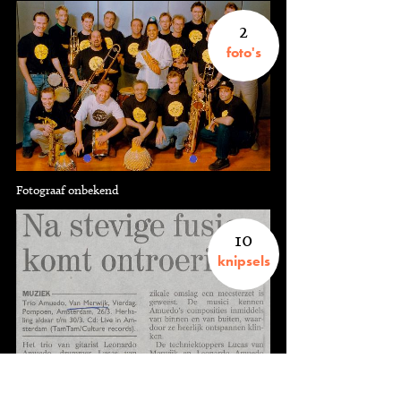
2
foto's
Fotograaf onbekend
10
knipsels