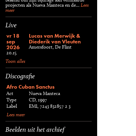
projecten als Nueva Manteca en de...
Lees
meer
Live
vr 18
Lucas van Merwijk &
sep
Diederik van Vleuten
2026
Amersfoort, De Flint
20.15
Toon alles
Discografie
Afro Cuban Sanctus
Act
Nueva Manteca
Type
CD, 1997
Label
EMI, 7243 832857 2 3
Lees meer
Beelden uit het archief