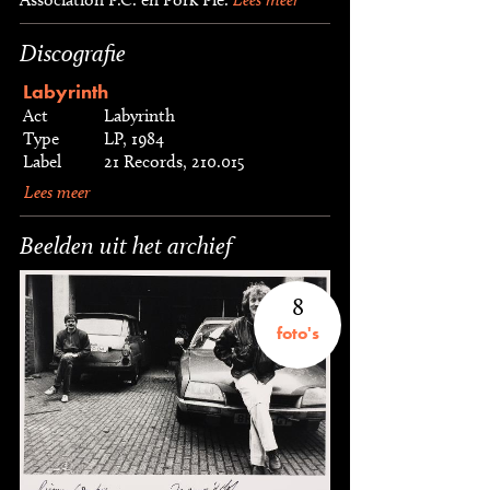
Discografie
Labyrinth
Act
Labyrinth
Type
LP, 1984
Label
21 Records, 210.015
Lees meer
Beelden uit het archief
8
foto's