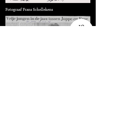
Fotograaf Frans Schellekens
10
knipsels
1-5-1997, Het Parool (Jeroen de Valk)
Bedankt
Deze pagina is mede mogelijk gemaakt met de
bijdragen van Frans Schellekens, Het Parool, Jan
Willemse, NRC Handelsblad, Oor, Pieter Boersma,
Raijmond Peter, Utrechts Nieuwsblad & de
Volkskrant.