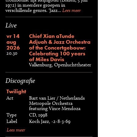
1972) in meerdere groepen in
verschillende genres. 'Jazz...
Lees meer
Live
vr 14
Chief Xian aTunde
aug
Adjuah & Jazz Orchestra
2026
of the Concertgebouw:
Celebrating 100 years
20.30
of Miles Davis
Valkenburg, Openluchttheater
Discografie
Twilight
Act
Bart van Lier / Netherlands
Metropole Orchestra
featuring Vince Mendoza
Type
CD, 1998
Label
Koch Jazz, -2-8-3-69
Lees meer