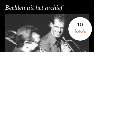
Beelden uit het archief
10
foto's
Fotograaf onbekend
8
knipsels
9-2003, Buma Stemra Magazine