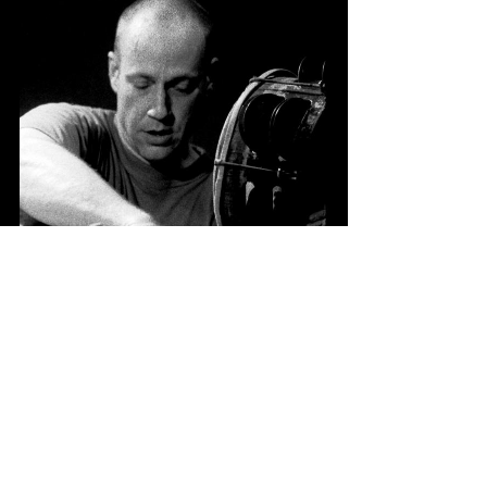
Fotograaf onbekend
Bedankt
Deze pagina is mede mogelijk gemaakt met de
bijdragen van De Volkskrant & Vrij Nederland.