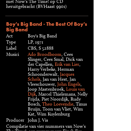
met Now's The Time! op CD
heruitgebracht (BVHaast 9901)
Boy's Big Band - The Best Of Boy's
Big Band
Act
Boy's Big Band
Type
LP, 1971
Label
CBS, S 52888
Musici
Ado Broodboom
, Cees
Slinger, Cees Smal, Dick van
der Capellen,
Erik van Lier
,
Harry Verbeke, Herman
Schoonderwalt,
Jacques
Schols
, Jan van Hest, Jan
Vleeschouwer,
John Engels
,
Joop Mastenbroek,
Louis van
Dijk
, Marcel Thielemans, Nelly
Frijda, Piet Noordijk, Rudy
Bosch,
Theo Loevendie
, Tinus
Bruijn, Toon van Vliet, Wim
Kat, Wim Kuylenburg
Producer
John J. Vis
Compilatie van vier nummers van Now's