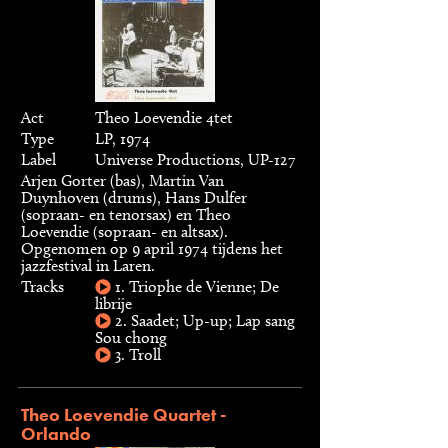
Act
Theo Loevendie 4tet
Type
LP, 1974
Label
Universe Productions, UP-127
Arjen Gorter (bas), Martin Van
Duynhoven (drums), Hans Dulfer
(sopraan- en tenorsax) en Theo
Loevendie (sopraan- en altsax).
Opgenomen op 9 april 1974 tijdens het
jazzfestival in Laren.
Tracks
1. Triophe de Vienne; De
librije
2. Saadet; Up-up; Lap sang
Sou chong
3. Troll
Theo Loevendie Quartet -
Orlando