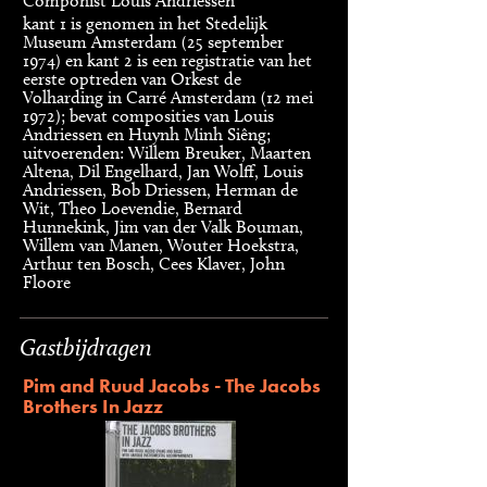
Componist
Louis Andriessen
kant 1 is genomen in het Stedelijk
Museum Amsterdam (25 september
1974) en kant 2 is een registratie van het
eerste optreden van Orkest de
Volharding in Carré Amsterdam (12 mei
1972); bevat composities van Louis
Andriessen en Huynh Minh Siêng;
uitvoerenden: Willem Breuker, Maarten
Altena, Dil Engelhard, Jan Wolff, Louis
Andriessen, Bob Driessen, Herman de
Wit, Theo Loevendie, Bernard
Hunnekink, Jim van der Valk Bouman,
Willem van Manen, Wouter Hoekstra,
Arthur ten Bosch, Cees Klaver, John
Floore
Gastbijdragen
Pim and Ruud Jacobs - The Jacobs
Brothers In Jazz