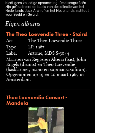
biedt geen volledige opsomming. De discografieën
zijn geïllustreerd op basis van de collectie van het
Nederlands Jazz Archief en het Nederlands Instituut
voor Beeld en Geluid.
Eigen albums
The Theo Loevendie Three - Stairs!
Act
The Theo Loevendie Three
Type
LP, 1967
Label
Artone, MDS S-3044
Maarten van Regteren Altena (bas), John
Engels (drums) en Theo Loevendie
(basklarinet, piano en sopraansaxofoon).
Opgenomen op 19 en 20 maart 1967 in
Amsterdam.
Theo Loevendie Consort -
Mandela