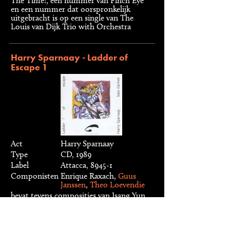
The Time!, een nummer van Finch Eye
en een nummer dat oorspronkelijk
uitgebracht is op een single van The
Louis van Dijk Trio with Orchestra
Harry Sparnaay - Ladder of
Escape 1
Act
Harry Sparnaay
Type
CD, 1989
Label
Attacca, 8945-1
Componisten
Enrique Raxach,
Guus
Janssen
,
Theo Loevendie
bevat tevens composities van Isang Yun,
Eric Dolphy, Michael Smetanin, Brian
Ferneyhough en Martin Wesley-Smith
Tracks
1. Duo