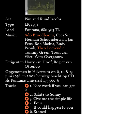
Act
Pim and Ruud Jacobs
Type
LP, 1958
Label
Fontana, 680 503 TL
Musici
Ado Broodboom
, Cees See,
Herman Schoonderwalt, Jan
Fens, Rob Madna, Rudy
Pronk,
Theo Loevendie
,
Tommy Green, Toon van
Vliet, Wim Overgaauw
Dirigenten
Harry van Hoof, Rogier van
Otterloo
Opgenomen in Hilversum op 6, 10 & 13
juni 1958; in 2007 heruitgebracht op CD
als Fontana/Universal 173 560-6
Tracks
1. Nice work if you can get
it
2. Salute to Sonny
3. Give me the simple life
4. Four
5. It could happen to you
6. Stoned