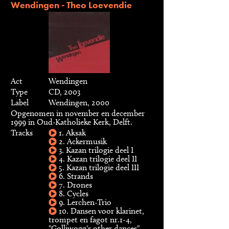
Wendingen - Theo Loevendie
Act
Wendingen
Type
CD, 2003
Label
Wendingen, 2000
Opgenomen in november en december
1999 in Oud-Katholieke Kerk, Delft.
Tracks
1. Aksak
2. Ackermusik
3. Kazan trilogie deel I
4. Kazan trilogie deel II
5. Kazan trilogie deel III
6. Strands
7. Drones
8. Cycles
9. Lerchen-Trio
10. Dansen voor klarinet,
trompet en fagot nr.1-4,
"Golliwogg's other dances"