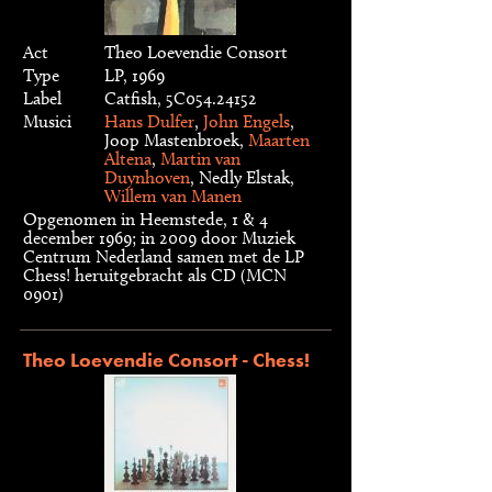
Act
Theo Loevendie Consort
Type
LP, 1969
Label
Catfish, 5C054.24152
Musici
Hans Dulfer
,
John Engels
,
Joop Mastenbroek,
Maarten
Altena
,
Martin van
Duynhoven
, Nedly Elstak,
Willem van Manen
Opgenomen in Heemstede, 1 & 4
december 1969; in 2009 door Muziek
Centrum Nederland samen met de LP
Chess! heruitgebracht als CD (MCN
0901)
Theo Loevendie Consort - Chess!