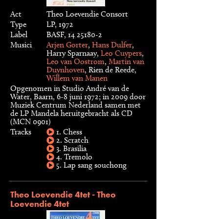
Act
Theo Loevendie Consort
Type
LP, 1972
Label
BASF, 14 25180-2
Musici
Arjen Gorter
,
Hans Dulfer
,
Harry Sparnaay,
Leo Cuypers
,
Leo van Oostrom
,
Martin van
Duynhoven
, Rien de Reede,
Willem van Manen
Opgenomen in Studio André van de
Water, Baarn, 6-8 juni 1972; in 2009 door
Muziek Centrum Nederland samen met
de LP Mandela heruitgebracht als CD
(MCN 0901)
Tracks
1. Chess
2. Scratch
3. Brasilia
4. Tremolo
5. Lap sang souchong
Theo Loevendie 4tet - Theo
Loevendie 4tet