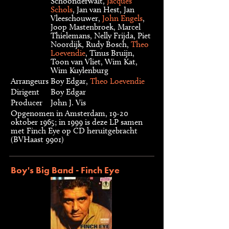
Schoonderwalt,
Jacques
Schols
, Jan van Hest, Jan
Vleeschouwer,
John Engels
,
Joop Mastenbroek, Marcel
Thielemans, Nelly Frijda, Piet
Noordijk, Rudy Bosch,
Theo
Loevendie
, Tinus Bruijn,
Toon van Vliet, Wim Kat,
Wim Kuylenburg
Arrangeurs
Boy Edgar,
Theo Loevendie
Dirigent
Boy Edgar
Producer
John J. Vis
Opgenomen in Amsterdam, 19-20
oktober 1965; in 1999 is deze LP samen
met Finch Eye op CD heruitgebracht
(BVHaast 9901)
Boy's Big Band - Finch Eye