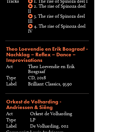
Tracks
1. The rise of Spinoza deel I
2. The rise of Spinoza deel
II
3. The rise of Spinoza deel
III
4. The rise of Spinoza deel
IV
Theo Loevendie en Erik Bosgraaf -
Nachklag – Reflex – Dance –
Improvisations
Act
Theo Loevendie en Erik
Bosgraaf
Type
CD, 2018
Label
Brilliant Classics, 9590
Orkest de Volharding -
Andriessen & Siêng
Act
Orkest de Volharding
Type
LP
Label
De Volharding, 002