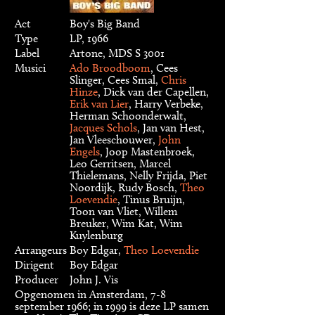
Act
Boy's Big Band
Type
LP, 1966
Label
Artone, MDS S 3001
Musici
Ado Broodboom
, Cees
Slinger, Cees Smal,
Chris
Hinze
, Dick van der Capellen,
Erik van Lier
, Harry Verbeke,
Herman Schoonderwalt,
Jacques Schols
, Jan van Hest,
Jan Vleeschouwer,
John
Engels
, Joop Mastenbroek,
Leo Gerritsen, Marcel
Thielemans, Nelly Frijda, Piet
Noordijk, Rudy Bosch,
Theo
Loevendie
, Tinus Bruijn,
Toon van Vliet, Willem
Breuker, Wim Kat, Wim
Kuylenburg
Arrangeurs
Boy Edgar,
Theo Loevendie
Dirigent
Boy Edgar
Producer
John J. Vis
Opgenomen in Amsterdam, 7-8
september 1966; in 1999 is deze LP samen