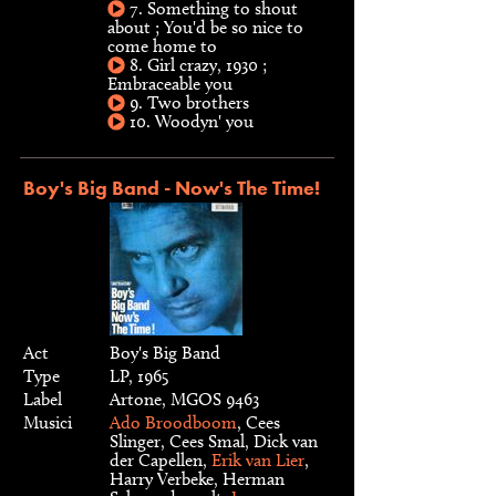
7. Something to shout
about ; You'd be so nice to
come home to
8. Girl crazy, 1930 ;
Embraceable you
9. Two brothers
10. Woodyn' you
Boy's Big Band - Now's The Time!
Act
Boy's Big Band
Type
LP, 1965
Label
Artone, MGOS 9463
Musici
Ado Broodboom
, Cees
Slinger, Cees Smal, Dick van
der Capellen,
Erik van Lier
,
Harry Verbeke, Herman