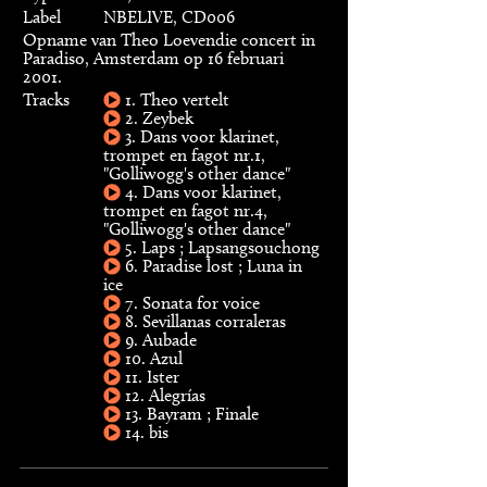
Label
NBELIVE, CD006
Opname van Theo Loevendie concert in
Paradiso, Amsterdam op 16 februari
2001.
Tracks
1. Theo vertelt
2. Zeybek
3. Dans voor klarinet,
trompet en fagot nr.1,
"Golliwogg's other dance"
4. Dans voor klarinet,
trompet en fagot nr.4,
"Golliwogg's other dance"
5. Laps ; Lapsangsouchong
6. Paradise lost ; Luna in
ice
7. Sonata for voice
8. Sevillanas corraleras
9. Aubade
10. Azul
11. Ister
12. Alegrías
13. Bayram ; Finale
14. bis