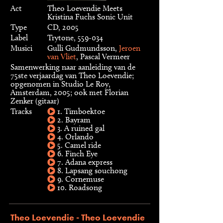
Act
Theo Loevendie Meets
Kristina Fuchs Sonic Unit
Type
CD, 2005
Label
Trytone, 559-034
Musici
Gulli Gudmundsson,
Jeroen
van Vliet
, Pascal Vermeer
Samenwerking naar aanleiding van de
75ste verjaardag van Theo Loevendie;
opgenomen in Studio Le Roy,
Amsterdam, 2005; ook met Florian
Zenker (gitaar)
Tracks
1. Timboektoe
2. Bayram
3. A ruined gal
4. Orlando
5. Camel ride
6. Finch Eye
7. Adana express
8. Lapsang souchong
9. Cornemuse
10. Roadsong
Theo Loevendie - Theo Loevendie