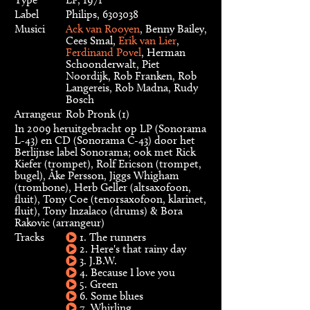
Label
Philips, 6303038
Musici
Ack van Rooyen
, Benny Bailey,
Cees Smal,
Erik van Lier
,
Ferdinand Povel
, Herman
Schoonderwalt, Piet
Noordijk, Rob Franken, Rob
Langereis, Rob Madna, Rudy
Bosch
Arrangeur
Rob Pronk (1)
In 2009 heruitgebracht op LP (Sonorama
L-43) en CD (Sonorama C-43) door het
Berlijnse label Sonorama; ook met Rick
Kiefer (trompet), Rolf Ericson (trompet,
bugel), Åke Persson, Jiggs Whigham
(trombone), Herb Geller (altsaxofoon,
fluit), Tony Coe (tenorsaxofoon, klarinet,
fluit), Tony Inzalaco (drums) & Bora
Rakovic (arrangeur)
Tracks
1. The runners
2. Here's that rainy day
3. J.B.W.
4. Because I love you
5. Green
6. Some blues
7. Whirling