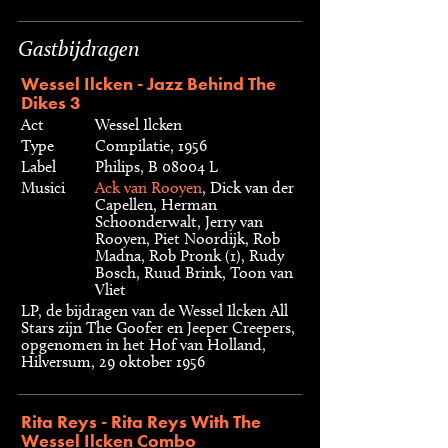
Gastbijdragen
Wessel Ilcken - Jazz Behind The
Dikes 3
Act
Wessel Ilcken
Type
Compilatie, 1956
Label
Philips, B 08004 L
Musici
Ack van Rooyen
, Dick van der
Capellen, Herman
Schoonderwalt, Jerry van
Rooyen, Piet Noordijk, Rob
Madna, Rob Pronk (1), Rudy
Bosch, Ruud Brink, Toon van
Vliet
LP, de bijdragen van de Wessel Ilcken All
Stars zijn The Goofer en Jeeper Creepers,
opgenomen in het Hof van Holland,
Hilversum, 29 oktober 1956
Rita Reys - Rita Reys With The
Wessel Ilcken Combo