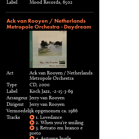
Label
Mood Records, 6502
Ack van Rooyen / Netherlands
Metropole Orchestra - Daydream
Act
Ack van Rooyen / Netherlands
Metropole Orchestra
Type
CD, 2000
Label
Koch Jazz, -2-15-3-69
Arrangeur
Jerry van Rooyen
Dirigent
Jerry van Rooyen
Vermoedelijk opgenomen ca. 1986
Tracks
1. Lovedance
2. When you're smiling
3. Retrato em branco e
preto
4. Autumn bugle