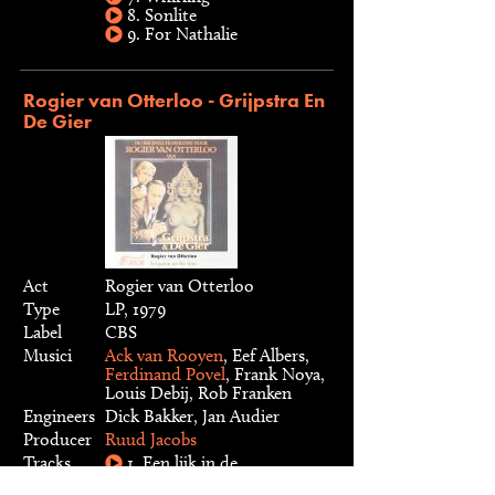
8. Sonlite
9. For Nathalie
Rogier van Otterloo - Grijpstra En
De Gier
Act
Rogier van Otterloo
Type
LP, 1979
Label
CBS
Musici
Ack van Rooyen
, Eef Albers,
Ferdinand Povel
, Frank Noya,
Louis Debij, Rob Franken
Engineers
Dick Bakker, Jan Audier
Producer
Ruud Jacobs
Tracks
1. Een lijk in de
Haarlemmer houttuinen