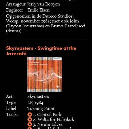
Arrangeur
Jerry van Rooyen
Engineer
Emile Elsen
Opgenomen in de Dureco Studios,
Weesp, november 1982; met ook John
Clayton (contrabas) en Bruno Castellucci
(drums)
Skymasters - Swingtime at the
Jazzcafé
Act
Skymasters
Type
LP, 1984
Label
Turning Point
Tracks
1. Central Park
2. Waltz for Habakuk
3. Ne um talvez