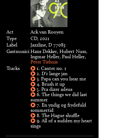
Act
Ack van Rooyen
Type
CD, 2021
Label
Jazzline, D 77083
Gastmusici
Hans Dekker, Hubert Nuss,
Ingmar Heller, Paul Heller,
Peter Tiehuis
Tracks
1. Canter no. 1
2. D'r lange jan
3. Papa can you hear me
4. Brush it up
5. Pra dizer adeus
6. The things we did last
summer
7. En yndig og frydefuld
sommertid
8. The Hague shuffle
9. All of a sudden my heart
sings