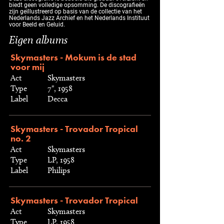
biedt geen volledige opsomming. De discografieën
zijn geïllustreerd op basis van de collectie van het
Nederlands Jazz Archief en het Nederlands Instituut
voor Beeld en Geluid.
Eigen albums
Skymasters - Mokum is de stad
voor mij
Act
Skymasters
Type
7", 1958
Label
Decca
Skymasters - Trovador Tropical
no. 2
Act
Skymasters
Type
LP, 1958
Label
Philips
Skymasters - Trovador Tropical
Act
Skymasters
Type
LP, 1958