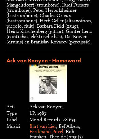
Mangelsdorff (trombone), Rudi Fuesers
(trombone), Peter Herbolzheimer
(bastrombone), Charles Orieux
(bastrombone), Herb Geller (altsaxofoon,
piccolo, fluit), Barbara Field (zang),
Heinz Kitschenberg (gitaar), Günter Lenz
(contrabas, elektrische bas), Dai Bowen
(drums) en Branislav Kovacev (percussie).
Ack van Rooyen - Homeward
Act
Ack van Rooyen
Type
LP, 1983
Label
Mood Records, 28 633
Musici
Bart van Lier
, Eef Albers,
Ferdinand Povel
, Rob
Franken, Theo de Jong (3)