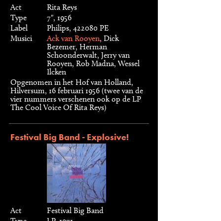
Act
Rita Reys
Type
7", 1956
Label
Philips, 422080 PE
Musici
Ack van Rooyen
, Dick
Bezemer, Herman
Schoonderwalt, Jerry van
Rooyen, Rob Madna, Wessel
Ilcken
Opgenomen in het Hof van Holland,
Hilversum, 16 februari 1956 (twee van de
vier nummers verschenen ook op de LP
The Cool Voice Of Rita Reys)
Festival Big Band - Explosive!
Act
Festival Big Band
Type
LP, 1971