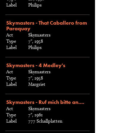
Label
Philips
Skymasters - That Caballero from
Paraquay
Act
Skymasters
Type
7", 1958
Label
Philips
Skymasters - 4 Medley's
Act
Skymasters
Type
7", 1958
Label
Margriet
Skymasters - Ruf mich bitte an....
Act
Skymasters
Type
7", 1961
Label
777 Schallplatten