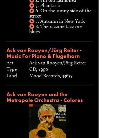
4. I'm old fashioned
5. Phantasia
6. On the sunny side of the
street
7. Autumn in New York
8. The razzme tazz me
blues
Ack van Rooyen/Jörg Reiter -
Music For Piano & Flugelhorn
Act
Ack van Rooyen/Jörg Reiter
Type
CD, 1990
Label
Mood Records, 33635
Ack van Rooyen and the
Metropole Orchestra - Colores