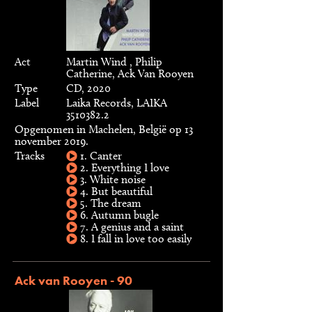
Act
Martin Wind , Philip
Catherine, Ack Van Rooyen
Type
CD, 2020
Label
Laika Records, LAIKA
3510382.2
Opgenomen in Machelen, België op 13
november 2019.
Tracks
1. Canter
2. Everything I love
3. White noise
4. But beautiful
5. The dream
6. Autumn bugle
7. A genius and a saint
8. I fall in love too easily
Ack van Rooyen - 90