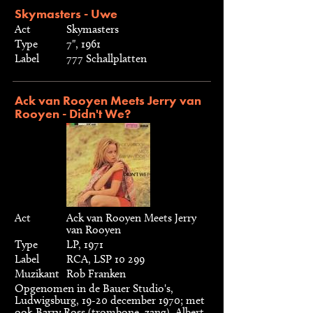
Skymasters - Uwe
Act
Skymasters
Type
7", 1961
Label
777 Schallplatten
Ack van Rooyen Meets Jerry van
Rooyen - Didn't We?
Act
Ack van Rooyen Meets Jerry
van Rooyen
Type
LP, 1971
Label
RCA, LSP 10 299
Muzikant
Rob Franken
Opgenomen in de Bauer Studio's,
Ludwigsburg, 19-20 december 1970; met
ook Barry Ross (trombone, zang), Albert