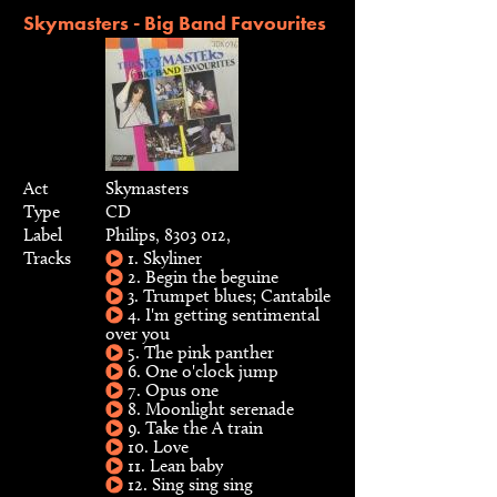
Skymasters - Big Band Favourites
Act
Skymasters
Type
CD
Label
Philips, 8303 012,
Tracks
1. Skyliner
2. Begin the beguine
3. Trumpet blues; Cantabile
4. I'm getting sentimental
over you
5. The pink panther
6. One o'clock jump
7. Opus one
8. Moonlight serenade
9. Take the A train
10. Love
11. Lean baby
12. Sing sing sing