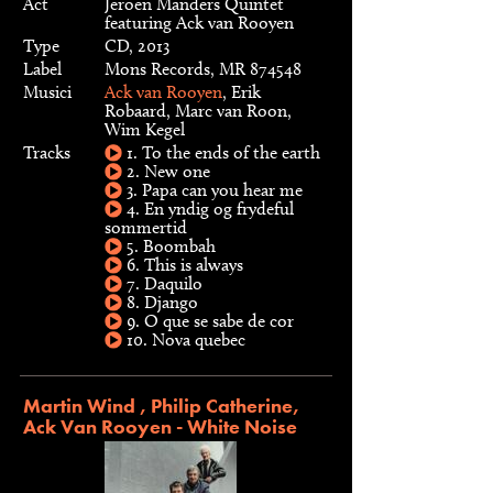
Act
Jeroen Manders Quintet
featuring Ack van Rooyen
Type
CD, 2013
Label
Mons Records, MR 874548
Musici
Ack van Rooyen
, Erik
Robaard, Marc van Roon,
Wim Kegel
Tracks
1. To the ends of the earth
2. New one
3. Papa can you hear me
4. En yndig og frydeful
sommertid
5. Boombah
6. This is always
7. Daquilo
8. Django
9. O que se sabe de cor
10. Nova quebec
Martin Wind , Philip Catherine,
Ack Van Rooyen - White Noise