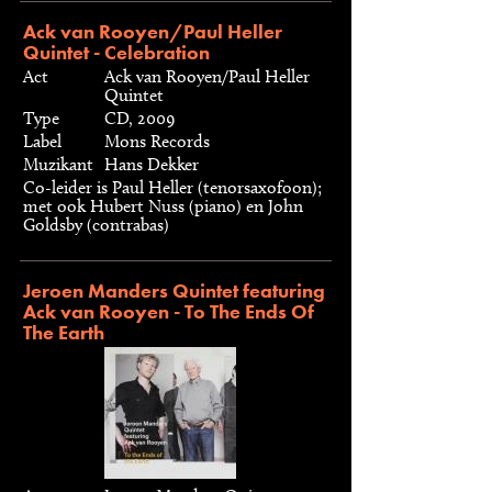
Ack van Rooyen/Paul Heller
Quintet - Celebration
Act
Ack van Rooyen/Paul Heller
Quintet
Type
CD, 2009
Label
Mons Records
Muzikant
Hans Dekker
Co-leider is Paul Heller (tenorsaxofoon);
met ook Hubert Nuss (piano) en John
Goldsby (contrabas)
Jeroen Manders Quintet featuring
Ack van Rooyen - To The Ends Of
The Earth