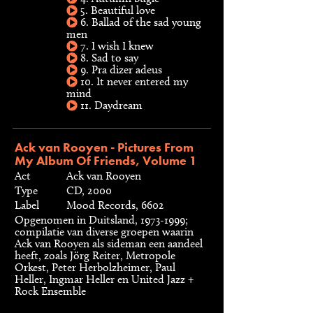
5. Beautiful love
6. Ballad of the sad young
men
7. I wish I knew
8. Sad to say
9. Pra dizer adeus
10. It never entered my
mind
11. Daydream
Ack van Rooyen - Pictures From
My Album Of Friends, Volume 1
Act
Ack van Rooyen
Type
CD, 2000
Label
Mood Records, 6602
Opgenomen in Duitsland, 1973-1999;
compilatie van diverse groepen waarin
Ack van Rooyen als sideman een aandeel
heeft, zoals Jörg Reiter, Metropole
Orkest, Peter Herbolzheimer, Paul
Heller, Ingmar Heller en United Jazz +
Rock Ensemble