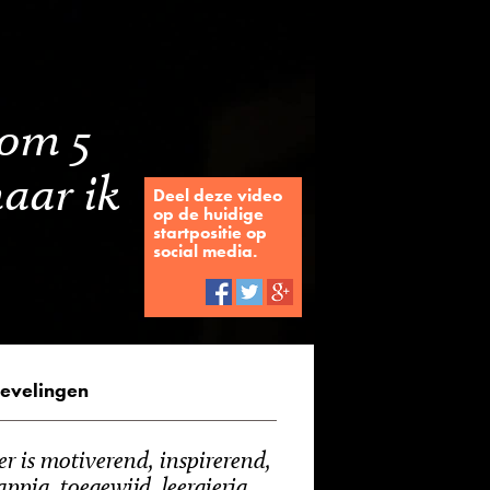
 om 5
maar ik
Deel deze video
op de huidige
startpositie op
social media.
evelingen
er is motiverend, inspirerend,
appig, toegewijd, leergierig,