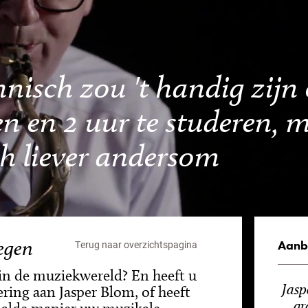
hnisch zou 't handig zijn
en en 2 uur te studeren, 
ch liever andersom
egen
Aanb
Terug naar overzichtspagina
 in de muziekwereld? En heeft u
Jasp
ring aan Jasper Blom, of heeft
gr