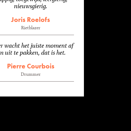
nieuwsgierig.
Joris Roelofs
Rietblazer
er wacht het juiste moment af
m uit te pakken, dat is het.
Pierre Courbois
Drummer