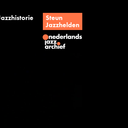
Jazzhistorie
Steun
Jazzhelden