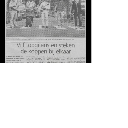
5-3-2003, Haagsche Courant (Ton Ouwehand)