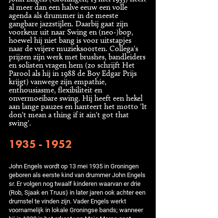
al meer dan een halve eeuw een volle
agenda als drummer in de meeste
gangbare jazzstijlen. Daarbij gaat zijn
voorkeur uit naar Swing en (neo-)bop,
hoewel hij niet bang is voor uitstapjes
naar de vrijere muzieksoorten. Collega's
prijzen zijn werk met brushes, bandleiders
en solisten vragen hem (zo schrijft Het
Parool als hij in 1988 de Boy Edgar Prijs
krijgt) vanwege zijn empathie,
enthousiasme, flexibiliteit en
onvermoeibare swing. Hij heeft een hekel
aan lange pauzes en hanteert het motto 'It
don't mean a thing if it ain't got that
swing'.
1935 - 1952
John Engels wordt op 13 mei 1935 in Groningen
geboren als eerste kind van drummer John Engels
sr. Er volgen nog twaalf kinderen waarvan er drie
(Rob, Sjaak en Truus) in later jaren ook achter een
drumstel te vinden zijn. Vader Engels werkt
voornamelijk in lokale Groningse bands; wanneer