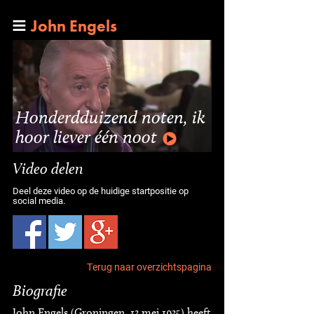
John Engels
Honderdduizend noten, ik
hoor liever één noot
Video delen
Deel deze video op de huidige startpositie op
social media.
Terug naar overzichtspagina
Biografie
John Engels (Groningen, 13 mei 1935) heeft