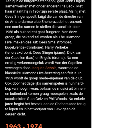
Terug in de burgermaatschappij gaat John Engels
samenwerken met onder anderen Pia Beck. Met
haar maakt hij in 1957 zijn eerste plaat. Als hij met
Cees Slinger speelt, krijgt die van de directie van
de Amsterdamse club Sheherazade het verzoek
een combo samen te stellen die vanaf oktober
1958 als huisorkest gaat fungeren. Van deze
groep, die bekend zal worden als The Diamond
Five, maken deel uit: Cees Smal (trompet,
bugel,ventiel-trombone), Harry Verbeke
(tenorsaxofoon), Cees Slinger (piano), Dick van
der Capellen (bas) en Engels (drums). Na een
ernstig verkeersongeluk wordt Van der Capellen
vervangen door
Jacques Schols
, waarmee de
klassieke Diamond Five-bezetting een feit is. In
1959 wordt de groep mede-eigenaar van de club.
Ook door het dagelijks samenspelen is hun hard-
bop van hoog niveau; befaamde musici uit binnen-
en buitenland komen graag meespelen, zoals de
saxofonisten Stan Getz en Phil Woods. Na enkele
jaren begint het bezoek aan de Sheherazade terug
te lopen en in het voorjaar van 1962 gaan de
deuren dicht.
1963 - 1974