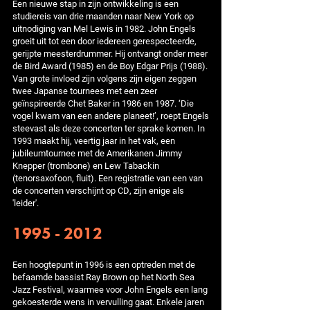
Een nieuwe stap in zijn ontwikkeling is een
studiereis van drie maanden naar New York op
uitnodiging van Mel Lewis in 1982. John Engels
groeit uit tot een door iedereen gerespecteerde,
gerijpte meesterdrummer. Hij ontvangt onder meer
de Bird Award (1985) en de Boy Edgar Prijs (1988).
Van grote invloed zijn volgens zijn eigen zeggen
twee Japanse tournees met een zeer
geïnspireerde Chet Baker in 1986 en 1987. ‘Die
vogel kwam van een andere planeet!’, roept Engels
steevast als deze concerten ter sprake komen. In
1993 maakt hij, veertig jaar in het vak, een
jubileumtournee met de Amerikanen Jimmy
Knepper (trombone) en Lew Tabackin
(tenorsaxofoon, fluit). Een registratie van een van
de concerten verschijnt op CD, zijn enige als
'leider'.
1995 - 2012
Een hoogtepunt in 1996 is een optreden met de
befaamde bassist Ray Brown op het North Sea
Jazz Festival, waarmee voor John Engels een lang
gekoesterde wens in vervulling gaat. Enkele jaren