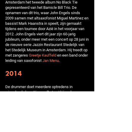
Amsterdam het tweede album No Black Tie
gepresenteerd van het Barnicle Bill Trio. De
opnamen van dit trio, waar John Engels sinds
2009 samen met altsaxofonist Miguel Martinez en
bassist Mark Haanstra in speelt, zijn gemaakt
tijdens een tournee door Azië in het voorjaar van
2012. John Engels viert dit jaar zijn 60-jarig
jubileum, onder meer met een concert op 28 juni in
de nieuwe serie Jazzin Restaurant Stedelijk van
het Stedelijk Museum in Amsterdam. Hij treedt op
met zangeres
Greetje Kauffeld
en een band onder
leiding van saxofonist
Jan Menu
.
2014
De drummer doet meerdere optredens in
wisselende bezettingen. Zo tourt hij onder meer
door Nederland met het Barnicle Bill Trio waarbij
het trio meerder keren wordt aangevuld met de
Belgische trompettist Bert Joris. In april krijgt John
Engels een week lang de gelegenheid om met
door hem uitgenodigde gasten op te treden in club
Dizzy in Rotterdam. Hij speelt daar niet alleen met
prominente jazzmusici, zoals
Rob van Bavel
, Jan