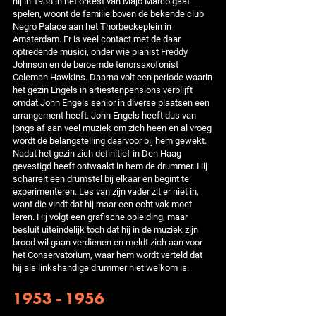
hij in 1938 in het orkest van Majo Marco gaat
spelen, woont de familie boven de bekende club
Negro Palace aan het Thorbeckeplein in
Amsterdam. Er is veel contact met de daar
optredende musici, onder wie pianist Freddy
Johnson en de beroemde tenorsaxofonist
Coleman Hawkins. Daarna volt een periode waarin
het gezin Engels in artiestenpensions verblijft
omdat John Engels senior in diverse plaatsen een
arrangement heeft. John Engels heeft dus van
jongs af aan veel muziek om zich heen en al vroeg
wordt de belangstelling daarvoor bij hem gewekt.
Nadat het gezin zich definitief in Den Haag
gevestigd heeft ontwaakt in hem de drummer. Hij
scharrelt een drumstel bij elkaar en begint te
experimenteren. Les van zijn vader zit er niet in,
want die vindt dat hij maar een echt vak moet
leren. Hij volgt een grafische opleiding, maar
besluit uiteindelijk toch dat hij in de muziek zijn
brood wil gaan verdienen en meldt zich aan voor
het Conservatorium, waar hem wordt verteld dat
hij als linkshandige drummer niet welkom is.
1953 - 1956