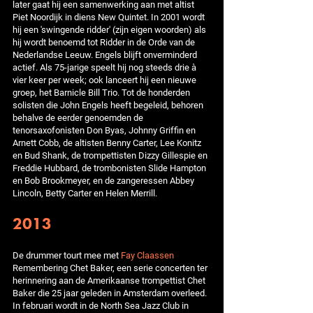
later gaat hij een samenwerking aan met altist
Piet Noordijk in diens New Quintet. In 2001 wordt
hij een 'swingende ridder' (zijn eigen woorden) als
hij wordt benoemd tot Ridder in de Orde van de
Nederlandse Leeuw. Engels blijft onverminderd
actief. Als 75-jarige speelt hij nog steeds drie à
vier keer per week; ook lanceert hij een nieuwe
groep, het Barnicle Bill Trio. Tot de honderden
solisten die John Engels heeft begeleid, behoren
behalve de eerder genoemden de
tenorsaxofonisten Don Byas, Johnny Griffin en
Arnett Cobb, de altisten Benny Carter, Lee Konitz
en Bud Shank, de trompettisten Dizzy Gillespie en
Freddie Hubbard, de trombonisten Slide Hampton
en Bob Brookmeyer, en de zangeressen Abbey
Lincoln, Betty Carter en Helen Merrill.
2013
De drummer tourt mee met
Fay Claassen
Remembering Chet Baker, een serie concerten ter
herinnering aan de Amerikaanse trompettist Chet
Baker die 25 jaar geleden in Amsterdam overleed.
In februari wordt in de North Sea Jazz Club in