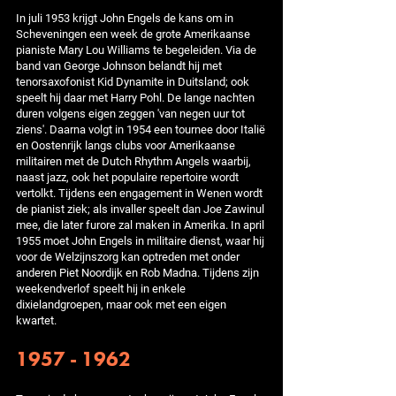
In juli 1953 krijgt John Engels de kans om in
Scheveningen een week de grote Amerikaanse
pianiste Mary Lou Williams te begeleiden. Via de
band van George Johnson belandt hij met
tenorsaxofonist Kid Dynamite in Duitsland; ook
speelt hij daar met Harry Pohl. De lange nachten
duren volgens eigen zeggen 'van negen uur tot
ziens'. Daarna volgt in 1954 een tournee door Italië
en Oostenrijk langs clubs voor Amerikaanse
militairen met de Dutch Rhythm Angels waarbij,
naast jazz, ook het populaire repertoire wordt
vertolkt. Tijdens een engagement in Wenen wordt
de pianist ziek; als invaller speelt dan Joe Zawinul
mee, die later furore zal maken in Amerika. In april
1955 moet John Engels in militaire dienst, waar hij
voor de Welzijnszorg kan optreden met onder
anderen Piet Noordijk en Rob Madna. Tijdens zijn
weekendverlof speelt hij in enkele
dixielandgroepen, maar ook met een eigen
kwartet.
1957 - 1962