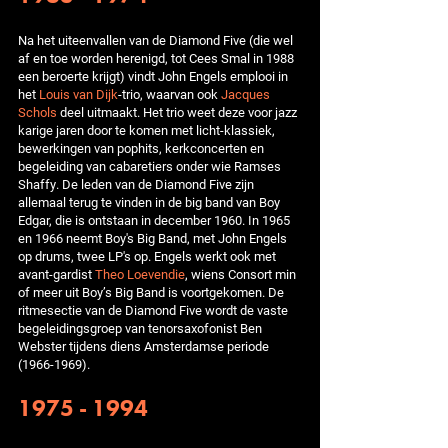
Na het uiteenvallen van de Diamond Five (die wel
af en toe worden herenigd, tot Cees Smal in 1988
een beroerte krijgt) vindt John Engels emplooi in
het
Louis van Dijk
-trio, waarvan ook
Jacques
Schols
deel uitmaakt. Het trio weet deze voor jazz
karige jaren door te komen met licht-klassiek,
bewerkingen van pophits, kerkconcerten en
begeleiding van cabaretiers onder wie Ramses
Shaffy. De leden van de Diamond Five zijn
allemaal terug te vinden in de big band van Boy
Edgar, die is ontstaan in december 1960. In 1965
en 1966 neemt Boy's Big Band, met John Engels
op drums, twee LP's op. Engels werkt ook met
avant-gardist
Theo Loevendie
, wiens Consort min
of meer uit Boy’s Big Band is voortgekomen. De
ritmesectie van de Diamond Five wordt de vaste
begeleidingsgroep van tenorsaxofonist Ben
Webster tijdens diens Amsterdamse periode
(1966-1969).
1975 - 1994