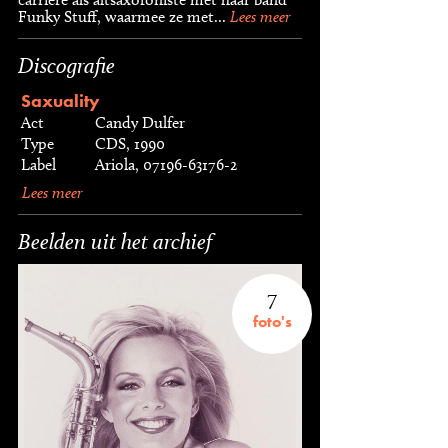
Funky Stuff, waarmee ze met...
Lees meer
Discografie
Saxuality
Act
Candy Dulfer
Type
CDS, 1990
Label
Ariola, 07196-63176-2
Lees meer
Beelden uit het archief
7
foto's