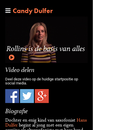
Candy Dulfer
Rollins is de basis van alles
Video delen
Deel deze video op de huidige startpositie op
social media.
Biografie
Dochter en enig kind van saxofonist
Hans
Dulfer
begint al jong met een eigen
carrière als altsaxofoniste met haar band