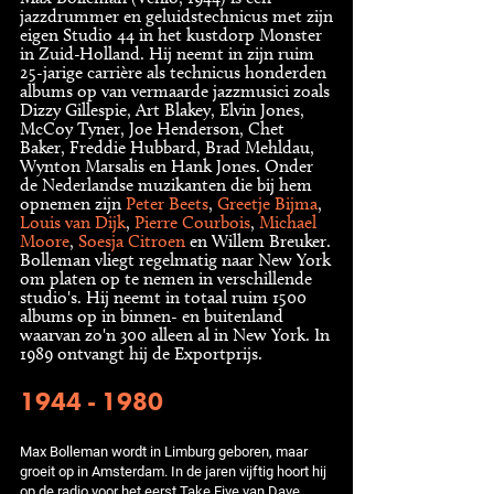
jazzdrummer en geluidstechnicus met zijn
eigen Studio 44 in het kustdorp Monster
in Zuid-Holland. Hij neemt in zijn ruim
25-jarige carrière als technicus honderden
albums op van vermaarde jazzmusici zoals
Dizzy Gillespie, Art Blakey, Elvin Jones,
McCoy Tyner, Joe Henderson, Chet
Baker, Freddie Hubbard, Brad Mehldau,
Wynton Marsalis en Hank Jones. Onder
de Nederlandse muzikanten die bij hem
opnemen zijn
Peter Beets
,
Greetje Bijma
,
Louis van Dijk
,
Pierre Courbois
,
Michael
Moore
,
Soesja Citroen
en Willem Breuker.
Bolleman vliegt regelmatig naar New York
om platen op te nemen in verschillende
studio's. Hij neemt in totaal ruim 1500
albums op in binnen- en buitenland
waarvan zo'n 300 alleen al in New York. In
1989 ontvangt hij de Exportprijs.
1944 - 1980
Max Bolleman wordt in Limburg geboren, maar
groeit op in Amsterdam. In de jaren vijftig hoort hij
op de radio voor het eerst Take Five van Dave