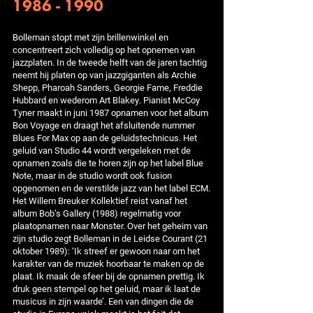
1986 - 1990
Bolleman stopt met zijn brillenwinkel en
concentreert zich volledig op het opnemen van
jazzplaten. In de tweede helft van de jaren tachtig
neemt hij platen op van jazzgiganten als Archie
Shepp, Pharoah Sanders, Georgie Fame, Freddie
Hubbard en wederom Art Blakey. Pianist McCoy
Tyner maakt in juni 1987 opnamen voor het album
Bon Voyage en draagt het afsluitende nummer
Blues For Max op aan de geluidstechnicus. Het
geluid van Studio 44 wordt vergeleken met de
opnamen zoals die te horen zijn op het label Blue
Note, maar in de studio wordt ook fusion
opgenomen en de verstilde jazz van het label ECM.
Het Willem Breuker Kollektief reist vanaf het
album Bob’s Gallery (1988) regelmatig voor
plaatopnamen naar Monster. Over het geheim van
zijn studio zegt Bolleman in de Leidse Courant (21
oktober 1989): ‘Ik streef er gewoon naar om het
karakter van de muziek hoorbaar te maken op de
plaat. Ik maak de sfeer bij de opnamen prettig. Ik
druk geen stempel op het geluid, maar ik laat de
musicus in zijn waarde’. Een van dingen die de