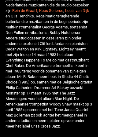
Nederlandse muzikanten die de studio bezoeken
zijn
Rein de Graaff
,
Koos Serierse
,
Louis van Dijk
en Gijs Hendriks. Regelmatig terugkerende
buitenlandse muzikanten in de beginperiode zijn
multi-instrumentalist George Adams, toetsenist
Don Pullen en vibrafonist Bobby Hutcherson.
Andere studiogasten in deze jaren zijn onder
anderen saxofonist Clifford Jordan en pianisten
Cedar Walton en Kirk Lightsey. Lightsey neemt
met zijn trio op 14 maart 1983 het album
Everything Happens To Me op met gastmuzikant
Chet Baker. De Amerikaanse trompettist keert in
mei 1983 terug voor de opnamen van zijn eigen
album Mr. B. Baker neemt ook in Studio 44 Chet's
Choice ‎(1985) op, samen met de Belgische gitarist
Philip Catherine. Drummer Art Blakey bezoekt
Monster op 17 maart 1985 met The Jazz
Messengers voor het album Blue Night. De
Amerikaanse trompettist Woody Shaw maakt op 3
april 1985 opnamen met het Tone Jansa Quartet.
Max Bolleman zit ook achter het mengpaneel in
andere studio’s en neemt platen op voor onder
meer het label Criss Cross Jazz.