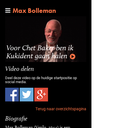
Max Bolleman
Voor Chet Baker ben ik
Kukident gaan halen
Video delen
Deel deze video op de huidige startpositie op
social media.
Terug naar overzichtspagina
Biografie
Max Bolleman (Venlo, 1944) is een