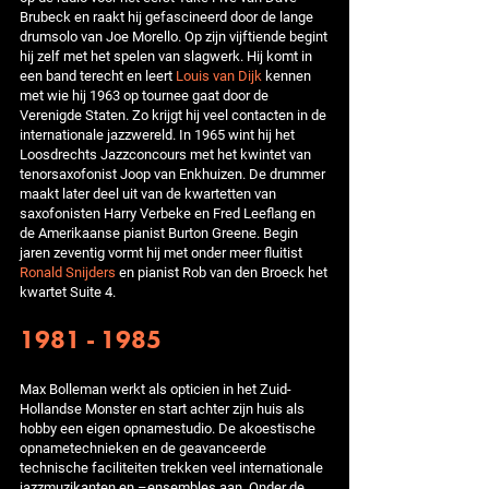
Brubeck en raakt hij gefascineerd door de lange
drumsolo van Joe Morello. Op zijn vijftiende begint
hij zelf met het spelen van slagwerk. Hij komt in
een band terecht en leert
Louis van Dijk
kennen
met wie hij 1963 op tournee gaat door de
Verenigde Staten. Zo krijgt hij veel contacten in de
internationale jazzwereld. In 1965 wint hij het
Loosdrechts Jazzconcours met het kwintet van
tenorsaxofonist Joop van Enkhuizen. De drummer
maakt later deel uit van de kwartetten van
saxofonisten Harry Verbeke en Fred Leeflang en
de Amerikaanse pianist Burton Greene. Begin
jaren zeventig vormt hij met onder meer fluitist
Ronald Snijders
en pianist Rob van den Broeck het
kwartet Suite 4.
1981 - 1985
Max Bolleman werkt als opticien in het Zuid-
Hollandse Monster en start achter zijn huis als
hobby een eigen opnamestudio. De akoestische
opnametechnieken en de geavanceerde
technische faciliteiten trekken veel internationale
jazzmuzikanten en –ensembles aan. Onder de