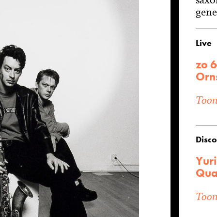
gene
Live
zo 
Orn
Toon 
Disco
Yuri
Qua
Toon 