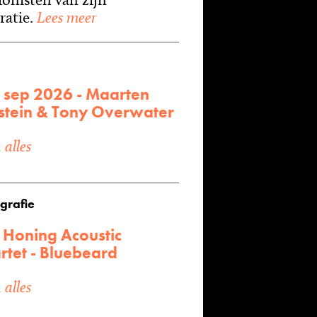
ratie.
Lees meer
6 sep 2026 - Maarten
stein & Tony Overwater
alles
grafie
 Honing Acoustic
rtet - Bluebeard
alles