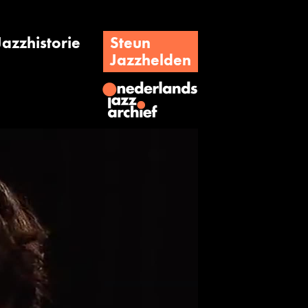
Jazzhistorie
Steun
Jazzhelden