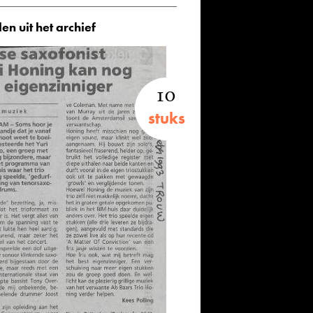
en uit het archief
10
stuks