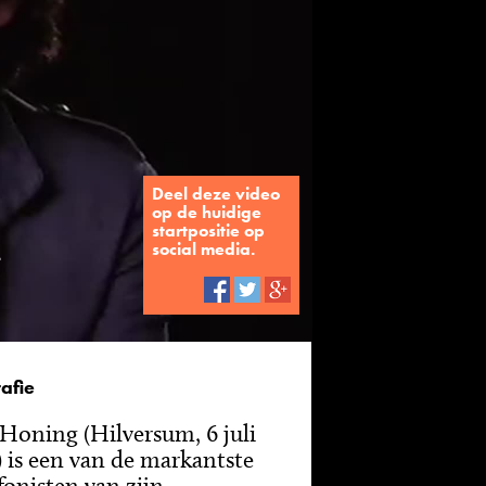
Deel deze video
op de huidige
n
startpositie op
social media.
afie
 Honing (Hilversum, 6 juli
) is een van de markantste
fonisten van zijn