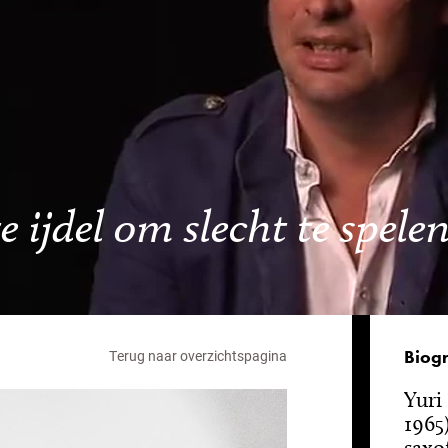
te ijdel om slecht te spele
Biogr
Terug naar overzichtspagina
Yuri
1965
saxo