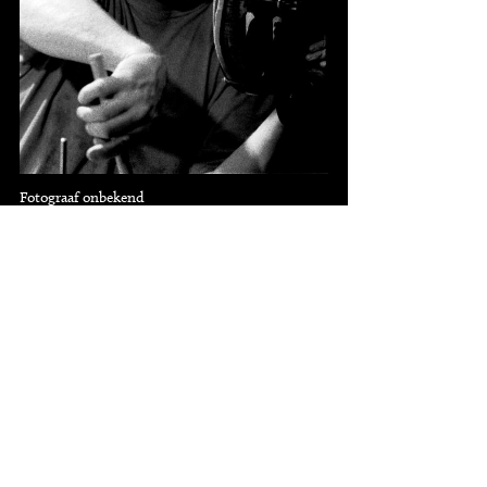
Fotograaf onbekend
2
knipsels