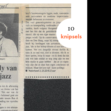
10
knipsels