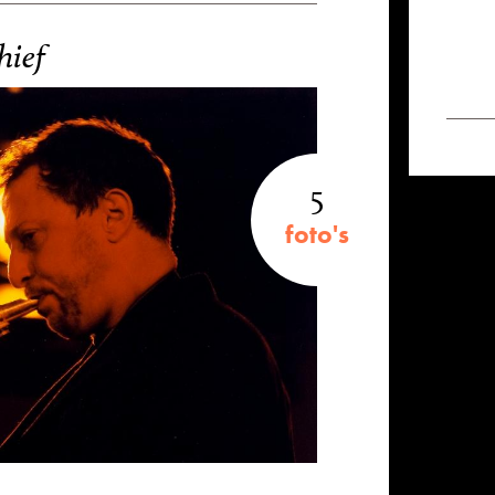
hief
5
foto's