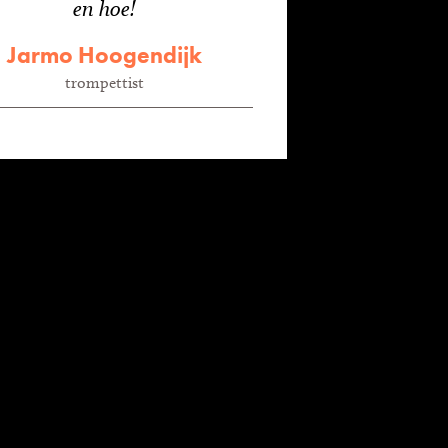
en hoe!
Jarmo Hoogendijk
trompettist