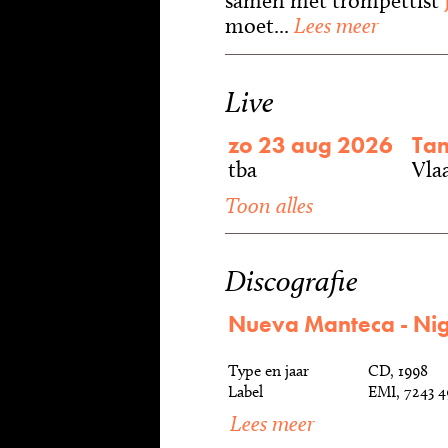
samen met trompettist
moet...
Lees meer
Live
zo 23 aug 2026
Ta
tba
Vla
Toon alles
Discografie
Nueva Manteca - Nig
Type en jaar
CD, 1998
Label
EMI, 7243 4
Lees meer