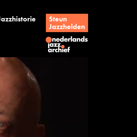
Jazzhistorie
Steun
Jazzhelden