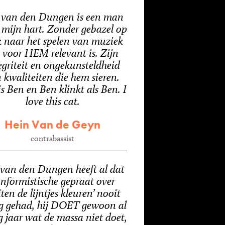
 van den Dungen is een man
 mijn hart. Zonder gebazel op
k naar het spelen van muziek
 voor HEM relevant is. Zijn
egriteit en ongekunsteldheid
n kwaliteiten die hem sieren.
s Ben en Ben klinkt als Ben. I
love this cat.
Hein Van de Geyn
contrabassist
van den Dungen heeft al dat
nformistische gepraat over
iten de lijntjes kleuren’ nooit
g gehad, hij DOET gewoon al
g jaar wat de massa niet doet,