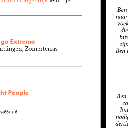
Jarmo Hoogendijk
leidt. 'Je
Ben
naar
zoe
die
int
ngo Extremo
zij
ardingen, Zomerterras
Ben i
ht People
Ben 
co
‘bu
94663 2 6
nodi
derti