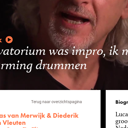
k
vatorium was impro, ik 
warming drummen
Biogr
Terug naar overzichtspagina
Luca
as van Merwijk & Diederik
groo
 Vleuten
Nede