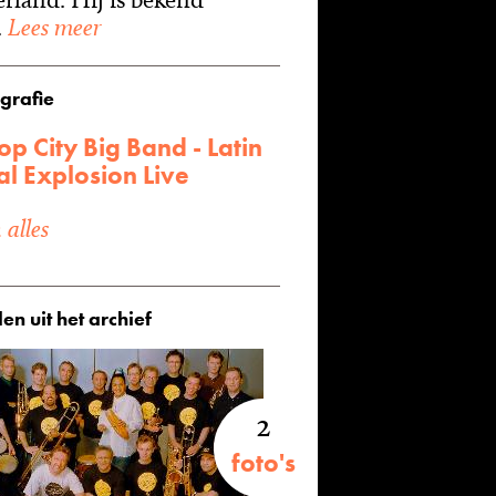
.
Lees meer
grafie
p City Big Band - Latin
l Explosion Live
alles
en uit het archief
2
foto's