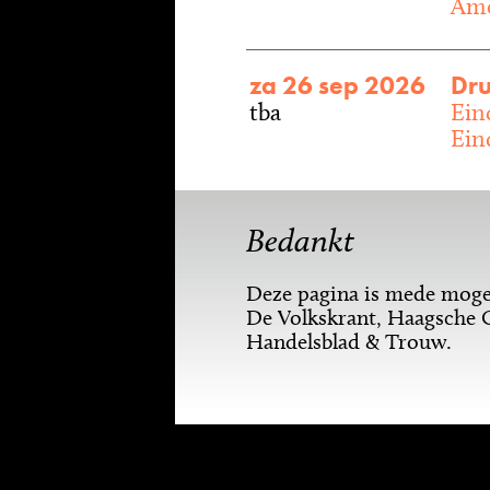
Ame
za 26 sep 2026
Dru
tba
Ein
Ein
Bedankt
Deze pagina is mede mogel
De Volkskrant, Haagsche 
Handelsblad & Trouw.