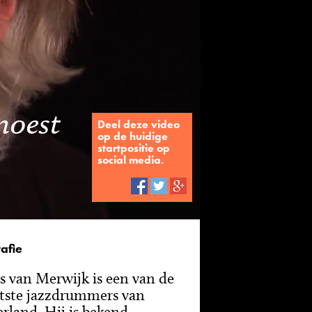
moest
Deel deze video
op de huidige
startpositie op
social media.
afie
s van Merwijk is een van de
tste jazzdrummers van
rland. Hij is bekend