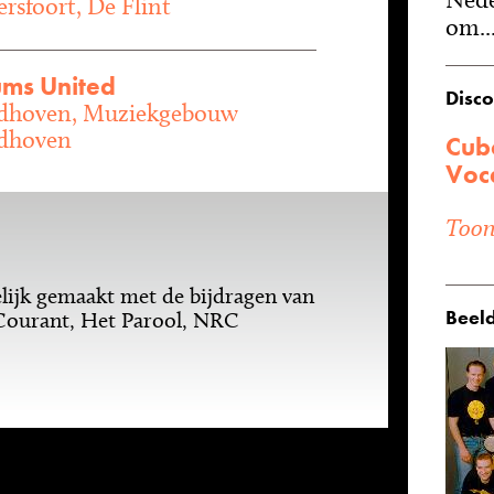
rsfoort, De Flint
om..
ms United
Disco
dhoven, Muziekgebouw
dhoven
Cubo
Voca
Toon 
ijk gemaakt met de bijdragen van
Beeld
Courant, Het Parool, NRC