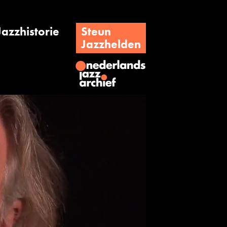
Jazzhistorie
Steun
Jazzhelden