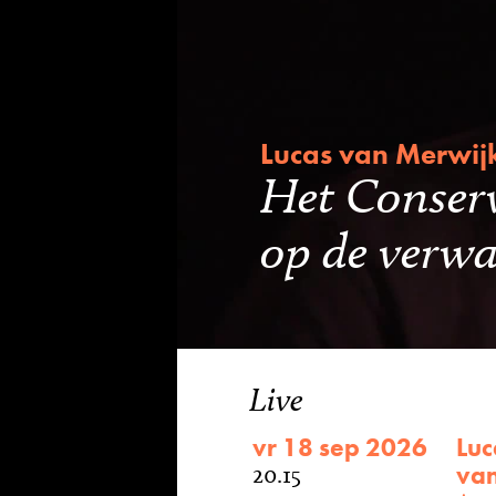
Lucas van Merwij
Het Conser
op de ver
Live
vr 18 sep 2026
Luc
van
20.15