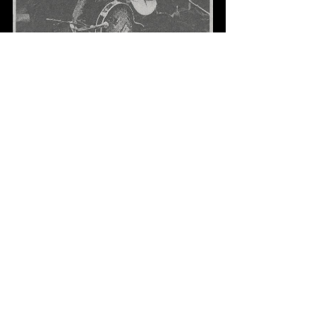
28-7-1997, NRC Handelsblad (Frans van
Leeuwen)