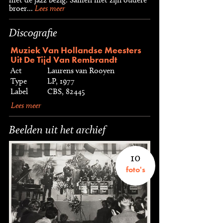
broer...
Lees meer
Discografie
Muziek Van Hollandse Meesters
Uit De Tijd Van Rembrandt
Act
Laurens van Rooyen
Type
LP, 1977
Label
CBS, 82445
Lees meer
Beelden uit het archief
10
foto's