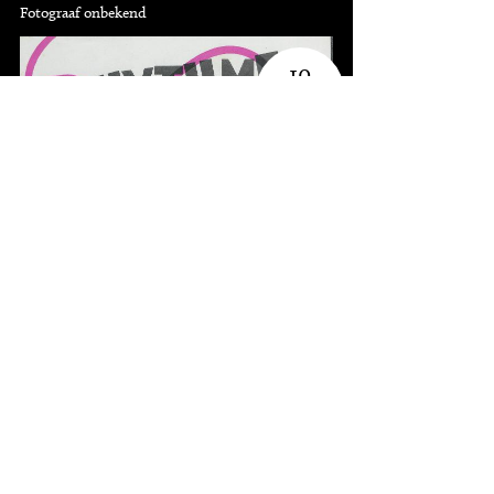
Fotograaf onbekend
10
knipsels