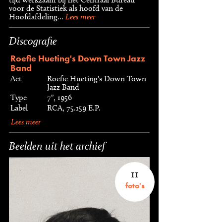
voor de Statistiek als hoofd van de
Hoofdafdeling...
Lees meer
Discografie
Roefie Hueting's Down Town Jazz
Band
Act
Roefie Hueting's Down Town
Jazz Band
Type
7", 1956
Label
RCA, 75.159 E.P.
Lees meer
Beelden uit het archief
11
foto's