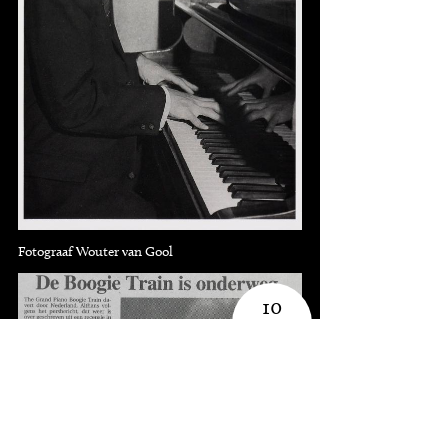
Fotograaf Wouter van Gool
10
knipsels