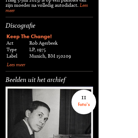
zijn moeder na volledig autodidact.
Lees
meer
Discografie
Keep The Change!
Act
Rob Agerbeek
Type
LP, 1975
Label
Munich, BM 150209
Lees meer
Beelden uit het archief
11
foto's