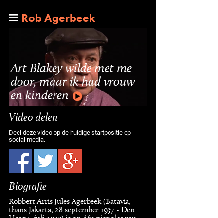
Rob Agerbeek
Art Blakey wilde met me
door, maar ik had vrouw
en kinderen
Video delen
Deel deze video op de huidige startpositie op
social media.
Biografie
Robbert Arris Jules Agerbeek (Batavia,
thans Jakarta, 28 september 1937 - Den
Haag 5-juli 2023) is op één pianoles van