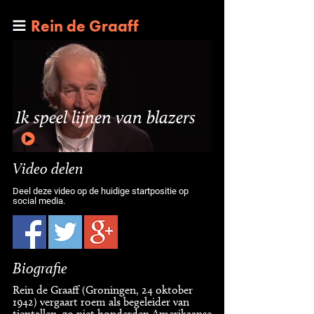
Rein de Graaff
Ik speel lijnen van blazers
Video delen
Deel deze video op de huidige startpositie op
social media.
Biografie
Rein de Graaff (Groningen, 24 oktober
1942) vergaart roem als begeleider van
tientallen, zo niet honderden Amerikaanse