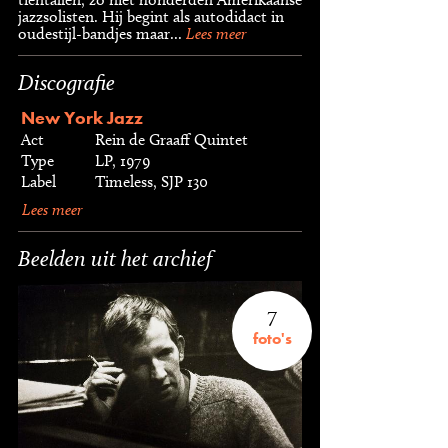
jazzsolisten. Hij begint als autodidact in
oudestijl-bandjes maar...
Lees meer
Discografie
New York Jazz
Act
Rein de Graaff Quintet
Type
LP, 1979
Label
Timeless, SJP 130
Lees meer
Beelden uit het archief
7
foto's