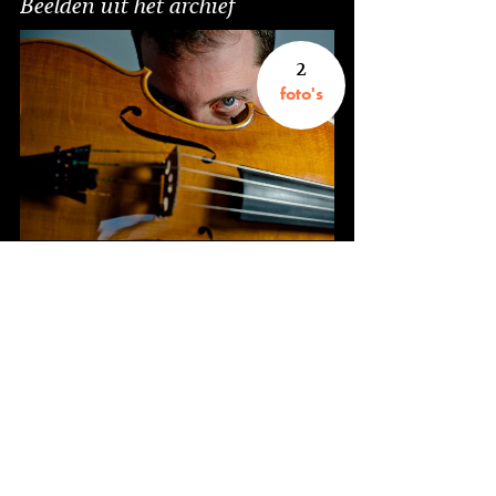
Beelden uit het archief
2
foto's
Fotograaf Andreas Terlaak
9
knipsels