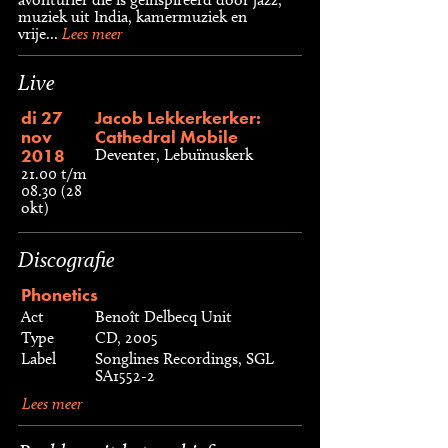
muziek uit India, kamermuziek en
vrije...
Lees meer
Live
di 27
Jacob Lekkerkerker:
nov
Cathedral Mobile
2018
Deventer, Lebuïnuskerk
21.00 t/m
08.30 (28
okt)
Discografie
Phonetics
Act
Benoît Delbecq Unit
Type
CD, 2005
Label
Songlines Recordings, SGL
SA1552-2
Lees meer