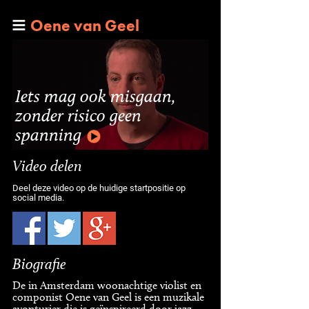
Oene van Geel
Iets mag ook misgaan,
zonder risico geen
spanning
Video delen
Deel deze video op de huidige startpositie op
social media.
Biografie
De in Amsterdam woonachtige violist en
componist Oene van Geel is een muzikale
avonturier die is geïnspireerd door jazz,