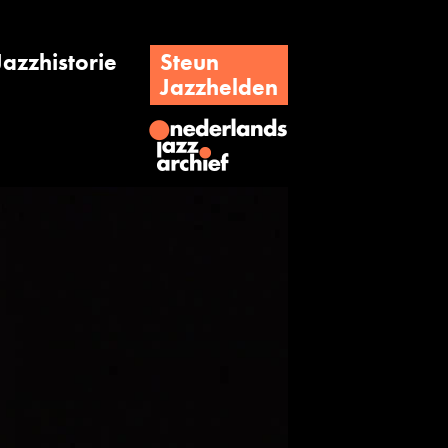
Jazzhistorie
Steun
Jazzhelden