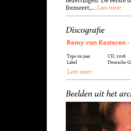
bezettingen. De eerste ba
formeert,...
Lees meer
Discografie
Remy van Kesteren 
Type en jaar
CD, 2016
Label
Deutsche G
Lees meer
Beelden uit het arc