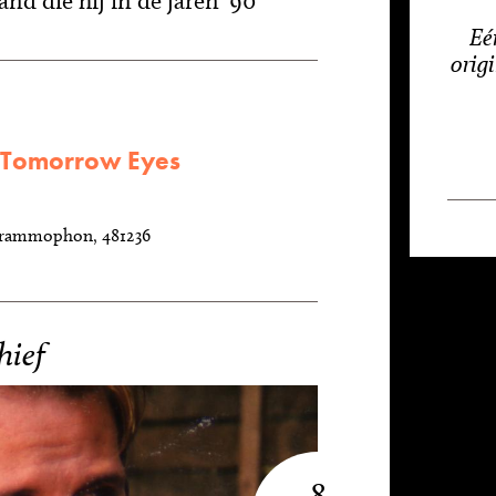
nd die hij in de jaren '90
Eé
orig
- Tomorrow Eyes
rammophon, 481236
hief
8