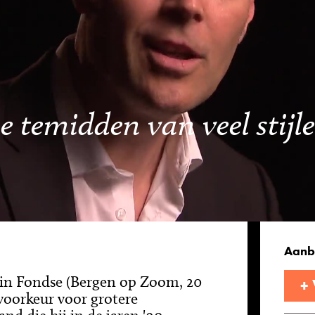
 temidden van veel stijle
Aanb
in Fondse (Bergen op Zoom, 20
+
 voorkeur voor grotere