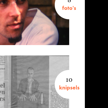
foto's
10
knipsels