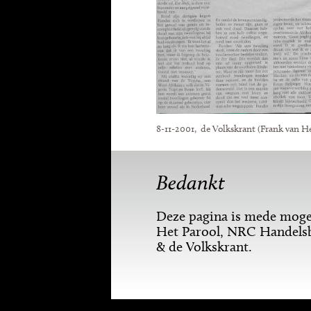
8-11-2001, de Volkskrant (Frank van H
Bedankt
Deze pagina is mede mogel
Het Parool, NRC Handelsb
& de Volkskrant.