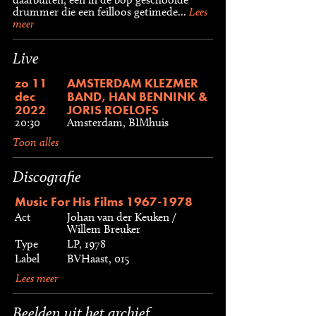
drummer die een feilloos getimede...
Lees
meer
Live
zo 11
AMSTERDAM KLEZMER
dec
BAND, HAN BENNINK &
2022
JORIS ROELOFS
20:30
Amsterdam, BIMhuis
Toon alles
Discografie
Music For His Films 1967-1978
Act
Johan van der Keuken /
Willem Breuker
Type
LP, 1978
Label
BVHaast, 015
Lees meer
Beelden uit het archief