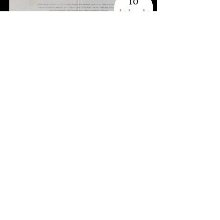
10
knipsels
8-8-1997, de Volkskrant (Nicoline Baartman)
Bedankt