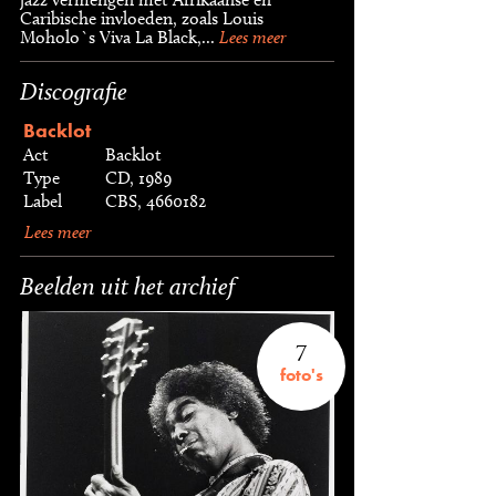
Caribische invloeden, zoals Louis
Moholo`s Viva La Black,...
Lees meer
Discografie
Backlot
Act
Backlot
Type
CD, 1989
Label
CBS, 4660182
Lees meer
Beelden uit het archief
7
foto's