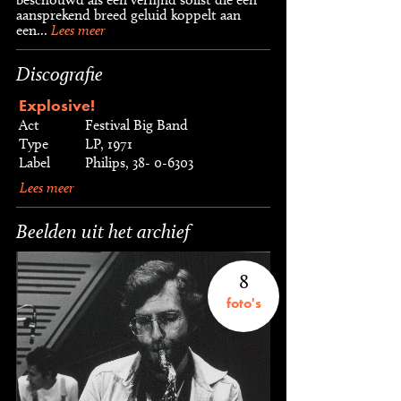
aansprekend breed geluid koppelt aan
een...
Lees meer
Discografie
Explosive!
Act
Festival Big Band
Type
LP, 1971
Label
Philips, 38- 0-6303
Lees meer
Beelden uit het archief
8
foto's